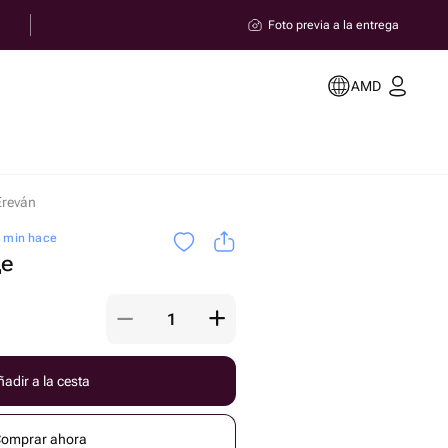
Foto previa a la entrega
AMD
Ereván
5 min hace
це
adir a la cesta
omprar ahora