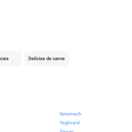
eces
Delicias de carne
Getamech
Yeghvard
Zovuni