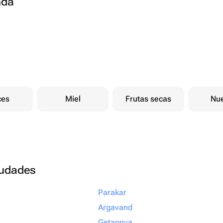
nda
ces
Miel
Frutas secas
Nu
ciudades
Parakar
Argavand
Getapnya