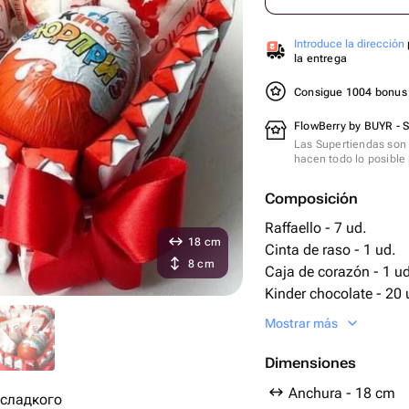
Introduce la dirección
la entrega
Consigue 1004 bonu
FlowBerry by BUYR - 
Las Supertiendas son 
hacen todo lo posible 
Composición
Raffaello - 7 ud.
18 cm
Cinta de raso - 1 ud.
8 cm
Caja de corazón - 1 ud
Kinder chocolate - 20 
El huevo kinder - 3 ud.
Mostrar más
Dimensiones
Anchura - 18 cm
ладкого ￼