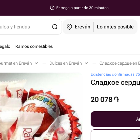
Entrega a partir de 30 minutos
ulos y tiendas
Ereván
Lo antes posible
regalo
Ramos comestibles
ourmet en Ereván
Dulces en Ereván
Сладкое сердце en 
Existencias confirmadas 7
Сладкое серд
20 078
֏
Añ
C