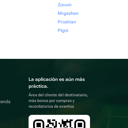
Zovuni
Mrgashen
Proshian
Ptgni
La aplicación es aún más
práctica.
Área del cliente del destinatario,
más bonos por compras y
ienda
recordatorios de eventos