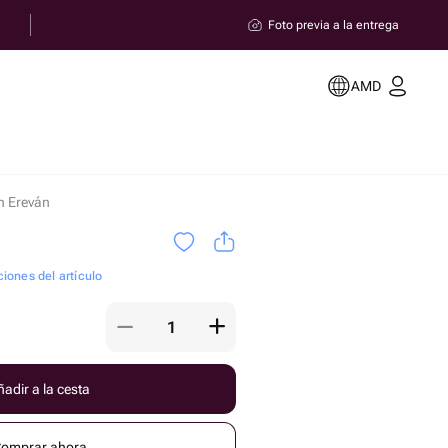
Foto previa a la entrega
AMD
n Ereván
ciones del artículo
adir a la cesta
omprar ahora