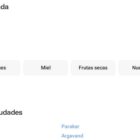
nda
ces
Miel
Frutas secas
Nu
ciudades
Parakar
Argavand