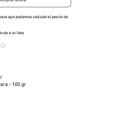
para que podamos calcular el precio de
culo a tu lista
s
r
ага - 100 gr