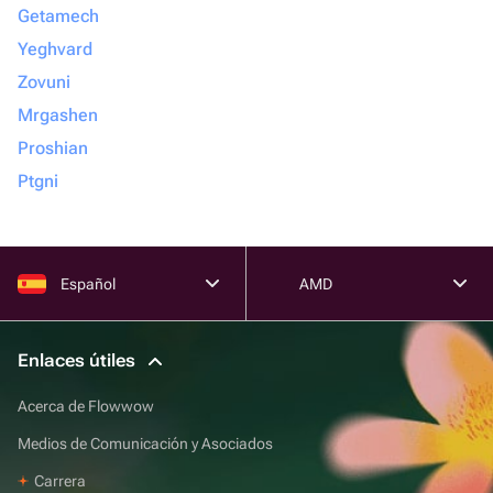
Getamech
Yeghvard
Zovuni
Mrgashen
Proshian
Ptgni
Español
AMD
Enlaces útiles
Acerca de Flowwow
Medios de Comunicación y Asociados
Carrera