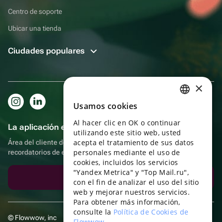
Centro de soporte
Ubicar una tienda
Ciudades populares
×
Usamos cookies
RUSSIAN
Al hacer clic en OK o continuar
ENGLISH
La aplicación es aún más práctica.
utilizando este sitio web, usted
UKRAINIAN
acepta el tratamiento de sus datos
Área del cliente del destinatario, más bonos por compras y
personales mediante el uso de
recordatorios de eventos
PORTUGUESE
cookies, incluidos los servicios
"Yandex Metrica" y "Top Mail.ru",
SPANISH
Descargar la aplicación
con el fin de analizar el uso del sitio
web y mejorar nuestros servicios.
HUNGARIAN
Para obtener más información,
ITALIAN
consulte la
Política de Cookies de
© Flowwow, inc
Flowwow