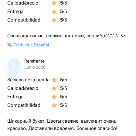
Calidad/precio
5
/5
Entrega
5
/5
Compatibilidad
5
/5
Очень красивые, свежие цветочки, спасибо 🤍🤍🤍🤍
Traducir a Español
Remitente
R
Junio 2026
Servicio de la tienda
5
/5
Calidad/precio
5
/5
Entrega
5
/5
Compatibilidad
5
/5
Шикарный букет! Цветы свежие, выглядит очень
красиво. Доставили вовремя. Большое спасибо!