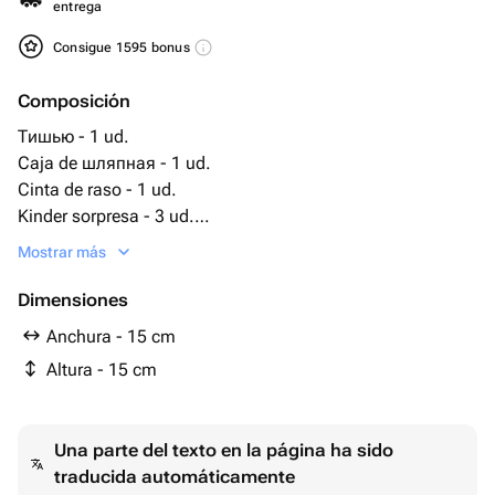
entrega
Consigue 1595 bonus
Composición
Тишью - 1 ud.
Caja de шляпная - 1 ud.
Cinta de raso - 1 ud.
Kinder sorpresa - 3 ud.
Kinder chocolate - 5 ud.
Mostrar más
Kinder Delice - 3 ud.
Kinder Bueno - 1 ud.
Dimensiones
Kinder chocolate con cereales - 3 ud.
Anchura - 15 cm
Altura - 15 cm
Una parte del texto en la página ha sido
traducida automáticamente