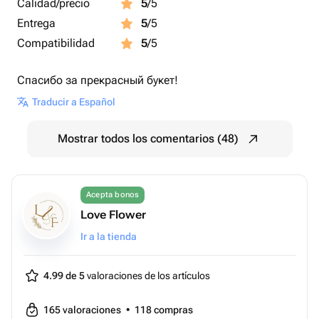
Calidad/precio
5
/5
Entrega
5
/5
Compatibilidad
5
/5
Спасибо за прекрасный букет!
Traducir a Español
Mostrar todos los comentarios (48)
Acepta bonos
Love Flower
Ir a la tienda
4.99 de 5
valoraciones de los artículos
165
valoraciones
•
118
compras