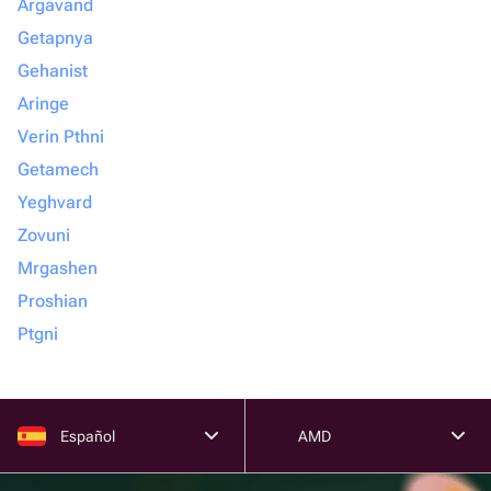
Argavand
Getapnya
Gehanist
Aringe
Verin Pthni
Getamech
Yeghvard
Zovuni
Mrgashen
Proshian
Ptgni
Español
AMD