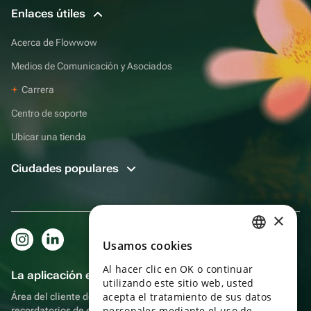
Enlaces útiles
Acerca de Flowwow
Medios de Comunicación y Asociados
Carrera
Centro de soporte
Ubicar una tienda
Ciudades populares
×
Usamos cookies
RUSSIAN
Al hacer clic en OK o continuar
ENGLISH
La aplicación es aún más práctica.
utilizando este sitio web, usted
UKRAINIAN
acepta el tratamiento de sus datos
Área del cliente del destinatario, más bonos por compras y
personales mediante el uso de
recordatorios de eventos