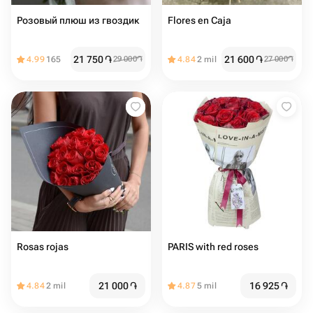
Розовый плюш из гвоздик
Flores en Caja
21 750
֏
21 600
֏
4.99
165
29 000
֏
4.84
2 mil
27 000
֏
Rosas rojas
PARIS with red roses
21 000
֏
16 925
֏
4.84
2 mil
4.87
5 mil