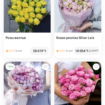
Розы желтые
Rosas peonías Silver Leis
28 619
֏
18 054
֏
4.87
5 mil
4.87
5 mil
22 568
֏
-
15
%