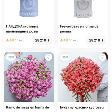
ПАНДОРА кустовые
Freya-rosas en forma de
пионовидные розы
peonía
28 210
֏
28 210
֏
4.87
5 mil
4.87
5 mil
-
30
%
-
15
%
Ramo de rosas en forma de
Букет из красных кустовых