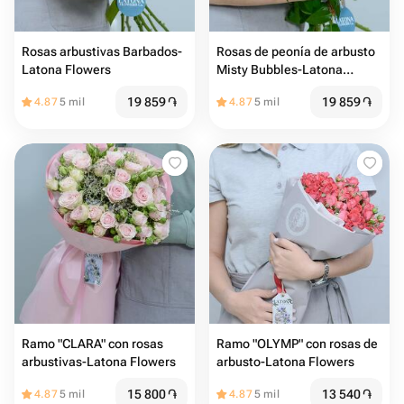
Rosas arbustivas Barbados-
Rosas de peonía de arbusto
Latona Flowers
Misty Bubbles-Latona
Flowers
19 859
֏
19 859
֏
4.87
5 mil
4.87
5 mil
Ramo "CLARA" con rosas
Ramo "OLYMP" con rosas de
arbustivas-Latona Flowers
arbusto-Latona Flowers
15 800
֏
13 540
֏
4.87
5 mil
4.87
5 mil