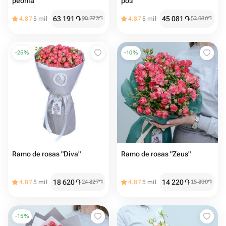
peonía
роз
63 191
֏
45 081
֏
4.87
5 mil
90 273
֏
4.87
5 mil
53 036
֏
-
25
%
-
10
%
Ramo de rosas "Diva"
Ramo de rosas "Zeus"
18 620
֏
14 220
֏
4.87
5 mil
24 827
֏
4.87
5 mil
15 800
֏
-
15
%