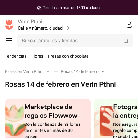
Tiendas en más de 1300 ciudades
Verin Pthni
Calle y número, ciudad
Buscar artículos y tiendas
Tendencias
Flores
Fresas con chocolate
Flores en Verin Pthni
Rosas 14 de febrero
Rosas 14 de febrero en Verin Pthni
Marketplace de
Fotograf
regalos Flowwow
la entre
Con la confianza de millones
Nos asegura
de clientes en más de 30
regalo cumpl
países
expectativa