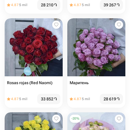
28 210
֏
39 267
֏
4.87
5 mil
4.87
5 mil
Rosas rojas (Red Naomi)
Маритень
33 852
֏
28 619
֏
4.87
5 mil
4.87
5 mil
-
20
%