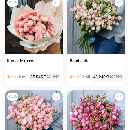
-
10
%
Ramo de rosas
Bombastic
35 545
֏
48 240
֏
4.87
5 mil
39 494
֏
4.87
5 mil
50 779
֏
-
10
%