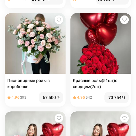
Пионовидные розы в
Красные розы(51шт)с
коробочке
сердцем(7шт)
67 500
֏
73 754
֏
4.96
393
4.95
542