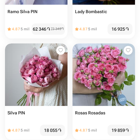
Ramo Silva PIN
Lady Bombastic
62 346
֏
16 925
֏
4.87
5 mil
73 348
֏
4.87
5 mil
Silva PIN
Rosas Rosadas
18 055
֏
19 859
֏
4.87
5 mil
4.87
5 mil