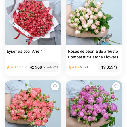
Букет из роз "Ariel"
Rosas de peonía de arbusto
Bombasttic-Latona Flowers
42 968
֏
19 859
֏
4.87
5 mil
50 551
֏
4.87
5 mil