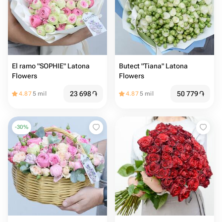
El ramo "SOPHIE" Latona
Butect "Tiana" Latona
Flowers
Flowers
23 698
֏
50 779
֏
4.87
5 mil
4.87
5 mil
-
30
%