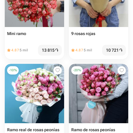
Mini ramo
9 rosas rojas
13 815
֏
10 721
֏
4.87
5 mil
4.87
5 mil
-
10
%
-
20
%
Ramo real de rosas peonías
Ramo de rosas peonías