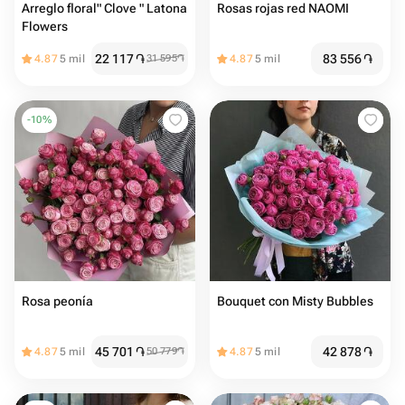
Arreglo floral" Clove " Latona
Rosas rojas red NAOMI
Flowers
22 117
֏
83 556
֏
4.87
5 mil
31 595
֏
4.87
5 mil
-
10
%
Rosa peonía
Bouquet con Misty Bubbles
45 701
֏
42 878
֏
4.87
5 mil
50 779
֏
4.87
5 mil