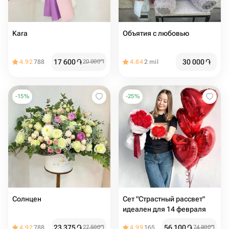
Kara
Объятия с любовью
17 600
֏
30 000
֏
4.92
788
20 000
֏
4.84
2 mil
-
15
%
-
25
%
Солнцен
Сет "Страстный рассвет"
идеален для 14 февраля
23 375
֏
56 100
֏
4.92
788
27 500
֏
4.99
165
74 800
֏