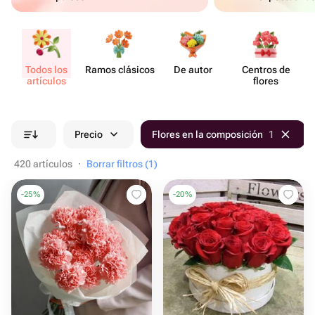
Todos los
Ramos clásicos
De autor
Centros de
artículos
flores
Precio
Flores en la composición
1
420 artículos
·
Borrar filtros (1)
-
25
%
-
20
%