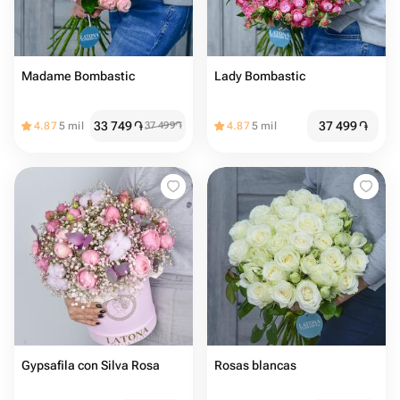
Madame Bombastic
Lady Bombastic
33 749
֏
37 499
֏
4.87
5 mil
37 499
֏
4.87
5 mil
Gypsafila con Silva Rosa
Rosas blancas