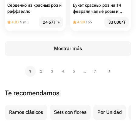
Сердечко из красных роз и
Букет красных роз на 14
раффаелло
февраля «алые розы и
Ферреро»
24 671
֏
33 000
֏
4.87
5 mil
4.99
165
Mostrar más
1
2
3
4
5
7
...
Te recomendamos
Ramos clásicos
Sets con flores
Por Unidad
F