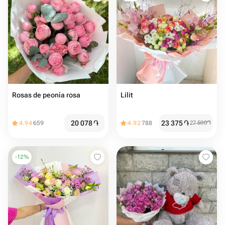
Rosas de peonía rosa
Lilit
20 078
֏
23 375
֏
4.94
659
4.92
788
27 500
֏
-
12
%