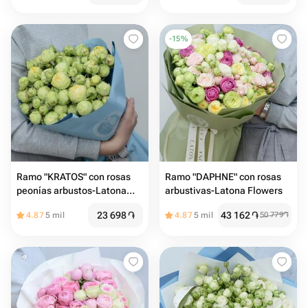
-
15
%
Ramo "KRATOS" con rosas
Ramo "DAPHNE" con rosas
peonías arbustos-Latona
arbustivas-Latona Flowers
Flowers
23 698
֏
43 162
֏
4.87
5 mil
4.87
5 mil
50 779
֏