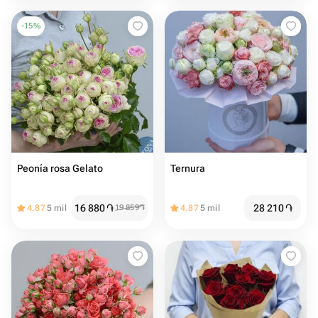
-
15
%
Peonía rosa Gelato
Ternura
16 880
֏
28 210
֏
4.87
5 mil
19 859
֏
4.87
5 mil