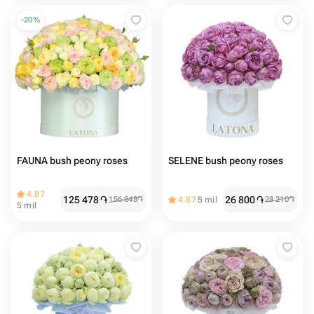
-
20
%
FAUNA bush peony roses
SELENE bush peony roses
4.87
125 478
֏
26 800
֏
156 848
֏
4.87
5 mil
28 210
֏
5 mil