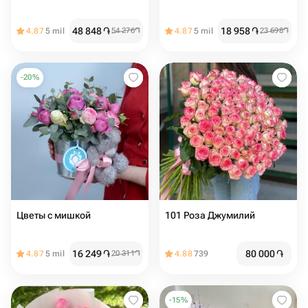
48 848
֏
18 958
֏
4.87
5 mil
54 276
֏
4.87
5 mil
23 698
֏
-
20
%
Цветы с мишкой
101 Роза Джумилий
16 249
֏
80 000
֏
4.87
5 mil
20 311
֏
4.88
739
-
15
%