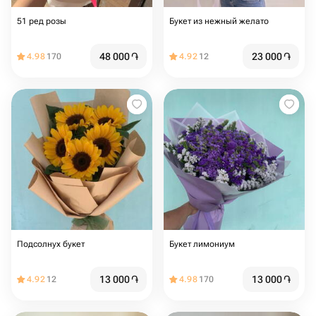
51 ред розы
Букет из нежный желато
48 000
֏
23 000
֏
4.98
170
4.92
12
Подсолнух букет
Букет лимониум
13 000
֏
13 000
֏
4.92
12
4.98
170