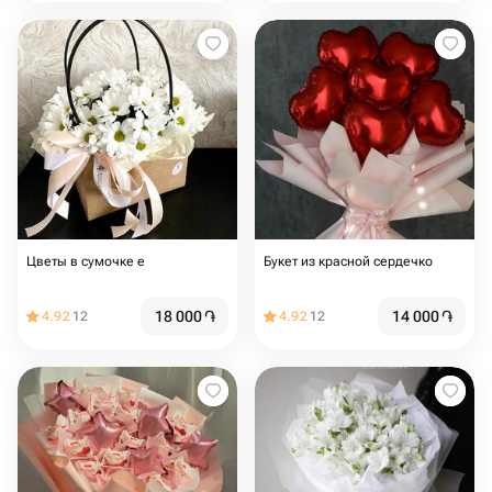
Цветы в сумочке е
Букет из красной сердечко
18 000
֏
14 000
֏
4.92
12
4.92
12