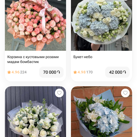
Корзина с кустовыми розами
Букет небо
мадам бомбастик
70 000
֏
42 000
֏
4.96
224
4.98
170