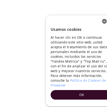
Usamos cookies
RUSSIA
Al hacer clic en OK o continuar
ENGLIS
utilizando este sitio web, usted
UKRAIN
acepta el tratamiento de sus dat
personales mediante el uso de
PORTU
cookies, incluidos los servicios
"Yandex Metrica" y "Top Mail.ru",
SPANIS
con el fin de analizar el uso del si
web y mejorar nuestros servicios.
HUNGA
Para obtener más información,
ITALIAN
consulte la
Política de Cookies de
Flowwow
FRENCH
OK
TURKIS
GERMA