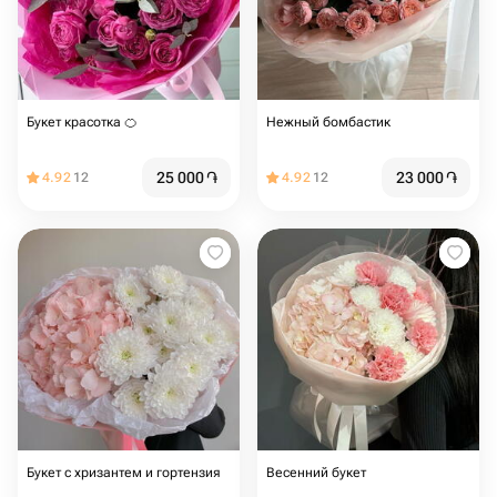
Букет красотка 🍊
Нежный бомбастик
25 000
֏
23 000
֏
4.92
12
4.92
12
Букет с хризантем и гортензия
Весенний букет