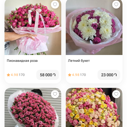
Пионавидная роза
Летний букет
58 000
֏
23 000
֏
4.98
170
4.98
170