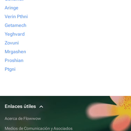
Aringe
Verin Pthni
Getamech
Yeghvard
Zovuni
Mrgashen
Proshian
Ptgni
Enlaces útiles
Acerca de Flowwow
Medios de Comunicación y Asociados