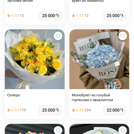
Эустома белая
Букет из лизиантус
25 000
֏
25 000
֏
4.92
12
4.92
12
Солеро
Монобукет из голубой
гортензии с эвкалиптом
25 000
֏
22 000
֏
4.98
170
4.96
224