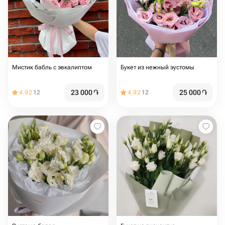
Мистик бабль с эвкалиптом
Букет из нежный эустомы
23 000
֏
25 000
֏
4.92
12
4.92
12