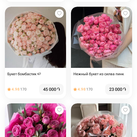
Букет бомбастик 🍉
Нежный букет из силва пинк
45 000
֏
23 000
֏
4.98
170
4.98
170