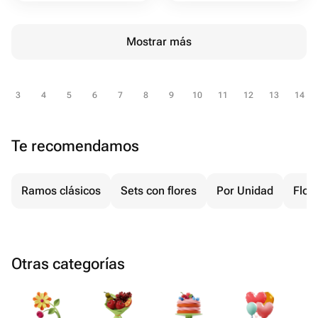
Mostrar más
3
4
5
6
7
8
9
10
11
12
13
14
Te recomendamos
Ramos clásicos
Sets con flores
Por Unidad
Flore
Otras categorías