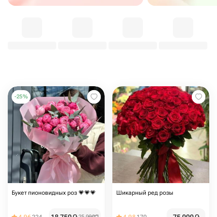
-
25
%
Букет пионовидных роз 💗💗💗
Шикарный ред розы
25 000
֏