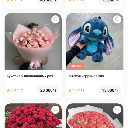
48 000
֏
13 000
֏
4.92
12
4.92
12
Último
Букет из 9 пионавидных роз
Мягкая игрушка Стич
23 000
֏
13 000
֏
4.92
12
4.92
12