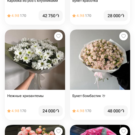
Каробка из роз с клубниками
Букет красотка
42 750
֏
28 000
֏
4.98
170
4.98
170
Нежные хризантемы
Букет бомбастик 🍈
24 000
֏
48 000
֏
4.98
170
4.98
170