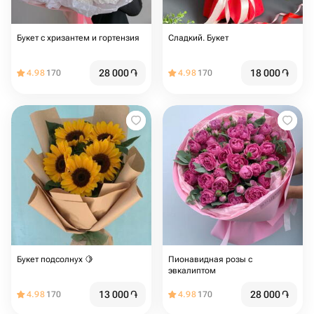
Букет с хризантем и гортензия
Сладкий. Букет
28 000
֏
18 000
֏
4.98
170
4.98
170
Букет подсолнух 🍋
Пионавидная розы с
эвкалиптом
13 000
֏
28 000
֏
4.98
170
4.98
170