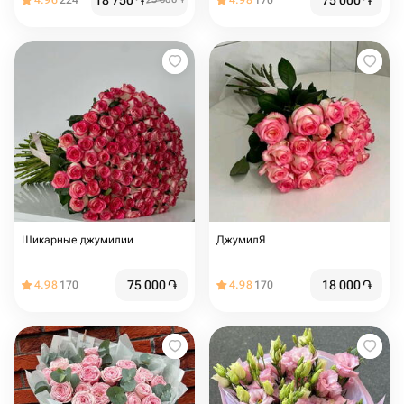
18 750
֏
75 000
֏
4.96
224
4.98
170
Шикарные джумилии
ДжумилЯ
75 000
֏
18 000
֏
4.98
170
4.98
170