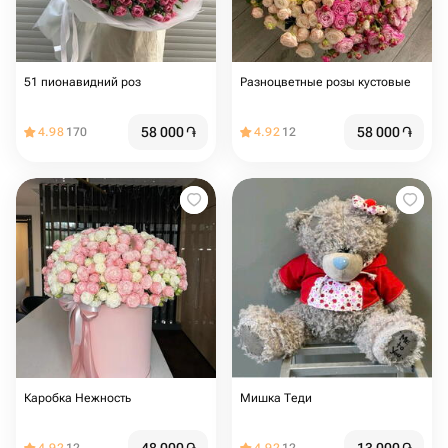
51 пионавидний роз
Разноцветные розы кустовые
58 000
֏
58 000
֏
4.98
170
4.92
12
Каробка Нежность
Мишка Теди