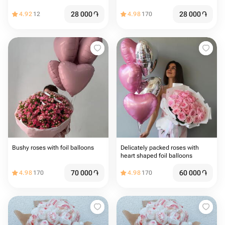
28 000
֏
28 000
֏
4.92
12
4.98
170
Bushy roses with foil balloons
Delicately packed roses with
heart shaped foil balloons
70 000
֏
60 000
֏
4.98
170
4.98
170