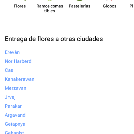
Flores
Ramos comes​
Paste​lerías
Globos
Pl
tibles
Entrega de flores a otras ciudades
Ereván
Nor Harberd
Cas
Kanakerawan
Merzavan
Jrvej
Parakar
Argavand
Getapnya
Gehanist