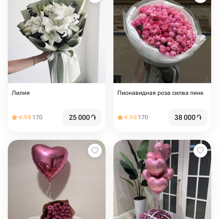
Лилия
Пионавидная роза силва пинк
25 000
֏
38 000
֏
4.98
170
4.98
170