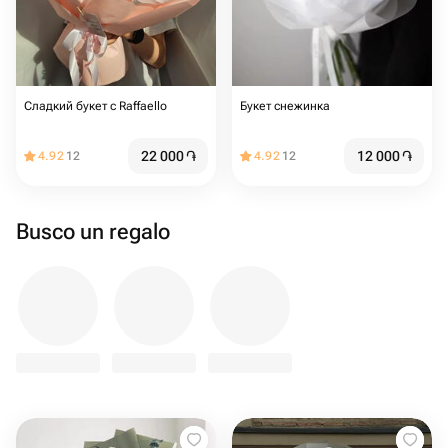
Сладкий букет с Raffaello
Букет снежинка
22 000
֏
12 000
֏
4.92
12
4.92
12
Busco un regalo