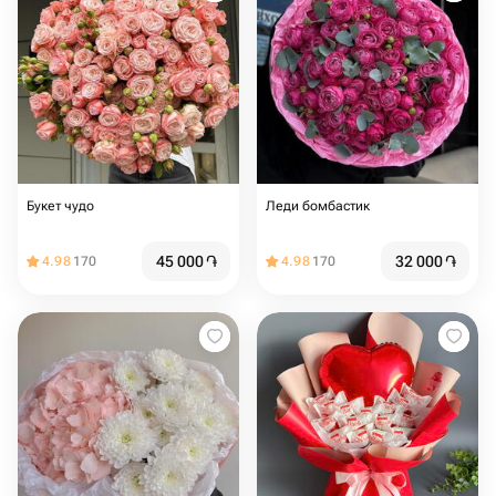
Букет чудо
Леди бомбастик
45 000
֏
32 000
֏
4.98
170
4.98
170