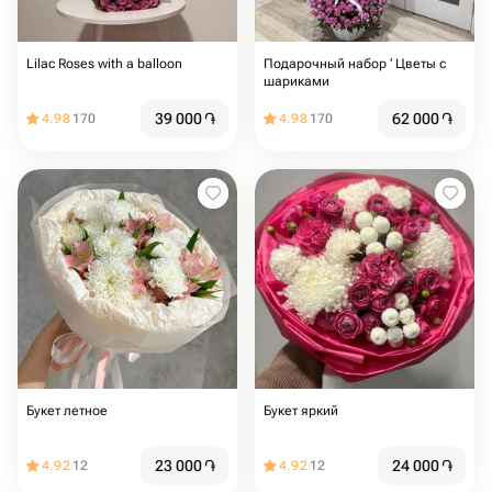
Lilac Roses with a balloon
Подарочный набор ‘ Цветы с
шариками
39 000
֏
62 000
֏
4.98
170
4.98
170
Букет летное
Букет яркий
23 000
֏
24 000
֏
4.92
12
4.92
12