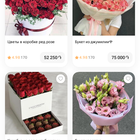
Цветы в коробке ред розе
Букет из джумилии🌹
52 250
֏
75 000
֏
4.98
170
4.98
170