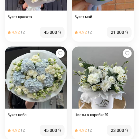
Букет красата
Букет май
45 000
֏
21 000
֏
4.92
12
4.92
12
Букет неба
Цветы в коробке🍑
45 000
֏
23 000
֏
4.92
12
4.92
12