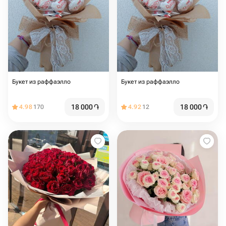
Букет из раффаэлло
Букет из раффаэлло
18 000
֏
18 000
֏
4.98
170
4.92
12