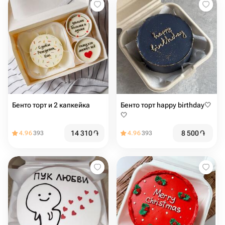
Бенто торт и 2 капкейка
Бенто торт happy birthday🤍
🤍
14 310
֏
8 500
֏
4.96
393
4.96
393