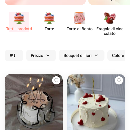
Tutti i prodotti
Torte
Torte di Bento
Fragole di cioc​
De
colato
Prezzo
Bouquet di fiori
Colore de