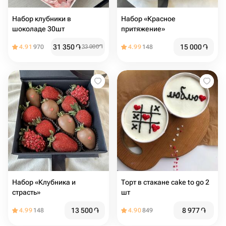
Набор клубники в
Набор «Красное
шоколаде 30шт
притяжение»
31 350
֏
15 000
֏
4.91
970
33 000
֏
4.99
148
Набор «Клубника и
Торт в стакане cake to go 2
страсть»
шт
13 500
֏
8 977
֏
4.99
148
4.90
849