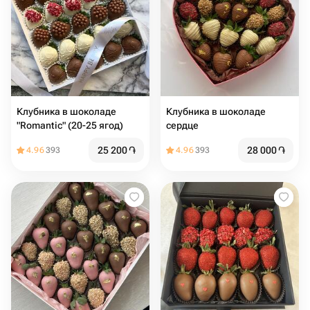
Клубника в шоколаде
Клубника в шоколаде
"Romantic" (20-25 ягод)
сердце
25 200
֏
28 000
֏
4.96
393
4.96
393