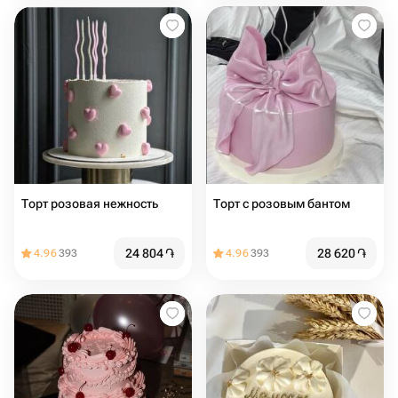
Торт розовая нежность
Торт с розовым бантом
24 804
֏
28 620
֏
4.96
393
4.96
393