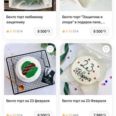
Бенто торт любимому
Бенто-торт "Защитник и
защитнику
опора" в подарок папе,
мужу, парню
8 500
֏
8 500
֏
4.90
514
4.90
514
Бенто торт на 23 февраля
Бенто торт на 23 Февраля
8 500
֏
7 980
֏
4.90
514
4.90
849