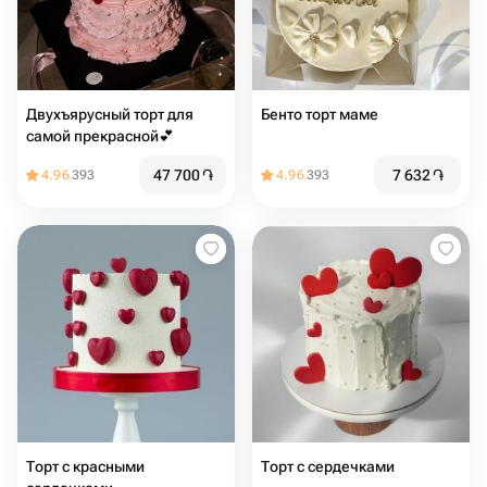
Двухъярусный торт для
Бенто торт маме
самой прекрасной💕
47 700
֏
7 632
֏
4.96
393
4.96
393
Торт с красными
Торт с сердечками