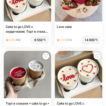
Cake to go LOVE с
Love cake ️
сердечками. Торт в стакане
2шт
8 550
֏
14 000
֏
4.96
393
4.98
214
Торт в стакане < cake to go >
Cake to go LOVE с