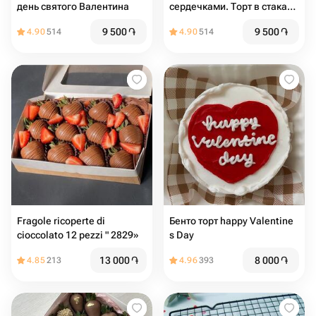
день святого Валентина
сердечками. Торт в стакане
2шт
9 500
֏
9 500
֏
4.90
514
4.90
514
Fragole ricoperte di
Бенто торт happy Valentine
cioccolato 12 pezzi " 2829»
s Day
13 000
֏
8 000
֏
4.85
213
4.96
393