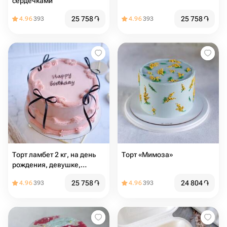
сердечками
25 758
֏
25 758
֏
4.96
393
4.96
393
Торт ламбет 2 кг, на день
Торт «Мимоза»
рождения, девушке,
женщине, подарок, тренд
25 758
֏
24 804
֏
4.96
393
4.96
393