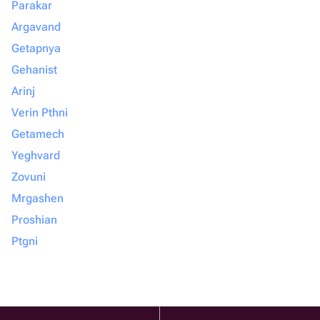
Parakar
Argavand
Getapnya
Gehanist
Arinj
Verin Pthni
Getamech
Yeghvard
Zovuni
Mrgashen
Proshian
Ptgni