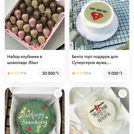
Набор клубники в
Бенто торт подарок для
шоколаде 30шт
Супергероя мужа,
любимого, папы
30 000
֏
9 000
֏
4.94
714
4.90
514