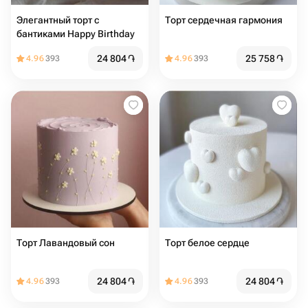
Элегантный торт с
Торт сердечная гармония
бантиками Happy Birthday
24 804
֏
25 758
֏
4.96
393
4.96
393
Торт Лавандовый сон
Торт белое сердце
24 804
֏
24 804
֏
4.96
393
4.96
393