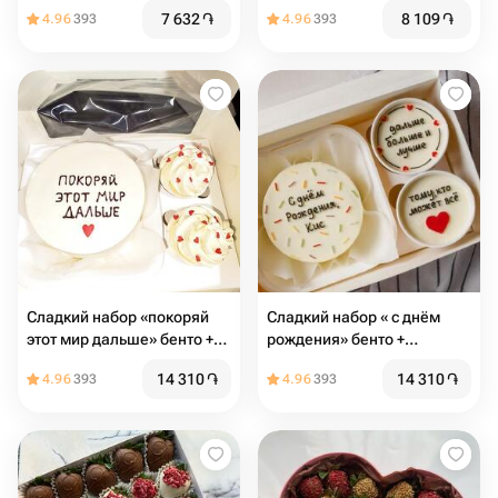
7 632
֏
8 109
֏
4.96
393
4.96
393
Сладкий набор «покоряй
Сладкий набор « с днём
этот мир дальше» бенто +
рождения» бенто +
капкейки
капкейки
14 310
֏
14 310
֏
4.96
393
4.96
393