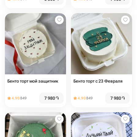
Бенто торт мой защитник
Бенто торт с 23 Февраля
7 980
֏
7 980
֏
4.90
849
4.90
849