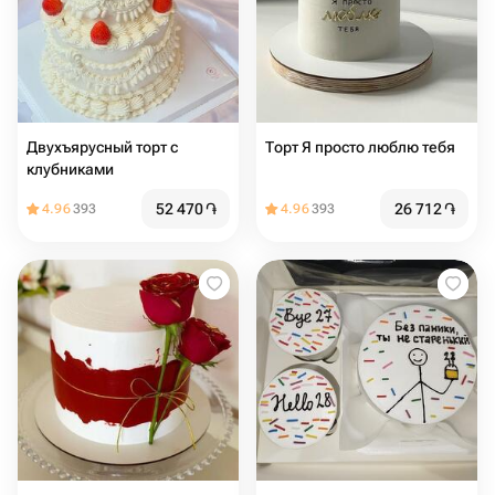
Двухъярусный торт с
Торт Я просто люблю тебя
клубниками
52 470
֏
26 712
֏
4.96
393
4.96
393