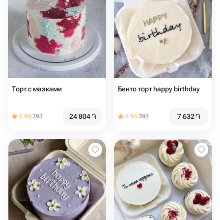
Торт с мазками
Бенто торт happy birthday
24 804
֏
7 632
֏
4.96
393
4.96
393