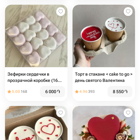
Зефирки сердечки в
Торт в стакане < cake to go >
прозрачной коробке (16
день святого Валентина
шт.)
6 000
֏
8 550
֏
5.00
168
4.96
393