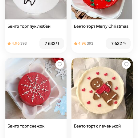
Бенто торт пук любви
Бенто торт Merry Christmas
7 632
֏
7 632
֏
4.96
393
4.96
393
Бенто торт снежок
Бенто торт с печенькой