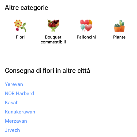
Altre categorie
Fiori
Bouquet
Pall​oncini
Piante
commes​tibili
Consegna di fiori in altre città
Yerevan
NOR Harberd
Kasah
Kanakerawan
Merzavan
Jrvezh