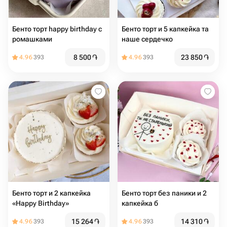
Бенто торт happy birthday с
Бенто торт и 5 капкейка та
ромашками
наше сердечко
8 500
֏
23 850
֏
4.96
393
4.96
393
Бенто торт и 2 капкейка
Бенто торт без паники и 2
«Happy Birthday»
капкейка б
15 264
֏
14 310
֏
4.96
393
4.96
393