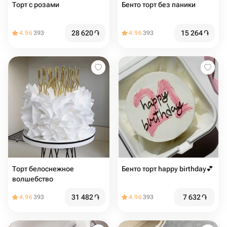
Торт с розами
Бенто торт без паники
28 620
֏
15 264
֏
4.96
393
4.96
393
Торт белоснежное
Бенто торт happy birthday💕
волшебство
31 482
֏
7 632
֏
4.96
393
4.96
393