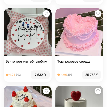
Бенто торт мы тебя любим
Торт розовое сердце
7 632
֏
25 758
֏
4.96
393
4.96
393