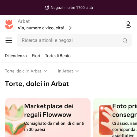
Negozi in oltre 1700 città
Arbat
Via, numero civico, città
Ricerca articoli e negozi
Di tendenza
Fiori
Torte di Bento
Torte, dolci in Arbat
in Arbat
Torte, dolci in Arbat
Marketplace dei
Foto pri
regali Flowwow
conseg
Consigliato da milioni di clienti
Ci assicuriam
in 30 paesi
corrisponda 
aspettative