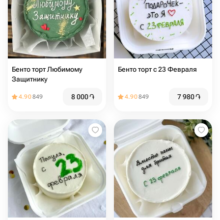
Бенто торт Любимому
Бенто торт с 23 Февраля
Защитнику
8 000
֏
7 980
֏
4.90
849
4.90
849