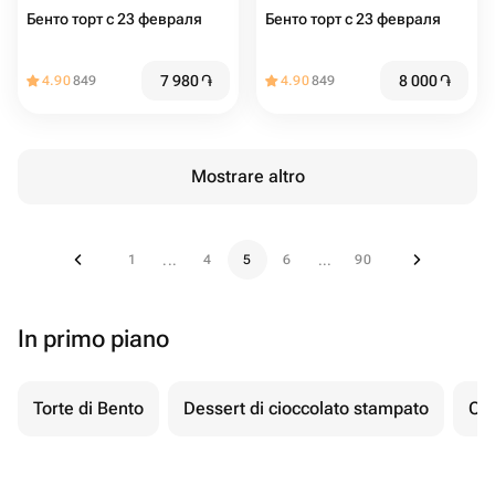
Бенто торт с 23 февраля
Бенто торт с 23 февраля️
7 980
֏
8 000
֏
4.90
849
4.90
849
Mostrare altro
1
4
5
6
90
...
...
In primo piano
Torte di Bento
Dessert di cioccolato stampato
Ch