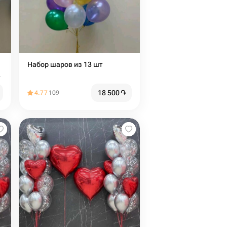
Набор шаров из 13 шт
18 500
֏
4.77
109