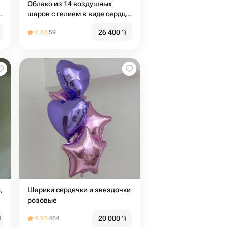
Облако из 14 воздушных
а
шаров с гелием в виде сердца
для любимой
26 400
֏
4.65
59
,
Шарики сердечки и звездочки
розовые
20 000
֏
֏
4.95
464