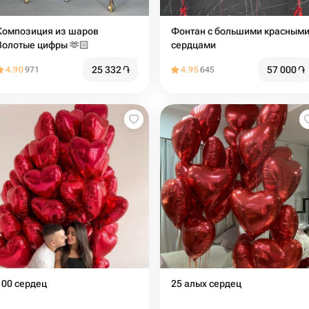
Композиция из шаров
Фонтан с большими красным
Золотые цифры 🫶🏻
сердцами
25 332
֏
57 000
֏
4.90
971
4.95
645
100 сердец
25 алых сердец