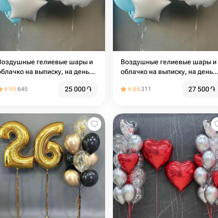
Воздушные гелиевые шары и
Воздушные гелиевые шары и
облачко на выписку, на день
облачко на выписку, на день
рождения голубые и белые
рождения голубые и белые
25 000
֏
27 500
֏
4.95
645
4.86
311