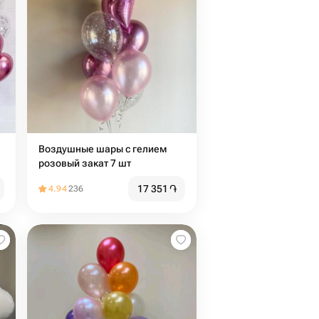
Воздушные шары с гелием
розовый закат 7 шт
17 351
֏
4.94
236