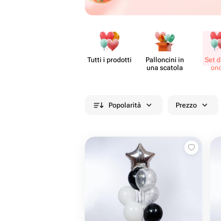
Tutti i prodotti
Pall​oncini in
Set di
una scatola
onc
Popolarità
Prezzo