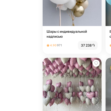
Шары с индивидуальной
надписью
37 238
֏
4.90
971