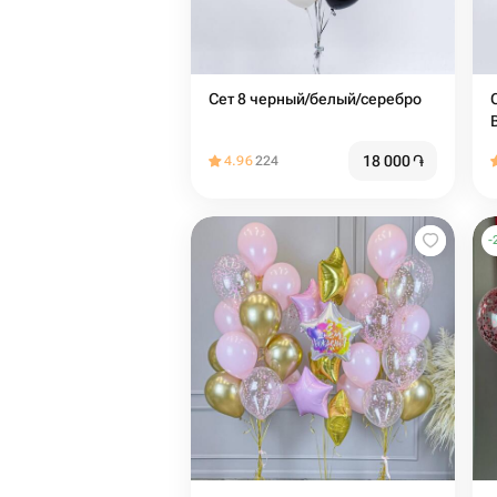
Сет 8 черный/белый/серебро
18 000
֏
4.96
224
-