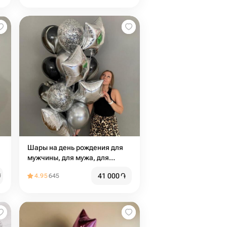
Шары на день рождения для
мужчины, для мужа, для
коллеги или руководителя, для
41 000
֏
֏
4.95
645
девушки из чёрных и
серебряных Шаров