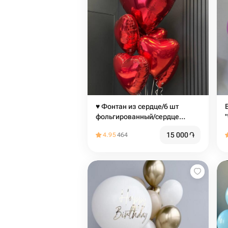
♥️ Фонтан из сердце/6 шт
фольгированный/сердце
красное/
15 000
֏
4.95
464