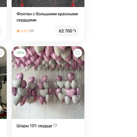
и
Фонтан с большими красными
сердцами
62 700
֏
4.65
59
-
25
%
Шары 101 сердце 🤍