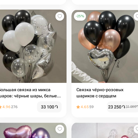
-
25
%
Большая связка из микса
Связка чёрно-розовых
шаров: чёрные шары, белые,
шариков с сердцем ️
прозрачные, серебро ️
33 100
֏
23 250
֏
4.96
276
4.65
59
31 000