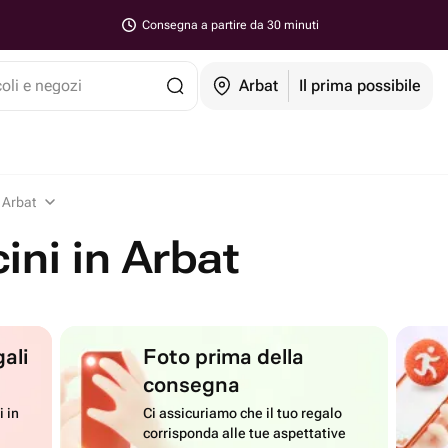
Consegna a partire da 30 minuti
coli e negozi
Arbat
Il prima possibile
n Arbat
cini in Arbat
ali
Foto prima della
consegna
i in
Ci assicuriamo che il tuo regalo
corrisponda alle tue aspettative