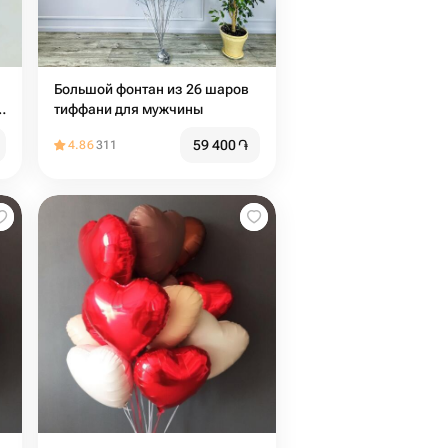
Большой фонтан из 26 шаров
тиффани для мужчины
59 400
֏
4.86
311