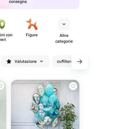
consegna
cini con
Figure
Altre
eri
categorie
Valutazione
cv/filters/name_fast_delivery
Sco