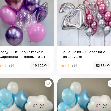
Воздушные шары с гелием
Решение из 30 шаров на 21
"Сиреневая нежность" 10 шт
год девушке
19 122
֏
52 584
֏
4.94
659
4.94
659