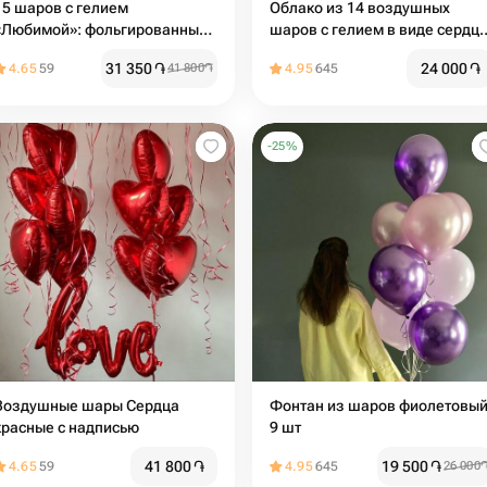
15 шаров с гелием
Облако из 14 воздушных
«Любимой»: фольгированные
шаров с гелием в виде сердц
и с конфетти
для любимой
31 350
֏
24 000
֏
4.65
59
41 800
֏
4.95
645
-
25
%
Воздушные шары Сердца
Фонтан из шаров фиолетовый
красные с надписью
9 шт
41 800
֏
19 500
֏
4.65
59
4.95
645
26 000