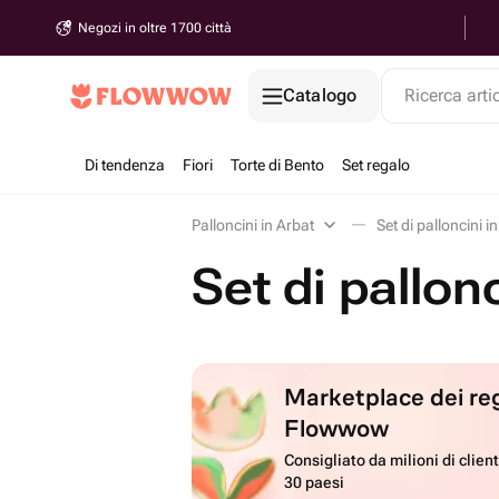
Negozi in oltre 1700 città
Catalogo
Ricerca arti
Di tendenza
Fiori
Torte di Bento
Set regalo
Palloncini in Arbat
Set di palloncini i
Set di pallon
Marketplace dei reg
Flowwow
Consigliato da milioni di client
30 paesi