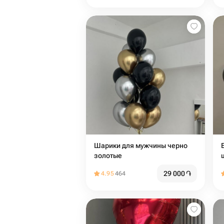
Шарики для мужчины черно
золотые
29 000
֏
4.95
464