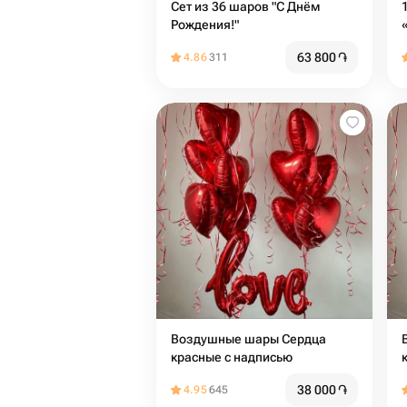
Сет из 36 шаров "С Днём
Рождения!"
63 800
֏
4.86
311
Воздушные шары Сердца
красные с надписью
38 000
֏
4.95
645