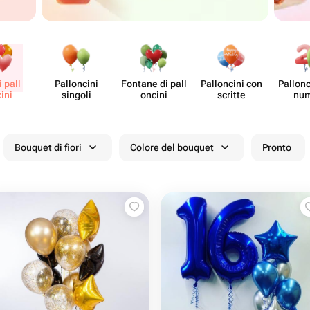
 pall​
Pall​oncini
Fontane di pall​
Pall​oncini con
Pall​on
ini
singoli
oncini
scritte
num
Bouquet di fiori
Colore del bouquet
Pronto