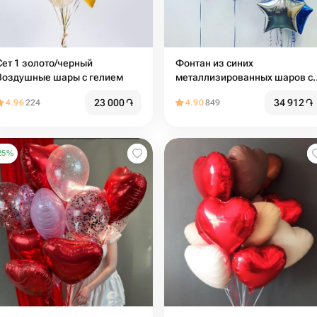
Сет 1 золото/черный
Фонтан из синих
Воздушные шары с гелием
металлизированных шаров с
цифрой
23 000
֏
34 912
֏
4.96
224
4.90
849
25
%