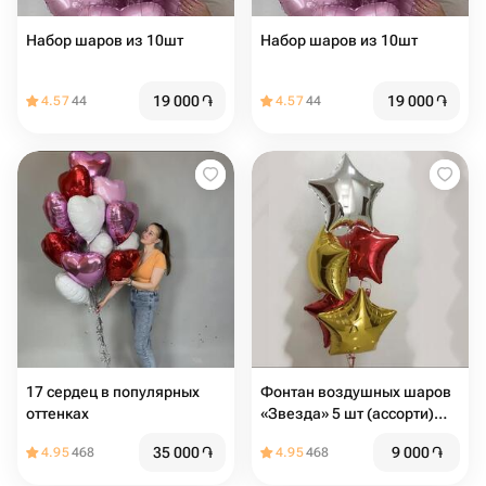
Набор шаров из 10шт
Набор шаров из 10шт
19 000
֏
19 000
֏
4.57
44
4.57
44
17 сердец в популярных
Фонтан воздушных шаров
оттенках
«Звезда» 5 шт (ассорти)
диаметр 42
35 000
֏
9 000
֏
4.95
468
4.95
468