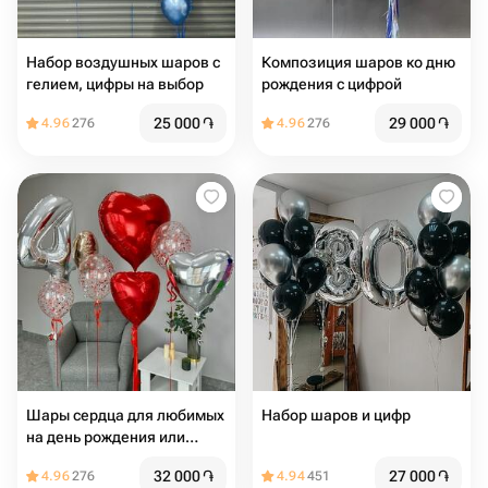
Набор воздушных шаров с
Композиция шаров ко дню
гелием, цифры на выбор
рождения с цифрой
25 000
֏
29 000
֏
4.96
276
4.96
276
Шары сердца для любимых
Набор шаров и цифр
на день рождения или
годовщину
32 000
֏
27 000
֏
4.96
276
4.94
451