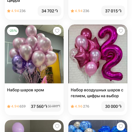
Цифра
34 702
֏
37 015
֏
4.94
236
4.94
236
-
25
%
Набор шаров хром
Набор воздушных шаров с
гелием, цифры на выбор
37 560
֏
30 000
֏
4.94
659
50 080
֏
4.96
276