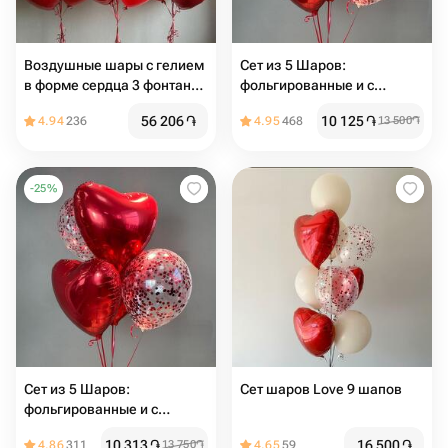
Воздушные шары с гелием
Сет из 5 Шаров:
в форме сердца 3 фонтана
фольгированные и с
на грузиках
конфетти
56 206
֏
10 125
֏
4.94
236
4.95
468
13 500
֏
-
25
%
Сет из 5 Шаров:
Сет шаров Love 9 шапов
фольгированные и с
конфетти
10 313
֏
16 500
֏
4.86
311
13 750
֏
4.65
59