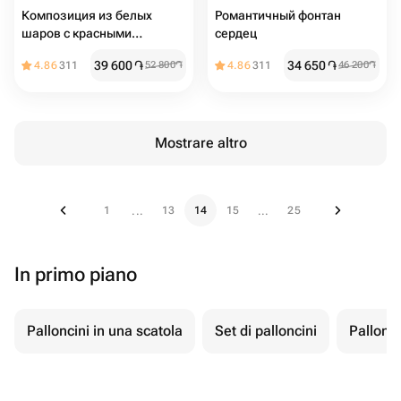
Композиция из белых
Романтичный фонтан
шаров с красными
сердец
сердцами
39 600
֏
34 650
֏
4.86
311
52 800
֏
4.86
311
46 200
֏
Mostrare altro
1
13
14
15
25
...
...
In primo piano
Palloncini in una scatola
Set di palloncini
Pallonci