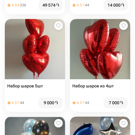
49 574
֏
14 000
֏
4.94
236
4.57
44
Набор шаров 5шт
Набор шаров из 4шт
9 000
֏
7 000
֏
4.57
44
4.57
44