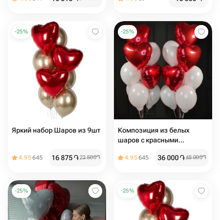
-
25
%
-
25
%
Яркий набор Шаров из 9шт
Композиция из белых
шаров с красными
сердцами
16 875
֏
36 000
֏
4.95
645
22 500
֏
4.95
645
48 000
֏
-
25
%
-
25
%