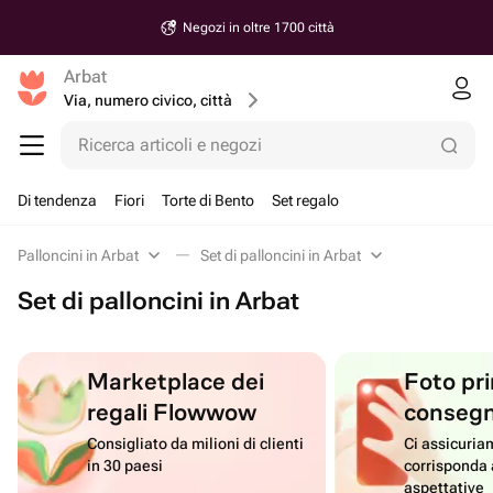
Negozi in oltre 1700 città
Arbat
Via, numero civico, città
Ricerca articoli e negozi
Di tendenza
Fiori
Torte di Bento
Set regalo
Palloncini in Arbat
Set di palloncini in Arbat
Set di palloncini in Arbat
Marketplace dei
Foto pri
regali Flowwow
conseg
Consigliato da milioni di clienti
Ci assicuriam
in 30 paesi
corrisponda 
aspettative