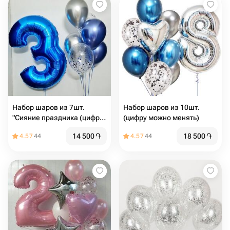
Набор шаров из 7шт.
Набор шаров из 10шт.
"Сияние праздника (цифру
(цифру можно менять)
можно менять)"
14 500
֏
18 500
֏
4.57
44
4.57
44