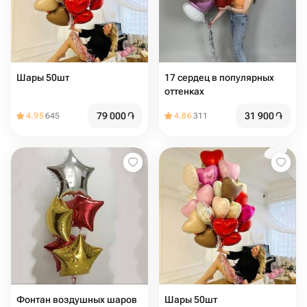
Шары 50шт
17 сердец в популярных
оттенках
79 000
֏
31 900
֏
4.95
645
4.86
311
Фонтан воздушных шаров
Шары 50шт