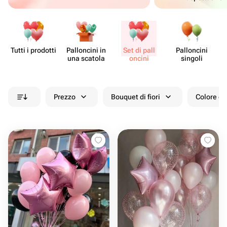
Tutti i prodotti
Pall​oncini in
Set di pall​
Pall​oncini
Fo
una scatola
oncini
singoli
Prezzo
Bouquet di fiori
Colore de