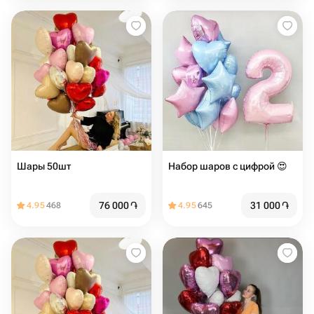
Шары 50шт
Набор шаров с цифрой 😍
76 000
֏
31 000
֏
4.95
468
4.95
645