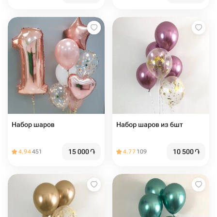
Набор шаров
Набор шаров из 6шт
15 000
֏
10 500
֏
4.94
451
4.77
109