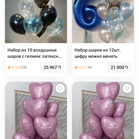
Набор из 10 воздушных
Набор шаров из 12шт.
шаров с гелием: латексные
цифру можно менять
и с конфетти
25 967
֏
21 000
֏
4.94
236
4.57
44