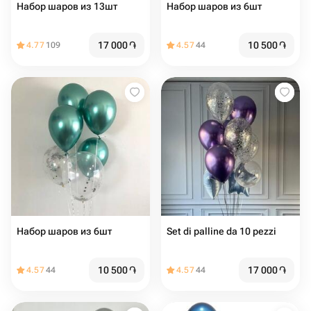
Набор шаров из 13шт
Набор шаров из 6шт
17 000
֏
10 500
֏
4.77
109
4.57
44
Набор шаров из 6шт
Set di palline da 10 pezzi
10 500
֏
17 000
֏
4.57
44
4.57
44