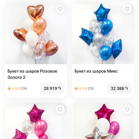
Букет из шаров Розовое
Букет из шаров Микс
Золото 2
28 919
֏
32 388
֏
4.94
236
4.94
236