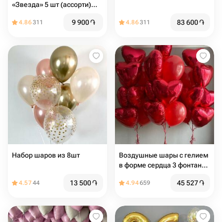
«Звезда» 5 шт (ассорти)
диаметр 42
9 900
֏
83 600
֏
4.86
311
4.86
311
Набор шаров из 8шт
Воздушные шары с гелием
в форме сердца 3 фонтана
на грузиках
13 500
֏
45 527
֏
4.57
44
4.94
659