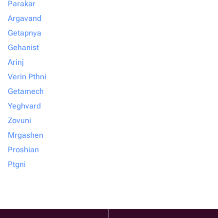
Parakar
Argavand
Getapnya
Gehanist
Arinj
Verin Pthni
Getamech
Yeghvard
Zovuni
Mrgashen
Proshian
Ptgni