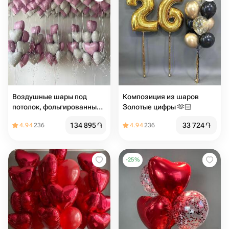
Воздушные шары под
Композиция из шаров
потолок, фольгированные
Золотые цифры 🫶🏻
шарики с гелием в форме
134 895
֏
33 724
֏
4.94
236
4.94
236
сердца
-
25
%