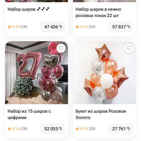
Набор шаров 💕💕💕
Набор шаров в нежно
розовых тонах 22 шт
47 426
֏
57 837
֏
4.94
236
4.94
236
Набор из 15 шаров с
Букет из шаров Розовое
цифрами
Золото
52 053
֏
27 761
֏
4.94
236
4.94
236