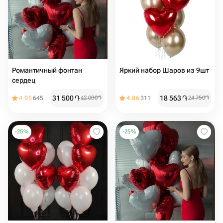
Романтичный фонтан
Яркий набор Шаров из 9шт
сердец
31 500
֏
18 563
֏
4.95
645
42 000
֏
4.86
311
24 750
֏
-
25
%
-
25
%