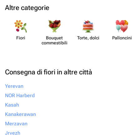
Altre categorie
Fiori
Bouquet
Torte, dolci
Pall​oncini
commes​tibili
Consegna di fiori in altre città
Yerevan
NOR Harberd
Kasah
Kanakerawan
Merzavan
Jrvezh