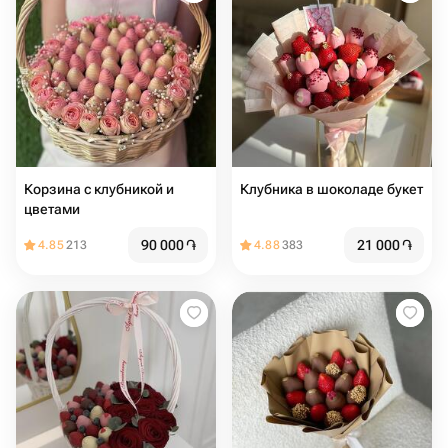
Корзина с клубникой и
Клубника в шоколаде букет
цветами
90 000
֏
21 000
֏
4.85
213
4.88
383