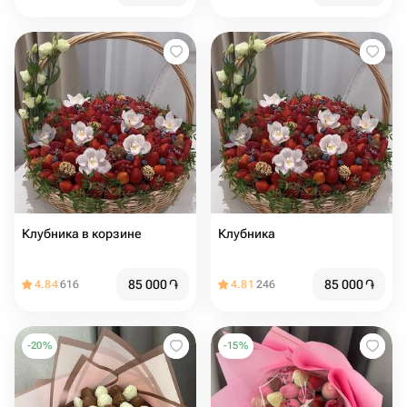
Клубника в корзине
Клубника
85 000
֏
85 000
֏
4.84
616
4.81
246
-
20
%
-
15
%