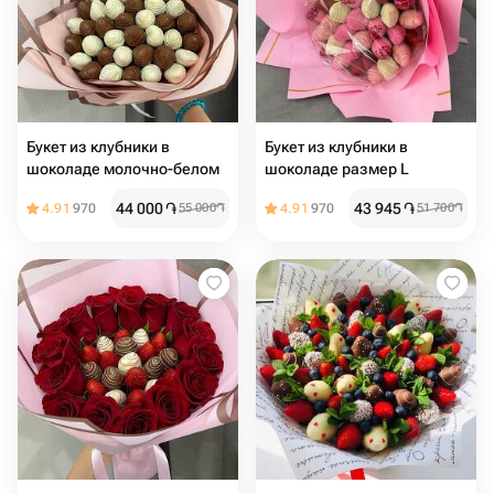
Букет из клубники в
Букет из клубники в
шоколаде молочно-белом
шоколаде размер L
44 000
֏
43 945
֏
4.91
970
55 000
֏
4.91
970
51 700
֏