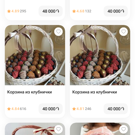
48 000
֏
40 000
֏
4.89
295
4.68
132
Корзина из клубнички
Корзина из клубнички
40 000
֏
40 000
֏
4.84
616
4.81
246