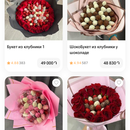
Букет из клубники 1
ШокоБукет из клубники у
шоколаде
49 000
֏
48 830
֏
4.88
383
4.94
587