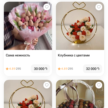
Сама нежность
Клубника с цветами
30 000
֏
32 000
֏
4.89
295
4.89
295