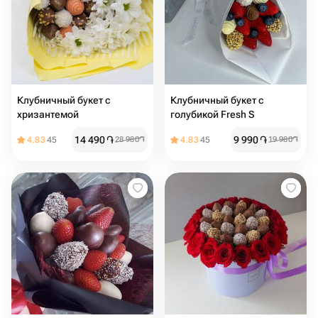
Клубничный букет с
Клубничный букет с
хризантемой
голубикой Fresh S
14 490
֏
9 990
֏
4.83
45
28 980
֏
4.83
45
19 980
֏