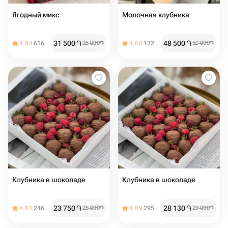
Ягодный микс
Молочная клубника
31 500
֏
48 500
֏
4.84
616
35 000
֏
4.68
132
50 000
֏
Клубника в шоколаде
Клубника в шоколаде
23 750
֏
28 130
֏
4.81
246
25 000
֏
4.89
295
29 000
֏