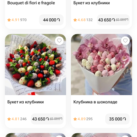
Bouquet di fiori e fragole
Букет из клубники
44 000
֏
43 650
֏
4.91
970
4.68
132
45 000
֏
Букет из клубники
Клубника в шоколаде
43 650
֏
35 000
֏
4.81
246
45 000
֏
4.89
295