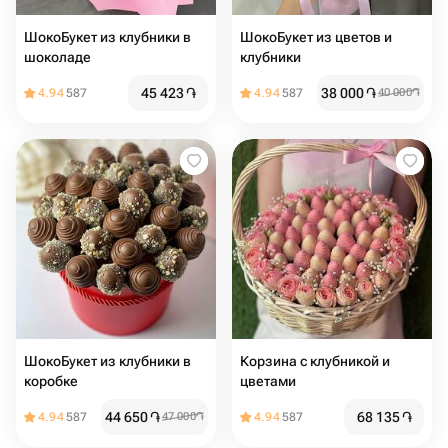
ШокоБукет из клубники в
ШокоБукет из цветов и
шоколаде
клубники
45 423
֏
38 000
֏
4.94
587
4.94
587
40 000
֏
ШокоБукет из клубники в
Корзина с клубникой и
коробке
цветами
44 650
֏
68 135
֏
4.94
587
47 000
֏
4.94
587