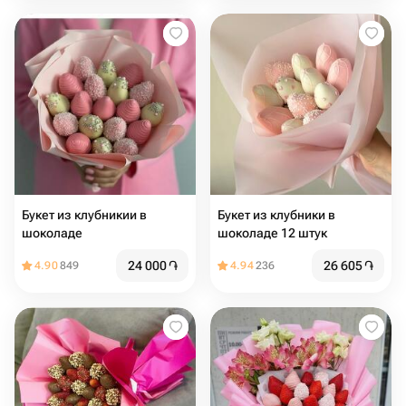
Букет из клубникии в
Букет из клубники в
шоколаде
шоколаде 12 штук
24 000
֏
26 605
֏
4.90
849
4.94
236