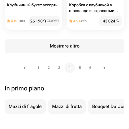
Клубничный букет ассорти
Коробка с клубникой в
шоколаде и с красными
розами
26 190
֏
43 024
֏
4.88
383
27 000
֏
4.94
659
Mostrare altro
1
2
3
4
5
6
In primo piano
Mazzi di fragole
Mazzi di frutta
Bouquet Da Uom