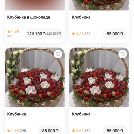
Клубника в шоколаде
Клубника
4.88
126 100
֏
85 000
֏
130 000
֏
4.88
383
383
Клубника
Клубника
85 000
֏
85 000
֏
4.89
295
4.68
132