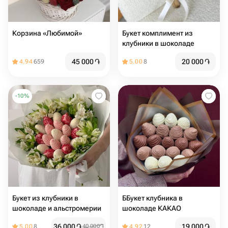
Корзина «Любимой»
Букет комплимент из
клубники в шоколаде
45 000
֏
20 000
֏
4.94
659
5.00
8
-
10
%
Букет из клубники в
ББукет клубника в
шоколаде и альстромерии
шоколаде КАКАО
36 000
֏
19 000
֏
5.00
8
40 000
֏
4.92
12