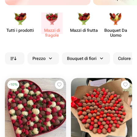
Tutti i prodotti
Mazzi di
Mazzi di frutta
Bouquet Da
fragole
Uomo
Prezzo
Bouquet di fiori
Colore de
-
10
%