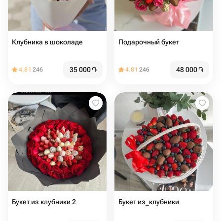
Клубника в шоколаде
Подарочный букет
35 000
֏
48 000
֏
4.81
246
4.81
246
Букет из клубники 2
Букет из_клубники