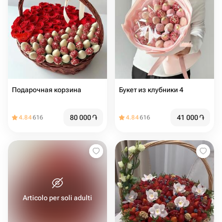
Подарочная корзина
Букет из клубники 4
80 000
֏
41 000
֏
4.84
616
4.84
616
Articolo per soli adulti