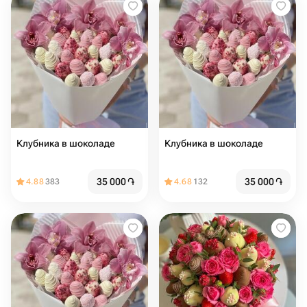
Клубника в шоколаде
Клубника в шоколаде
35 000
֏
35 000
֏
4.88
383
4.68
132