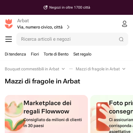
Negozi in oltre 1700 città
Arbat
Via, numero civico, città
Ricerca articoli e negozi
Di tendenza
Fiori
Torte di Bento
Set regalo
Bouquet commestibili in Arbat
Mazzi di fragole in Arbat
Mazzi di fragole in Arbat
Marketplace dei
Foto pri
regali Flowwow
conseg
Consigliato da milioni di clienti
Ci assicuriam
in 30 paesi
corrisponda 
aspettative