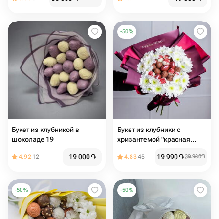
-
50
%
Букет из клубникой в
Букет из клубники с
шоколаде 19
хризантемой "красная
страсть"
19 000
֏
19 990
֏
4.92
12
4.83
45
39 980
֏
-
50
%
-
50
%