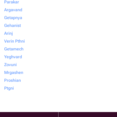
Parakar
Argavand
Getapnya
Gehanist
Arinj
Verin Pthni
Getamech
Yeghvard
Zovuni
Mrgashen
Proshian
Ptgni