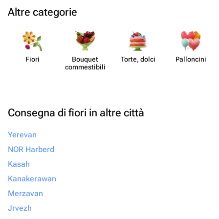
Altre categorie
Fiori
Bouquet
Torte, dolci
Pall​oncini
commes​tibili
Consegna di fiori in altre città
Yerevan
NOR Harberd
Kasah
Kanakerawan
Merzavan
Jrvezh