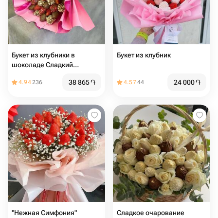
Букет из клубники в
Букет из клубник
шоколаде Сладкий
сюрприз
38 865
֏
24 000
֏
4.94
236
4.57
44
"Нежная Симфония"
Сладкое очарование