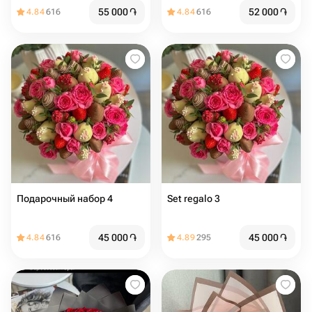
55 000
֏
52 000
֏
4.84
616
4.84
616
Подарочный набор 4
Set regalo 3
45 000
֏
45 000
֏
4.84
616
4.89
295