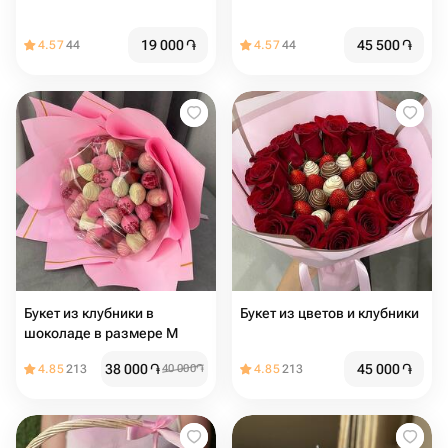
19 000
֏
45 500
֏
4.57
44
4.57
44
Букет из клубники в
Букет из цветов и клубники
шоколаде в размере М
38 000
֏
45 000
֏
4.85
213
40 000
֏
4.85
213