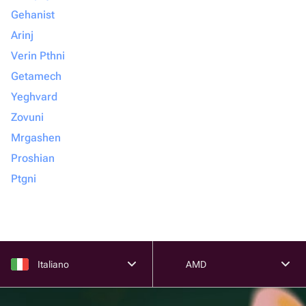
Gehanist
Arinj
Verin Pthni
Getamech
Yeghvard
Zovuni
Mrgashen
Proshian
Ptgni
Italiano
AMD