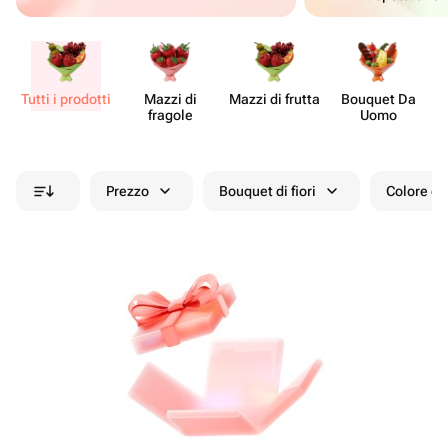
Tutti i prodotti
Mazzi di
Mazzi di frutta
Bouquet Da
fragole
Uomo
Prezzo
Bouquet di fiori
Colore de