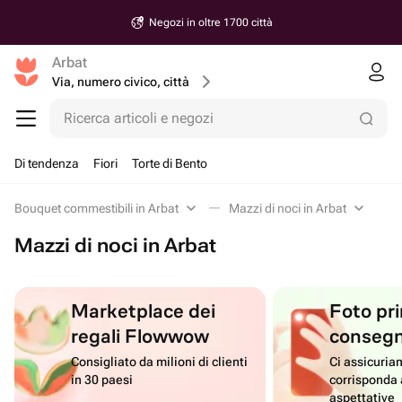
Negozi in oltre 1700 città
Arbat
Via, numero civico, città
Ricerca articoli e negozi
Di tendenza
Fiori
Torte di Bento
Bouquet commestibili in Arbat
Mazzi di noci in Arbat
Mazzi di noci in Arbat
Marketplace dei
Foto pri
regali Flowwow
conseg
Consigliato da milioni di clienti
Ci assicuriam
in 30 paesi
corrisponda 
aspettative