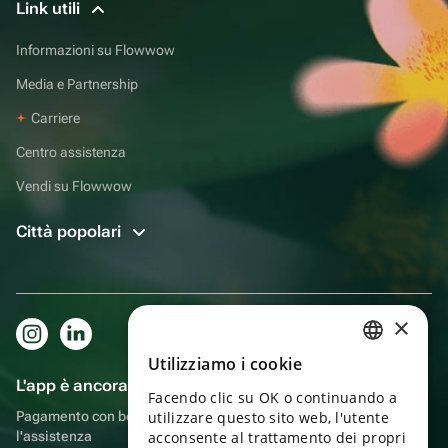
Link utili
Informazioni su Flowwow
Media e Partnership
Carriere
Centro assistenza
Vendi su Flowwow
Città popolari
×
Utilizziamo i cookie
RUSSIAN
L'app è ancora più comoda!
Facendo clic su OK o continuando a
ENGLISH
Pagamento con bonus, autoconsegna, comoda chat con
utilizzare questo sito web, l'utente
UKRAINIAN
l'assistenza
acconsente al trattamento dei propri