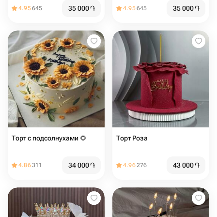
35 000
֏
35 000
֏
4.95
645
4.95
645
Торт с подсолнухами 🌻
Торт Роза
34 000
֏
43 000
֏
4.86
311
4.96
276