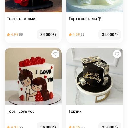
Торт с цветами
Торт с цветами 💐
34 000
֏
32 000
֏
4.95
55
4.95
55
Торт I Love you ️
Тортик
34 000
֏
35 000
֏
4.95
55
4.95
55