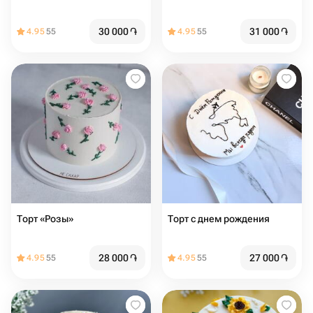
30 000
֏
31 000
֏
4.95
55
4.95
55
Торт «Розы»
Торт с днем рождения
28 000
֏
27 000
֏
4.95
55
4.95
55