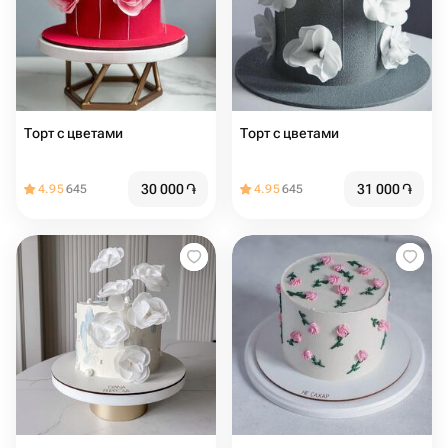
Торт с цветами
Торт с цветами
30 000
֏
31 000
֏
4.95
645
4.95
645