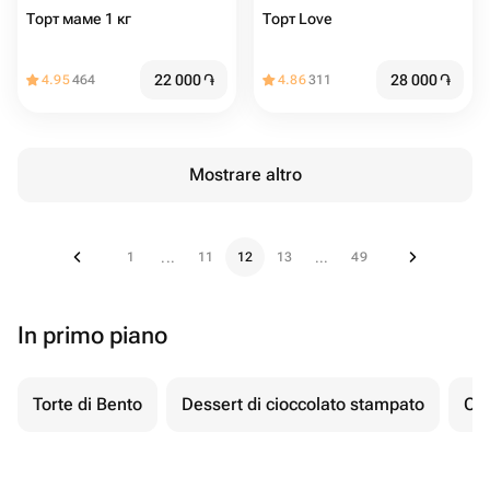
Торт маме 1 кг
Торт Love
22 000
֏
28 000
֏
4.95
464
4.86
311
Mostrare altro
1
11
12
13
49
...
...
In primo piano
Torte di Bento
Dessert di cioccolato stampato
Ch