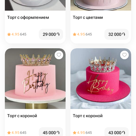
Торт с оформлением
Торт с цветами
29 000
֏
32 000
֏
4.95
645
4.95
645
Торт с короной
Торт с короной
45 000
֏
43 000
֏
4.95
645
4.95
645