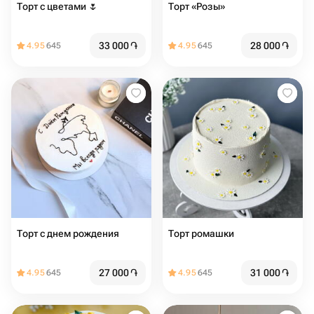
Торт с цветами 🌷
Торт «Розы»
33 000
֏
28 000
֏
4.95
645
4.95
645
Торт с днем рождения
Торт ромашки
27 000
֏
31 000
֏
4.95
645
4.95
645