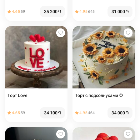
35 200
֏
31 000
֏
4.65
59
4.95
645
Торт Love
Торт с подсолнухами 🌻
34 100
֏
34 000
֏
4.65
59
4.95
464