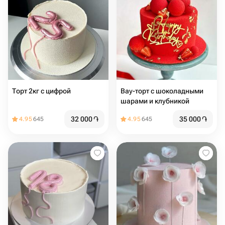
Торт 2кг с цифрой
Вау-торт с шоколадными
шарами и клубникой
32 000
֏
35 000
֏
4.95
645
4.95
645