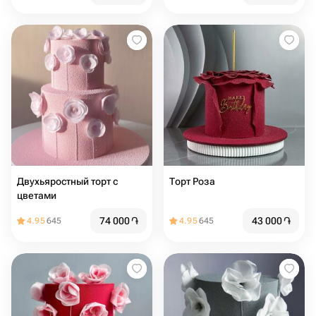
Двухьяростный торт с
Торт Роза
цветами
74 000
֏
43 000
֏
4.95
645
4.95
645