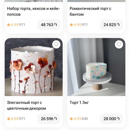
Набор торта, кексов и кейк-
Романтический торт с
попсов
бантом
48 763
֏
24 825
֏
4.90
971
4.90
971
Элегантный торт с
Торт 1.5кг
цветочным декором
26 596
֏
28 000
֏
4.90
971
4.95
645