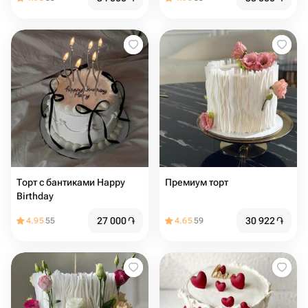
Торт с бантиками Happy
Премиум торт
Birthday
27 000
֏
30 922
֏
4.95
55
4.65
59