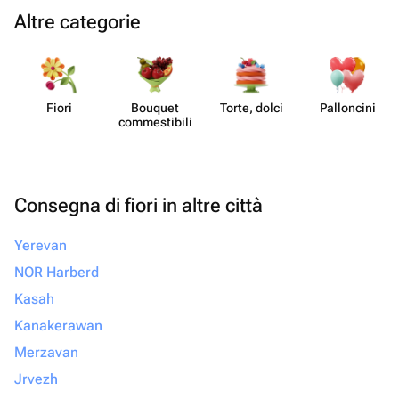
Altre categorie
Fiori
Bouquet
Torte, dolci
Pall​oncini
commes​tibili
Consegna di fiori in altre città
Yerevan
NOR Harberd
Kasah
Kanakerawan
Merzavan
Jrvezh