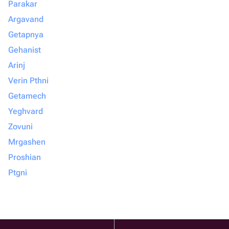
Parakar
Argavand
Getapnya
Gehanist
Arinj
Verin Pthni
Getamech
Yeghvard
Zovuni
Mrgashen
Proshian
Ptgni