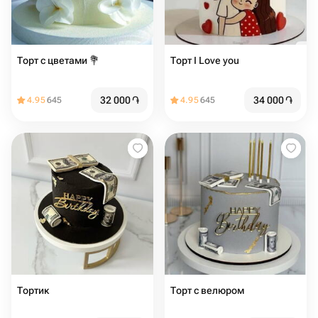
Торт с цветами 💐
Торт I Love you ️
32 000
֏
34 000
֏
4.95
645
4.95
645
Тортик
Торт с велюром