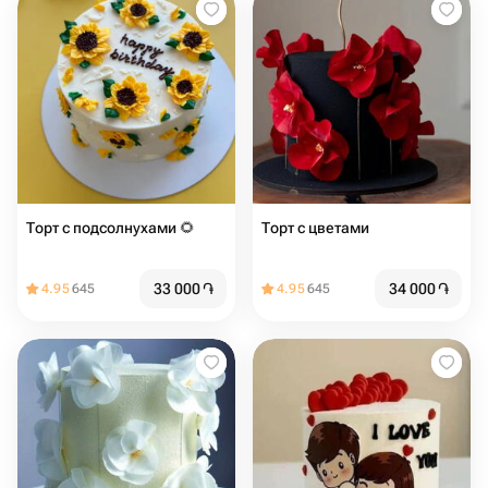
Торт с подсолнухами 🌻
Торт с цветами
33 000
֏
34 000
֏
4.95
645
4.95
645