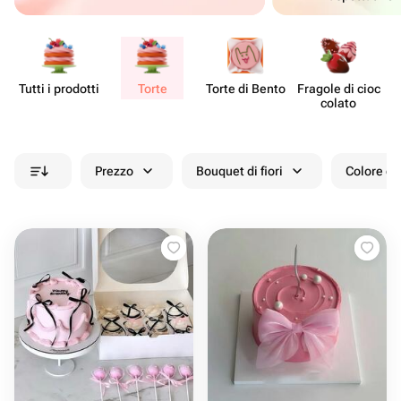
Tutti i prodotti
Torte
Torte di Bento
Fragole di cioc​
De
colato
Prezzo
Bouquet di fiori
Colore de