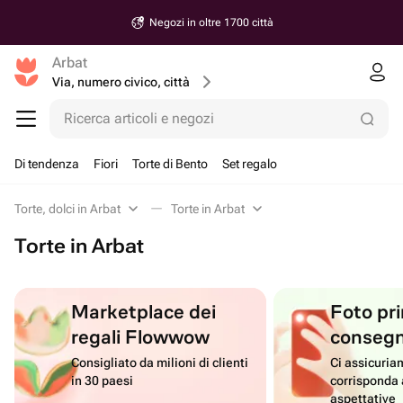
Negozi in oltre 1700 città
Arbat
Via, numero civico, città
Ricerca articoli e negozi
Di tendenza
Fiori
Torte di Bento
Set regalo
Torte, dolci in Arbat
Torte in Arbat
Torte in Arbat
Marketplace dei
Foto pri
regali Flowwow
conseg
Consigliato da milioni di clienti
Ci assicuriam
in 30 paesi
corrisponda 
aspettative