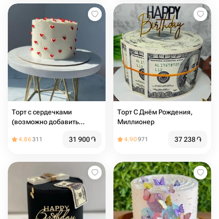
Торт с сердечками
Торт С Днём Рождения,
(возможно добавить
Миллионер
надпись)
31 900
֏
37 238
֏
4.86
311
4.90
971