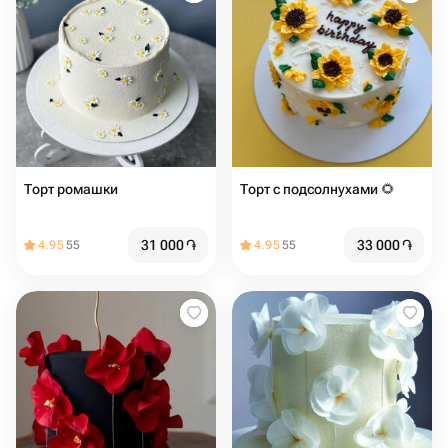
Торт ромашки
Торт с подсолнухами 🌻
31 000
֏
33 000
֏
4.95
55
4.95
55