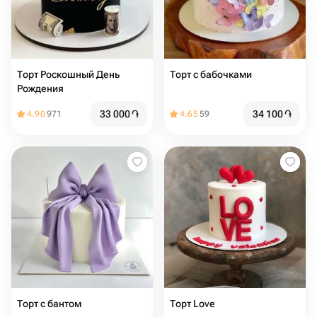
Торт Роскошный День
Торт с бабочками
Рождения
33 000
֏
34 100
֏
4.90
971
4.65
59
Торт с бантом
Торт Love