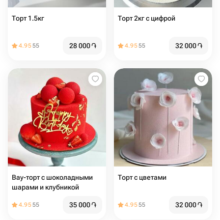
Торт 1.5кг
Торт 2кг с цифрой
28 000
֏
32 000
֏
4.95
55
4.95
55
Вау-торт с шоколадными
Торт с цветами
шарами и клубникой
35 000
֏
32 000
֏
4.95
55
4.95
55