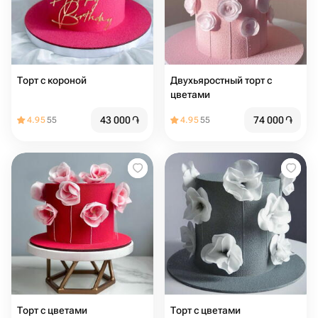
Торт с короной
Двухьяростный торт с
цветами
43 000
֏
74 000
֏
4.95
55
4.95
55
Торт с цветами
Торт с цветами