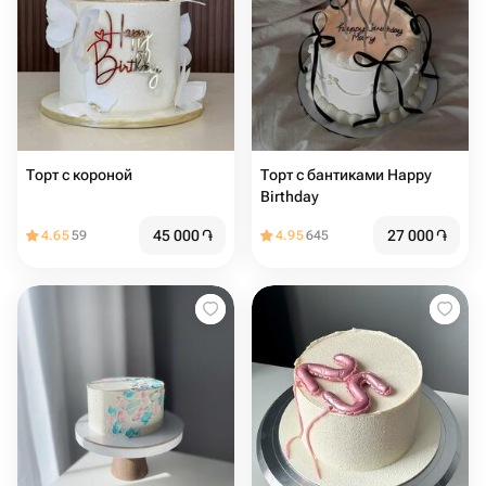
Торт с короной
Торт с бантиками Happy
Birthday
45 000
֏
27 000
֏
4.65
59
4.95
645