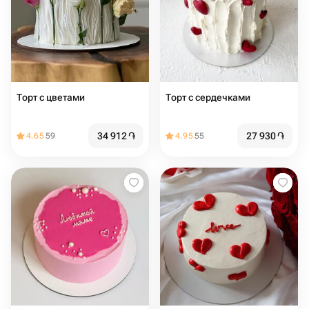
Торт с цветами
Торт с сердечками
34 912
֏
27 930
֏
4.65
59
4.95
55