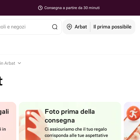
Consegna a partire da 30 minuti
coli e negozi
Arbat
Il prima possibile
 in Arbat
t
ali
Foto prima della
consegna
i in
Ci assicuriamo che il tuo regalo
corrisponda alle tue aspettative