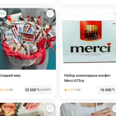
25
%
Сладкий мир️
Набор шоколадных конфет
Merci 675гр
25 500
֏
16 500
֏
4.65
59
34 000
֏
4.99
165