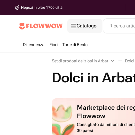
Negozi in oltre 1700 città
Catalogo
Ricerca arti
Di tendenza
Fiori
Torte di Bento
Set di prodotti deliziosi in Arbat
Dolci
Dolci in Arba
Marketplace dei reg
Flowwow
Consigliato da milioni di client
30 paesi