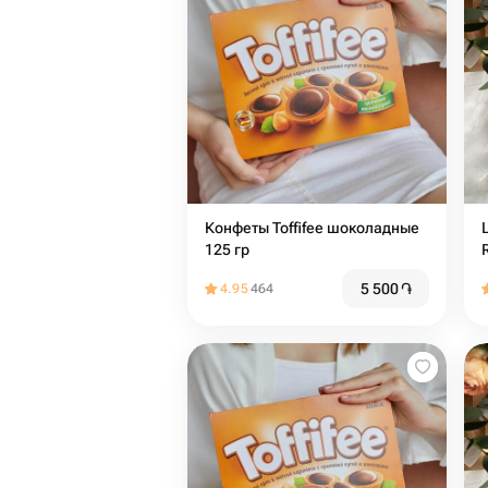
Конфеты Toffifee шоколадные
125 гр
5 500
֏
4.95
464