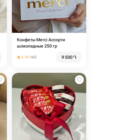
Конфеты Merci Ассорти
шоколадные 250 гр
9 500
֏
4.99
165