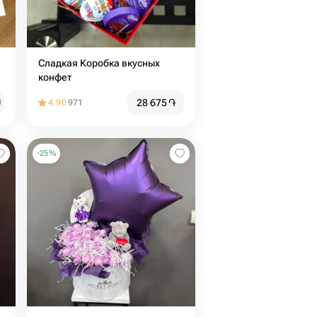
Сладкая Коробка вкусных
конфет
28 675
֏
֏
4.90
971
-
25
%