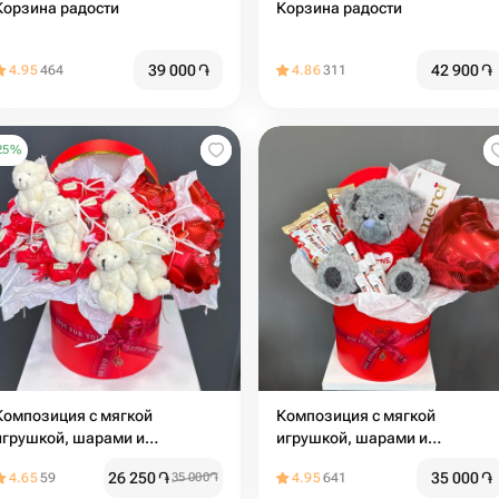
Корзина радости
Корзина радости
39 000
֏
42 900
֏
4.95
464
4.86
311
25
%
Композиция с мягкой
Композиция с мягкой
игрушкой, шарами и
игрушкой, шарами и
сладостями
сладостями
26 250
֏
35 000
֏
4.65
59
35 000
֏
4.95
641