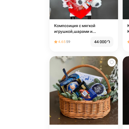
Композиция с мягкой
игрушкой,шарами и
сладостями
44 000
֏
4.65
59