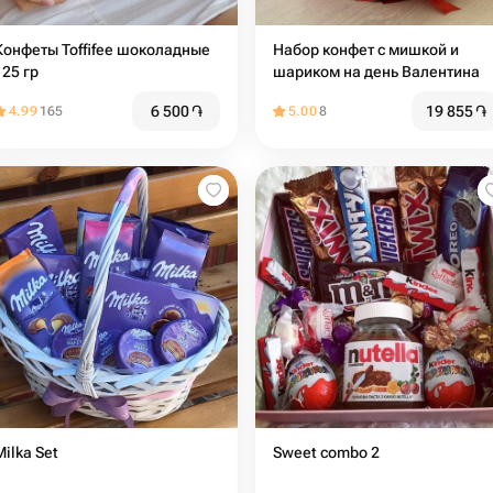
Конфеты Toffifee шоколадные
Набор конфет с мишкой и
125 гр
шариком на день Валентина
6 500
֏
19 855
֏
4.99
165
5.00
8
Milka Set
Sweet combo 2