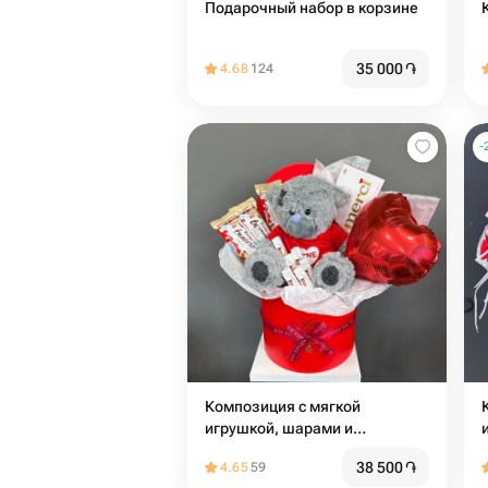
Подарочный набор в корзине
35 000
֏
4.68
124
-
Композиция с мягкой
игрушкой, шарами и
сладостями
38 500
֏
4.65
59