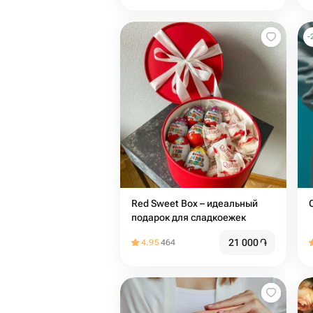
-
Red Sweet Box – идеальный
подарок для сладкоежек
21 000
֏
4.95
464