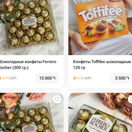
Шоколадные конфеты Ferrero
Конфеты Toffifee шоколадные
Rocher (300 гр.)
125 гр
15 000
֏
5 500
֏
4.95
641
4.95
641