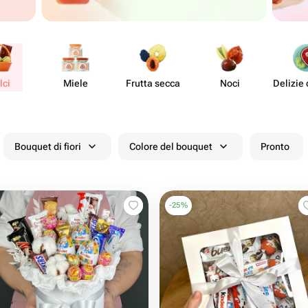
lci
Miele
Frutta secca
Noci
Delizie 
Bouquet di fiori
Colore del bouquet
Pronto
-
25
%