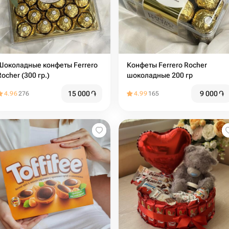
Шоколадные конфеты Ferrero
Конфеты Ferrero Rocher
Rocher (300 гр.)
шоколадные 200 гр
15 000
֏
9 000
֏
4.96
276
4.99
165