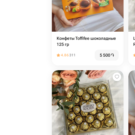
Конфеты Toffifee шоколадные
125 гр
5 500
֏
4.86
311