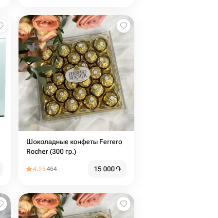
Шоколадные конфеты Ferrero
Rocher (300 гр.)
15 000
֏
4.95
464