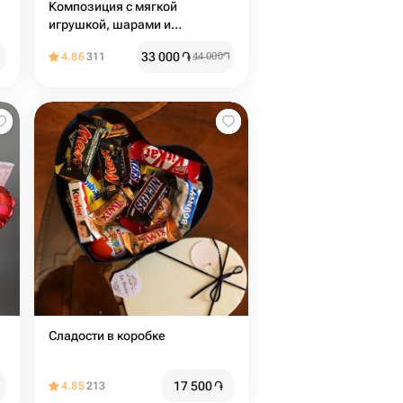
Композиция с мягкой
игрушкой, шарами и
сладостями
33 000
֏
4.86
311
44 000
֏
Сладости в коробке
17 500
֏
4.85
213