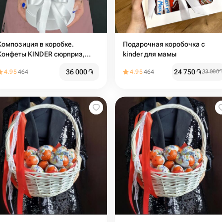
Композиция в коробке.
Подарочная коробочка с
Конфеты KINDER сюрприз,
kinder для мамы
шоколадные батончики, чупа-
36 000
֏
24 750
֏
4.95
464
4.95
464
33 000
чупс и Хлопок (M)