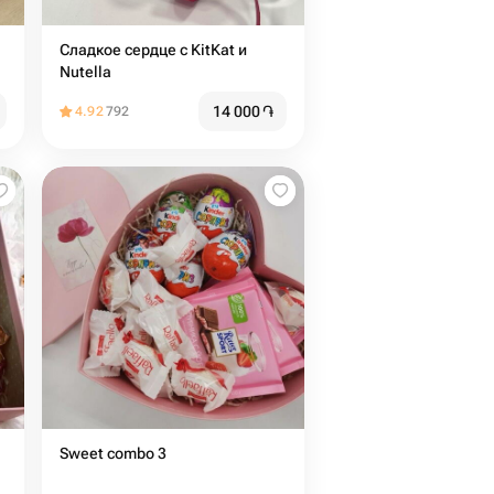
Сладкое сердце с KitKat и
Nutella
14 000
֏
4.92
792
Sweet combo 3