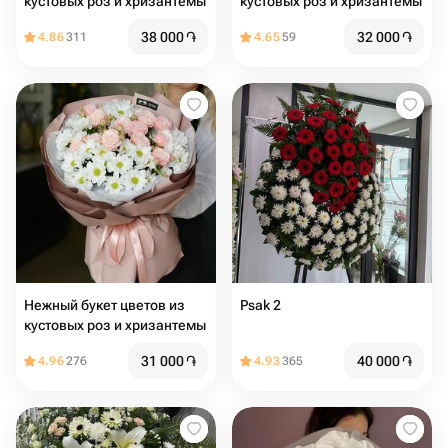
кустовых роз и хризантемы
кустовых роз и хризантемы
38 000
֏
32 000
֏
4.86
311
4.65
59
Нежный букет цветов из
Psak 2
кустовых роз и хризантемы
31 000
֏
40 000
֏
4.96
276
4.93
365