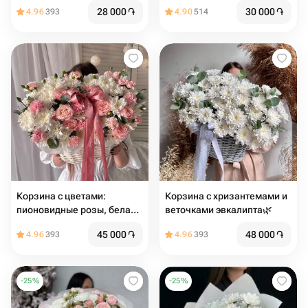
28 000
֏
30 000
֏
4.96
393
4.90
514
Корзина с цветами:
Корзина с хризантемами и
пионовидные розы, белая
веточками эвкалипта🌿
хризантема, диантус и
45 000
֏
48 000
֏
4.96
393
4.96
393
веточки эвкалипта🌸
Размер М
-
25
%
-
25
%