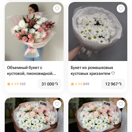
Объемный букет с
Букет из ромашковых
кустовой, пионовидной
кустовых хризантем 🤍
розой
31 000
֏
12 967
֏
4.99
165
4.90
849