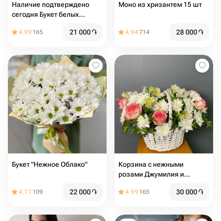
Наличие подтверждено
Моно из хризантем 15 шт
сегодня Букет белых
хризантем микс
21 000
֏
28 000
֏
4.99
165
4.94
714
Букет "Нежное Облако"
Корзина с нежными
розами Джумилия и
кружевной хризантемой
22 000
֏
30 000
֏
4.77
109
4.99
165