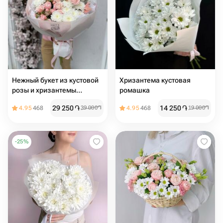
Нежный букет из кустовой
Хризантема кустовая
розы и хризантемы
ромашка
«Большой выбор букетов в
29 250
֏
14 250
֏
4.95
468
39 000
֏
4.95
468
19 000
֏
профиле магазина»
-
25
%