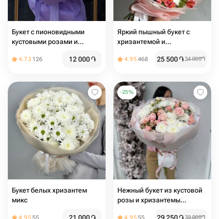
Букет с пионовидными
Яркий пышный букет с
кустовыми розами и
хризантемой и
хризантемой
альстромерией
12 000
֏
25 500
֏
4.73
126
4.95
468
34 000
֏
-
25
%
Букет белых хризантем
Нежный букет из кустовой
микс
розы и хризантемы
«Большой выбор букетов в
21 000
֏
29 250
֏
4.95
55
4.95
55
39 000
֏