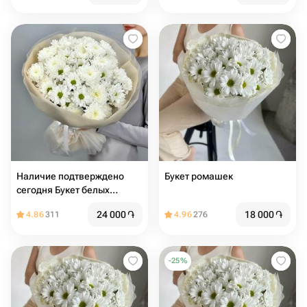
Наличие подтверждено
Букет ромашек
сегодня Букет белых
хризантем микс
24 000
֏
18 000
֏
4.86
311
4.96
276
-
25
%