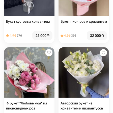
Букет кустовых хризантем
Букет пион.роз и хризантем
21 000
֏
32 000
֏
4.96
276
4.96
393
🌷Букет "Любовь моя" из
Авторский букет из
пионовидных роз
хризантем и лизиантусов