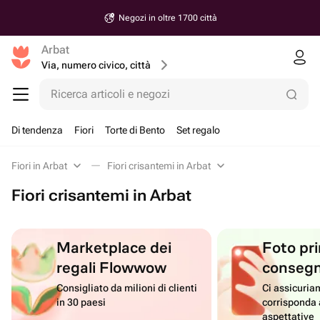
Negozi in oltre 1700 città
Arbat
Via, numero civico, città
Ricerca articoli e negozi
Di tendenza
Fiori
Torte di Bento
Set regalo
Fiori in Arbat
Fiori crisantemi in Arbat
Fiori crisantemi in Arbat
Marketplace dei
Foto pri
regali Flowwow
conseg
Consigliato da milioni di clienti
Ci assicuriam
in 30 paesi
corrisponda 
aspettative