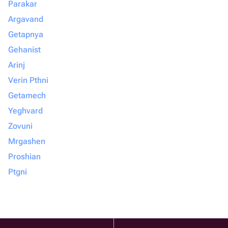
Parakar
Argavand
Getapnya
Gehanist
Arinj
Verin Pthni
Getamech
Yeghvard
Zovuni
Mrgashen
Proshian
Ptgni