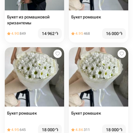
Букет из ромашковой
Букет ромашек
хризантемы
14 962
֏
16 000
֏
4.90
849
4.95
468
Букет ромашек
Букет ромашек
18 000
֏
18 000
֏
4.95
645
4.86
311