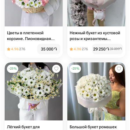
Цветы в плетенной
Нежный букет из кустовой
корзине. Пионовидная
розы и хризантемы
кустовая роза мадам
«Большой выбор букетов в
35 000
֏
29 250
֏
4.96
276
4.96
276
39 000
֏
бомбастик и хризантема
профиле магазина»
-
25
%
-
25
%
Лёгкий букет для
Большой букет ромашек