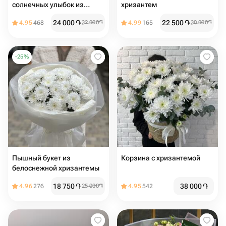
солнечных улыбок из
хризантем
хризантемы и ромашки
24 000
֏
22 500
֏
4.95
468
32 000
֏
4.99
165
30 000
֏
-
25
%
Пышный букет из
Корзина с хризантемой
белоснежной хризантемы
18 750
֏
38 000
֏
4.96
276
25 000
֏
4.95
542