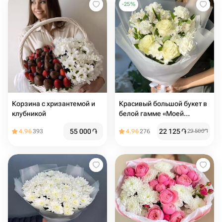
-
25
%
Корзина с хризантемой и
Красивый большой букет в
клубникой
белой гамме «Моей
любимой маме»
55 000
֏
22 125
֏
4.96
393
4.96
276
29 500
֏