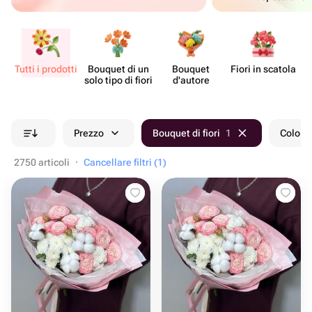
Tutti i prodotti
Bouquet di un
Bouquet
Fiori in scatola
Ce
solo tipo di fiori
d'autore
Prezzo
Bouquet di fiori
1
Colore
2750 articoli
·
Cancellare filtri (1)