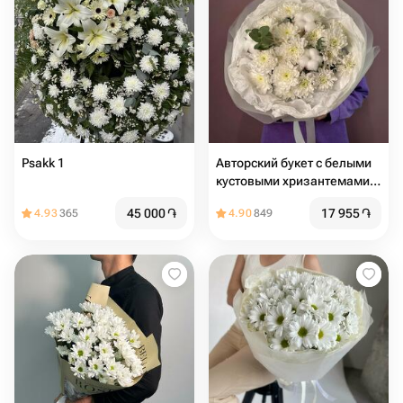
Psakk 1
Авторский букет с белыми
кустовыми хризантемами и
белым хлопком
45 000
֏
17 955
֏
4.93
365
4.90
849