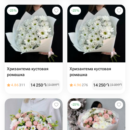
-
25
%
-
25
%
Хризантема кустовая
Хризантема кустовая
ромашка
ромашка
14 250
֏
14 250
֏
4.86
311
19 000
֏
4.96
276
19 000
֏
-
25
%