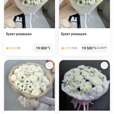
Букет ромашек
Букет ромашек
19 800
֏
19 500
֏
4.65
59
4.99
165
26 000
֏