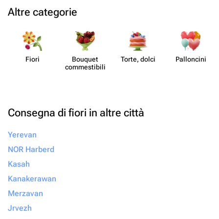
Altre categorie
Fiori
Bouquet
Torte, dolci
Pall​oncini
commes​tibili
Consegna di fiori in altre città
Yerevan
NOR Harberd
Kasah
Kanakerawan
Merzavan
Jrvezh