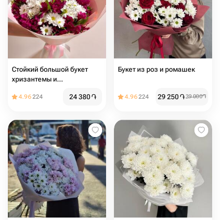
Стойкий большой букет
Букет из роз и ромашек
хризантемы и
альстромерия
24 380
֏
29 250
֏
4.96
224
4.96
224
39 000
֏