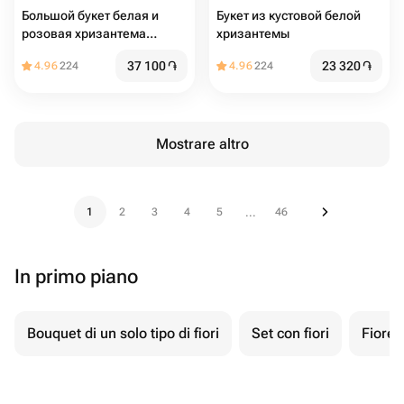
Большой букет белая и
Букет из кустовой белой
розовая хризантема
хризантемы
ромашка
37 100
֏
23 320
֏
4.96
224
4.96
224
Mostrare altro
1
2
3
4
5
46
...
In primo piano
Bouquet di un solo tipo di fiori
Set con fiori
Fiore 