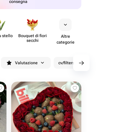
consegna
u stello
Bouquet di fiori
Altre
secchi
categorie
Valutazione
cv/filters/name_fast_delivery
Sco