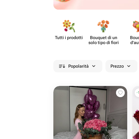
Tutti i prodotti
Bouquet di un
Bou
solo tipo di fiori
d'au
Popolarità
Prezzo
-