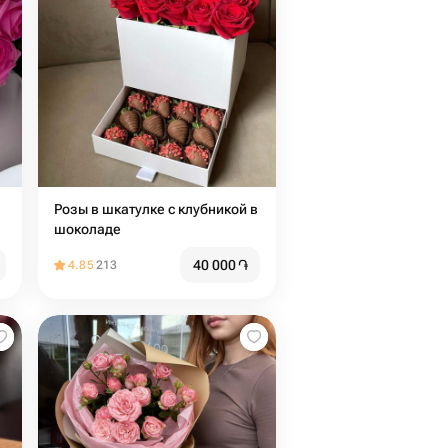
Розы в шкатулке с клубникой в
шоколаде
40 000
֏
4.85
213