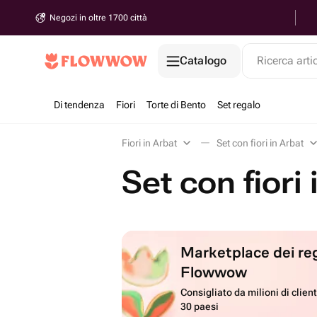
Negozi in oltre 1700 città
Catalogo
Ricerca arti
Di tendenza
Fiori
Torte di Bento
Set regalo
Fiori in Arbat
Set con fiori in Arbat
Set con fiori 
Marketplace dei reg
Flowwow
Consigliato da milioni di client
30 paesi