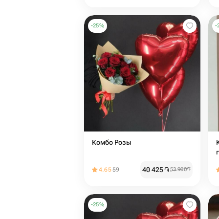
-
25
%
-
Комбо Розы
40 425
֏
4.65
59
53 900
֏
-
25
%