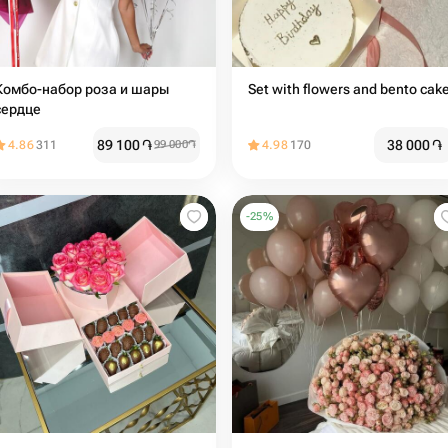
Комбо-набор роза и шары
Set with flowers and bento cak
сердце
89 100
֏
38 000
֏
4.86
311
99 000
֏
4.98
170
-
25
%