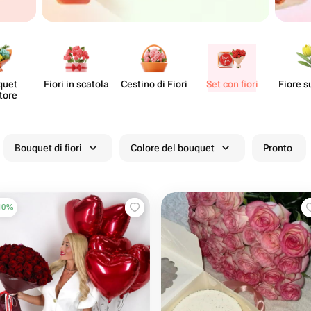
quet
Fiori in scatola
Cestino di Fiori
Set con fiori
Fiore s
tore
Bouquet di fiori
Colore del bouquet
Pronto
10
%