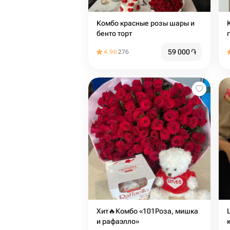
Комбо красные розы шары и
бенто торт
59 000
֏
4.96
276
Хит🔥Комбо «101Роза, мишка
и рафаэлло»