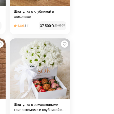
Шкатулка с клубникой в
шоколаде
37 500
֏
4.86
311
50 000
֏
Шкатулка с ромашковыми
хризантемами и клубникой в