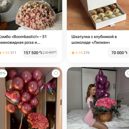
Комбо «Boombastic!» – 51
Шкатулка с клубникой в
пиановидная роза и
шоколаде «Лилиан»
воздушные шары
157 500
֏
70 000
֏
4.86
311
210 000
֏
4.96
276
25
%