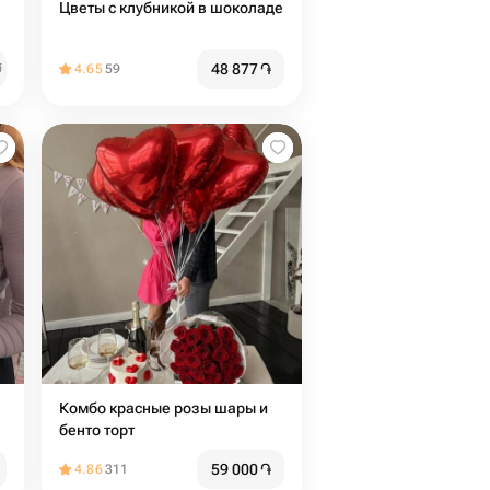
Цветы с клубникой в шоколаде
48 877
֏
֏
4.65
59
Комбо красные розы шары и
бенто торт
59 000
֏
4.86
311