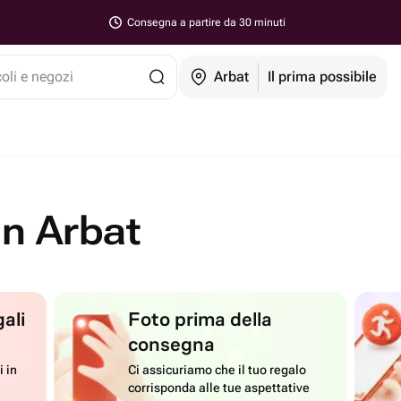
Consegna a partire da 30 minuti
coli e negozi
Arbat
Il prima possibile
in Arbat
ali
Foto prima della
consegna
i in
Ci assicuriamo che il tuo regalo
corrisponda alle tue aspettative