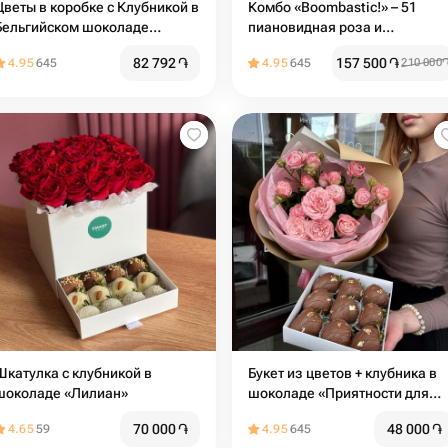
Цветы в коробке с Клубникой в
Комбо «Boombastic!» – 51
Бельгийском шоколаде
пиановидная роза и
«Шкатулка-Сюрприз»
воздушные шары
82 792
֏
157 500
֏
4.95
645
4.95
645
210 000
Шкатулка с клубникой в
Букет из цветов + клубника в
шоколаде «Лилиан»
шоколаде «Приятности для
мамы»
70 000
֏
48 000
֏
4.65
59
4.95
645