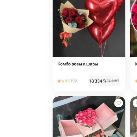
Комбо розы и шары
18 334
֏
4.92
792
24 445
֏
-