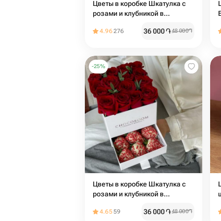
Цветы в коробке Шкатулка с
розами и клубникой в
шоколаде
36 000
֏
4.96
276
48 000
֏
-
25
%
Цветы в коробке Шкатулка с
розами и клубникой в
шоколаде
36 000
֏
4.65
59
48 000
֏