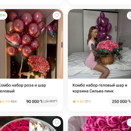
25
%
Комбо набор роза и шар
Комбо набор геловый шар и
геловый
корзина Сильва пинк
90 000
֏
250 000
֏
4.95
464
120 000
֏
4.86
311