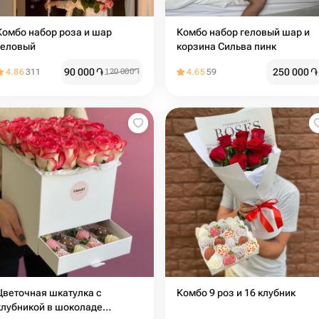
Комбо набор роза и шар
Комбо набор геловый шар и
геловый
корзина Сильва пинк
90 000
֏
250 000
֏
4.86
311
120 000
֏
4.65
59
Цветочная шкатулка с
Комбо 9 роз и 16 клубник
клубникой в шоколаде