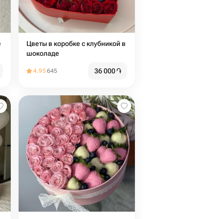
e
Цветы в коробке с клубникой в
шоколаде
36 000
֏
4.95
645