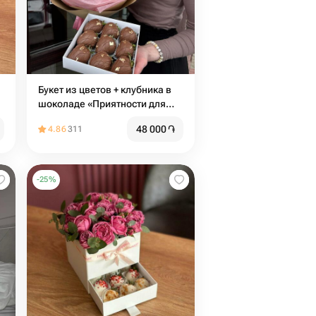
Букет из цветов + клубника в
шоколаде «Приятности для
мамы»
48 000
֏
4.86
311
-
25
%