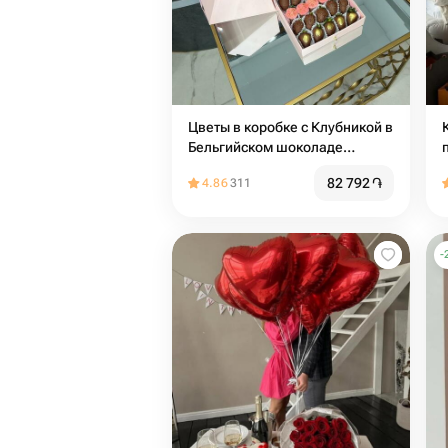
Цветы в коробке с Клубникой в
Бельгийском шоколаде
«Шкатулка-Сюрприз»
82 792
֏
4.86
311
-