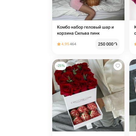
Комбо набор геловый шар и
корзина Сильва пинк
250 000
֏
4.95
464
-
25
%