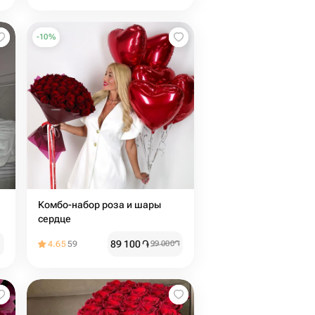
-
10
%
Комбо-набор роза и шары
сердце
89 100
֏
4.65
59
99 000
֏