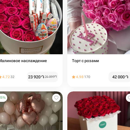
Малиновое наслаждение
Торт с розами
23 920
֏
42 000
֏
4.72
32
26 000
֏
4.98
170
25
%