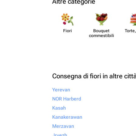
Altre categorie
Fiori
Bouquet
Torte,
commes​tibili
Consegna di fiori in altre citt
Yerevan
NOR Harberd
Kasah
Kanakerawan
Merzavan
Jrvezh