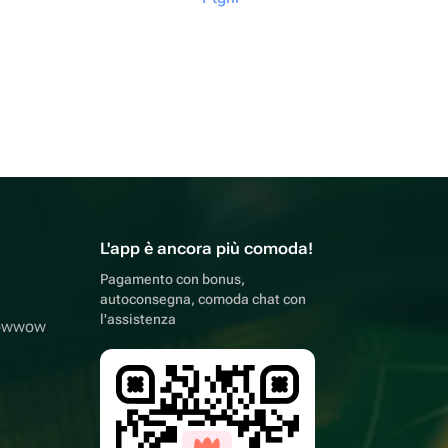
L'app è ancora più comoda!
Pagamento con bonus,
autoconsegna, comoda chat con
l'assistenza
lowwow