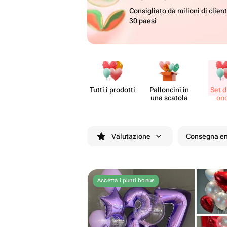
Consigliato da milioni di client
30 paesi
Tutti i prodotti
Pall​oncini in
Set di
una scatola
onc
Valutazione
Consegna en
Accetta i punti bonus