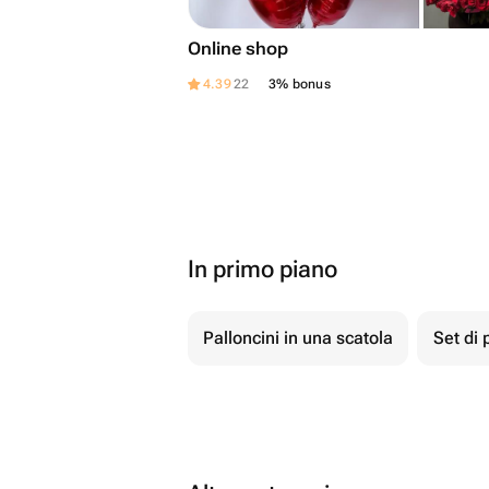
Online shop
4.39
22
3% bonus
In primo piano
Palloncini in una scatola
Set di 