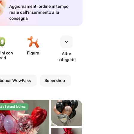
Aggiornamenti ordine in tempo
reale dall’inserimento alla
consegna
cini con
Figure
Altre
eri
categorie
 bonus WowPass
Supershop
tta i punti bonus