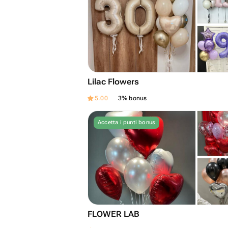
Lilac Flowers
5.00
3% bonus
Accetta i punti bonus
FLOWER LAB