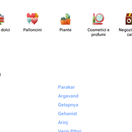
 dolci
Pall​oncini
Piante
Cosmetici e
Negozi 
profumi
ca
à
Parakar
Argavand
Getapnya
Gehanist
Arinj
Verin Pthni