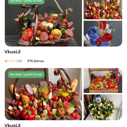
Accetta i punti bonus
VkusLil
4.81
246
5% bonus
Accetta i punti bonus
VkusLil