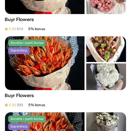
Buyr Flowers
4.90
514
5% bonus
Accetta i punti bonus
Supershop
Buyr Flowers
4.96
393
5% bonus
Accetta i punti bonus
Supershop