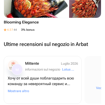
Blooming Elegance
4.57
44
3% bonus
Ultime recensioni sul negozio in Arbat
Mittente
Luglio 2026
informazioni sul negozio
Lotus Flowers and Gifts
M
Хочу от всей души поблагодарить всю
команду за невероятный сервис и
Vedere
внимание к деталям! ❤️ Для меня этот
Mostrare altro
заказ был очень важным - я оформляла
его из США, чтобы поздравить папу с