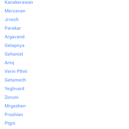
Kanakerawan
Merzavan
Jrvezh
Parakar
Argavand
Getapnya
Gehanist
Arinj
Verin Pthni
Getamech
Yeghvard
Zovuni
Mrgashen
Proshian
Ptgni