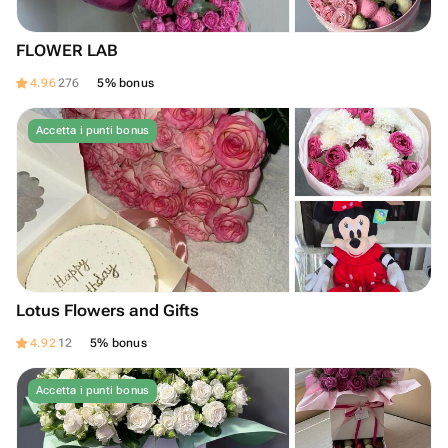
FLOWER LAB
4.96
276
5% bonus
Accetta i punti bonus
Lotus Flowers and Gifts
4.92
12
5% bonus
Accetta i punti bonus