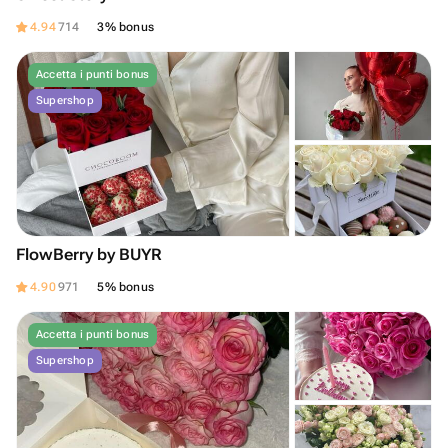
4.94
714
3% bonus
Accetta i punti bonus
Supershop
FlowBerry by BUYR
4.90
971
5% bonus
Accetta i punti bonus
Supershop