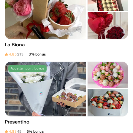
La Biona
4.85
213
3% bonus
Accetta i punti bonus
Presentino
4.83
45
5% bonus