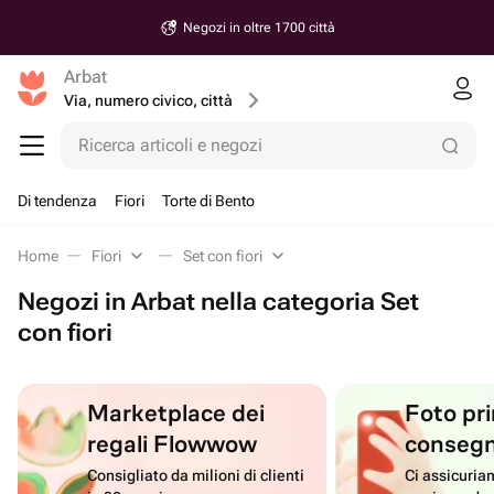
Negozi in oltre 1700 città
Arbat
Via, numero civico, città
Ricerca articoli e negozi
Di tendenza
Fiori
Torte di Bento
Home
Fiori
Set con fiori
Negozi in Arbat nella categoria Set
con fiori
Marketplace dei
Foto pri
regali Flowwow
conseg
Consigliato da milioni di clienti
Ci assicuriam