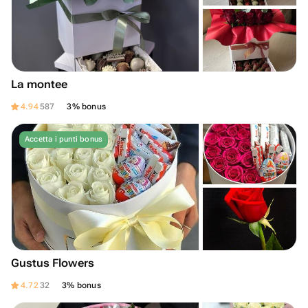
La montee
4.94
587
3% bonus
Accetta i punti bonus
Gustus Flowers
4.72
32
3% bonus