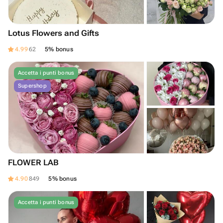
Lotus Flowers and Gifts
4.99
62
5% bonus
Accetta i punti bonus
Supershop
FLOWER LAB
4.90
849
5% bonus
Accetta i punti bonus