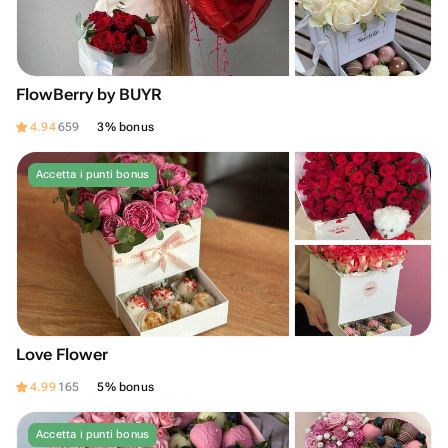
FlowBerry by BUYR
4.94
659
3% bonus
Accetta i punti bonus
Love Flower
4.99
165
5% bonus
Accetta i punti bonus