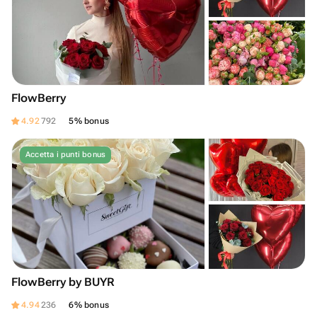
FlowBerry
4.92
792
5% bonus
Accetta i punti bonus
FlowBerry by BUYR
4.94
236
6% bonus