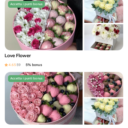
Accetta i punti bonus
Love Flower
4.65
59
5% bonus
Accetta i punti bonus