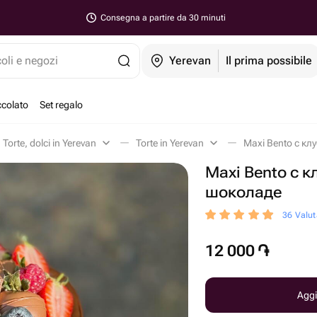
Consegna a partire da 30 minuti
coli e negozi
Yerevan
Il prima possibile
ccolato
Set regalo
Torte, dolci in Yerevan
Torte in Yerevan
Maxi Bento с кл
Maxi Bento с к
шоколаде
36 Valuta
12 000
֏
Aggi