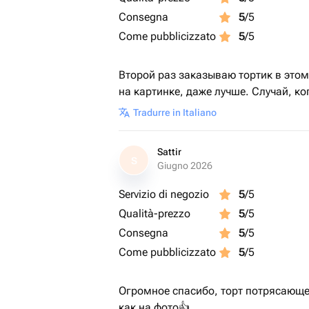
Consegna
5
/5
Come pubblicizzato
5
/5
Второй раз заказываю тортик в этом
на картинке, даже лучше. Случай, ко
Tradurre in Italiano
Sattir
S
Giugno 2026
Servizio di negozio
5
/5
Qualità-prezzo
5
/5
Consegna
5
/5
Come pubblicizzato
5
/5
Огромное спасибо, торт потрясающе 
как на фото👍