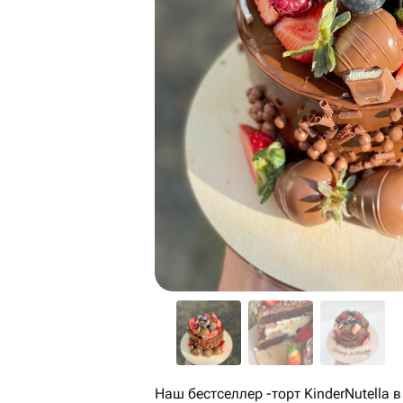
Наш бестселлер -торт KinderNutella