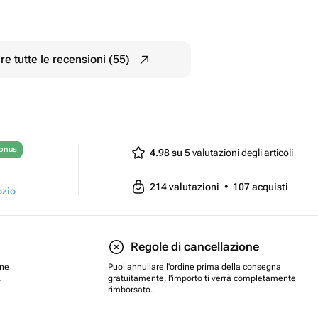
e tutte le recensioni (55)
bonus
4.98 su 5
valutazioni degli articoli
214
valutazioni
•
107
acquisti
ozio
Regole di cancellazione
one
Puoi annullare l'ordine prima della consegna
.
gratuitamente, l'importo ti verrà completamente
rimborsato.