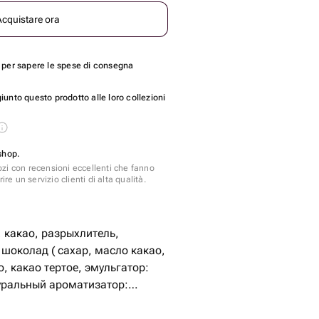
Acquistare ora
per sapere le spese di consegna
unto questo prodotto alle loro collezioni
shop.
zi con recensioni eccellenti che fanno
ire un servizio clienti di alta qualità.
, какао, разрыхлитель,
 шоколад ( сахар, масло какао,
, какао тертое, эмульгатор:
уральный ароматизатор:
 сгущенное молоко, Нутелла,