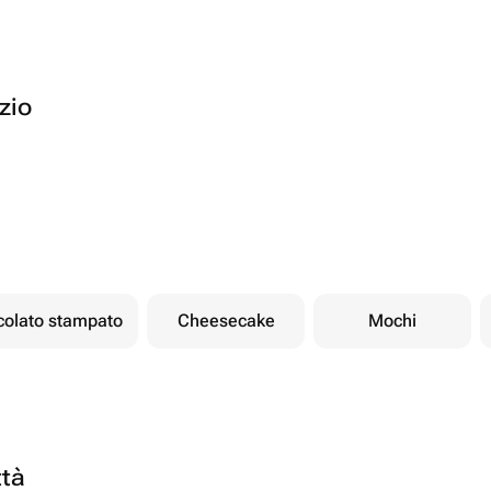
ozio
ccolato stampato
Cheesecake
Mochi
ttà