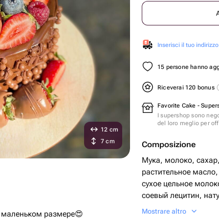
Inserisci il tuo indirizzo
15 persone hanno aggi
Riceverai 120 bonus
Favorite Cake - Super
I supershop sono nego
del loro meglio per offr
12 cm
7 cm
Composizione
Мука, молоко, сахар
растительное масло,
сухое цельное молоко
cоевый лецитин, нат
ваниль )сливки 33%,
Mostrare altro
 в маленьком размере😍
творожный сыр