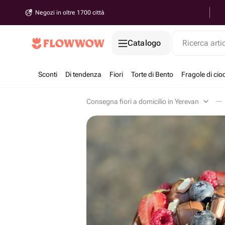
Negozi in oltre 1700 città
Catalogo
Ricerca arti
Sconti
Di tendenza
Fiori
Torte di Bento
Fragole di cio
Consegna fiori a domicilio in Yerevan