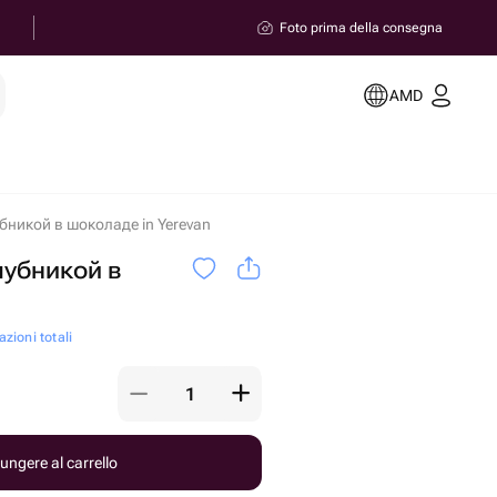
Foto prima della consegna
AMD
убникой в шоколаде in Yerevan
лубникой в
zioni totali
ungere al carrello