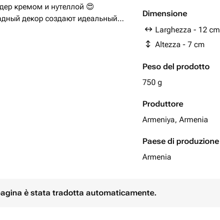
ер кремом и нутеллой 😍
Dimensione
адный декор создают идеальный
Larghezza - 12 cm
Altezza - 7 cm
Peso del prodotto
750 g
Produttore
Armeniya, Armenia
Paese di produzione
Armenia
 pagina è stata tradotta automaticamente.