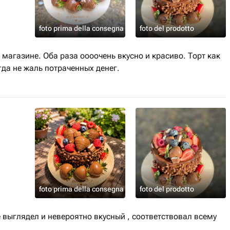
foto prima della consegna
foto del prodotto
 магазине. Оба раза оооочень вкусно и красиво. Торт как
гда не жаль потраченных денег.
foto prima della consegna
foto del prodotto
выглядел и невероятно вкусный , соответствовал всему