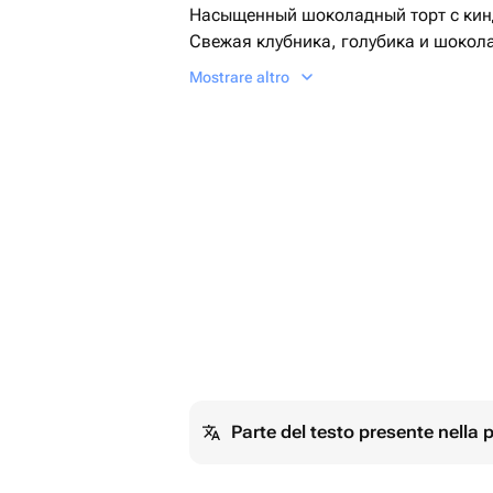
Насыщенный шоколадный торт с кинд
Свежая клубника, голубика и шокол
баланс вкуса и нежности🤤🤤
Mostrare altro
Parte del testo presente nella