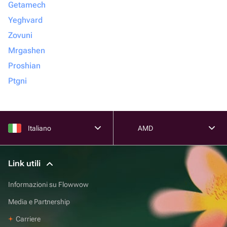
Getamech
Yeghvard
Zovuni
Mrgashen
Proshian
Ptgni
Italiano
AMD
Link utili
Informazioni su Flowwow
Media e Partnership
Carriere