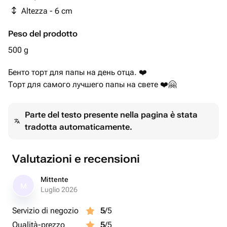
Altezza - 6 cm
Peso del prodotto
500 g
Бенто торт для папы на день отца. ❤️
Торт для самого лучшего папы на свете ❤️🤗￼
Parte del testo presente nella pagina è stata
tradotta automaticamente.
Valutazioni e recensioni
Mittente
M
Luglio 2026
Servizio di negozio
5
/5
Qualità-prezzo
5
/5