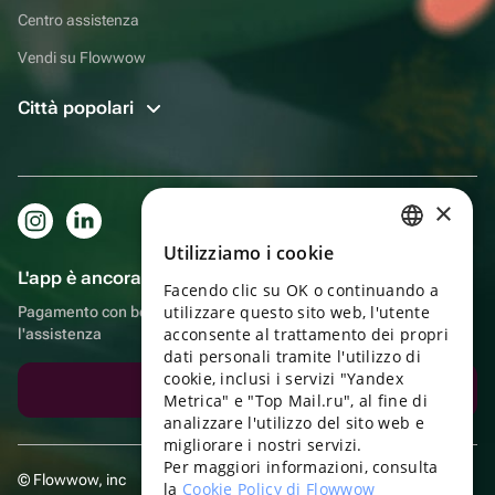
Centro assistenza
Vendi su Flowwow
Città popolari
×
Utilizziamo i cookie
RUSSIAN
L'app è ancora più comoda!
Facendo clic su OK o continuando a
ENGLISH
utilizzare questo sito web, l'utente
Pagamento con bonus, autoconsegna, comoda chat con
UKRAINIAN
acconsente al trattamento dei propri
l'assistenza
dati personali tramite l'utilizzo di
PORTUGUESE
cookie, inclusi i servizi "Yandex
Scarica l'app
Metrica" e "Top Mail.ru", al fine di
SPANISH
analizzare l'utilizzo del sito web e
migliorare i nostri servizi.
HUNGARIAN
Per maggiori informazioni, consulta
© Flowwow, inc
ITALIAN
la
Cookie Policy di Flowwow