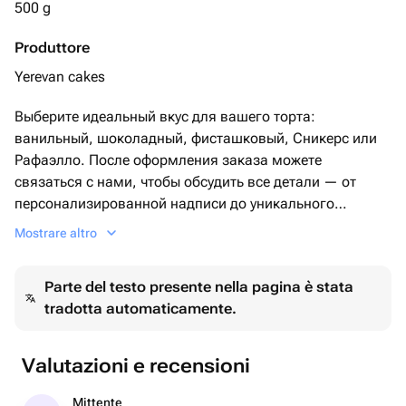
500 g
Produttore
Yerevan cakes
Выберите идеальный вкус для вашего торта:
ванильный, шоколадный, фисташковый, Сникерс или
Рафаэлло. После оформления заказа можете
связаться с нами, чтобы обсудить все детали — от
персонализированной надписи до уникального
дизайна Бенто-торта. Этот торт идеально подойдет для
Mostrare altro
любых торжеств: день рождения, свадьба, юбилей или
корпоратив. В Yerevan Cakes мы создадим уникальный
Parte del testo presente nella pagina è stata
десерт, который будет соответствовать всем вашим
tradotta automaticamente.
пожеланиям и сделает ваш праздник незабываемым!
Valutazioni e recensioni
Mittente