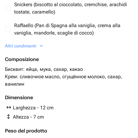
Snickers (biscotto al cioccolato, cremchise, arachidi
tostate, caramello)
Raffaello (Pan di Spagna alla vaniglia, crema alla
vaniglia, mandorle, scaglie di cocco)
Altri condimenti
Красный бархат (бисквит, кремчиз, сливки)
Composizione
Лимонная (нежные бисквитные коржи
пропитанные лимонным сиропом и лимонным
Бисквит: яйца, мука, сахар, какао
кремом)
Крем: сливочное масло, сгущённое молоко, сахар,
ванилин
Ваша начинка (обговаривается)
Dimensione
Larghezza - 12 cm
Altezza - 7 cm
Peso del prodotto