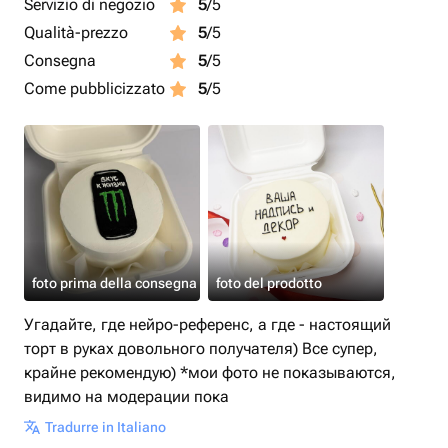
Servizio di negozio
5
/5
Qualità-prezzo
5
/5
Consegna
5
/5
Come pubblicizzato
5
/5
foto prima della consegna
foto del prodotto
Угадайте, где нейро-референс, а где - настоящий
торт в руках довольного получателя) Все супер,
крайне рекомендую) *мои фото не показываются,
видимо на модерации пока
Tradurre in Italiano