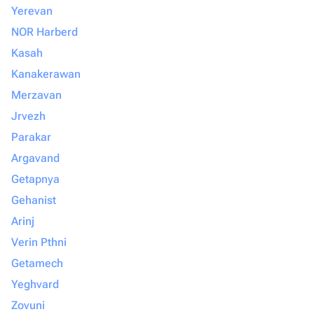
Yerevan
NOR Harberd
Kasah
Kanakerawan
Merzavan
Jrvezh
Parakar
Argavand
Getapnya
Gehanist
Arinj
Verin Pthni
Getamech
Yeghvard
Zovuni