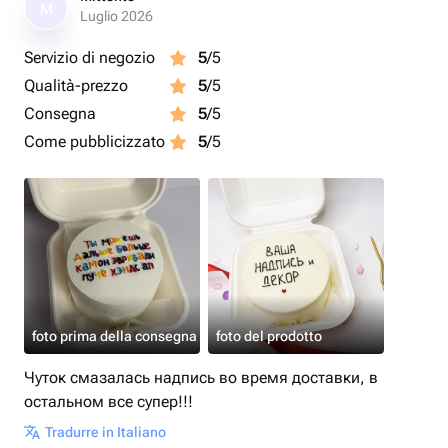
M
Luglio 2026
Servizio di negozio
5
/5
Qualità-prezzo
5
/5
Consegna
5
/5
Come pubblicizzato
5
/5
foto prima della consegna
foto del prodotto
Чуток смазалась надпись во время доставки, в
остальном все супер!!!
Tradurre in Italiano