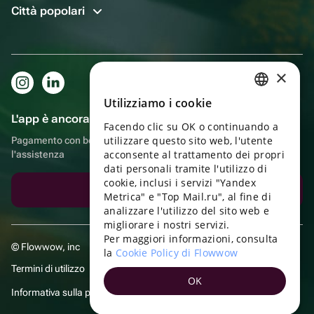
Città popolari
×
Utilizziamo i cookie
RUSSIAN
L'app è ancora più comoda!
Facendo clic su OK o continuando a
ENGLISH
utilizzare questo sito web, l'utente
Pagamento con bonus, autoconsegna, comoda chat con
UKRAINIAN
acconsente al trattamento dei propri
l'assistenza
dati personali tramite l'utilizzo di
PORTUGUESE
cookie, inclusi i servizi "Yandex
Scarica l'app
Metrica" e "Top Mail.ru", al fine di
SPANISH
analizzare l'utilizzo del sito web e
migliorare i nostri servizi.
HUNGARIAN
Per maggiori informazioni, consulta
© Flowwow, inc
ITALIAN
la
Cookie Policy di Flowwow
Termini di utilizzo
FRENCH
OK
Informativa sulla privacy
TURKISH