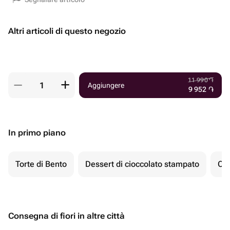
Altri articoli di questo negozio
11 990
֏
Aggiungere
9 952
֏
In primo piano
Torte di Bento
Dessert di cioccolato stampato
Ch
Consegna di fiori in altre città