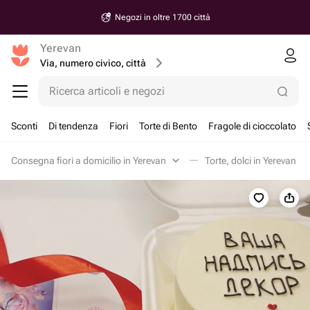
Negozi in oltre 1700 città
Yerevan
Via, numero civico, città
Ricerca articoli e negozi
Sconti
Di tendenza
Fiori
Torte di Bento
Fragole di cioccolato
Consegna fiori a domicilio in Yerevan
Torte, dolci in Yerevan