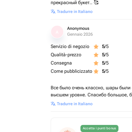
прекрасный букет.. 🥰
Tradurre in Italiano
Anonymous
A
Gennaio 2026
Servizio di negozio
5
/5
Qualità-prezzo
5
/5
Consegna
5
/5
Come pubblicizzato
5
/5
Все было очень классно, шары были 
высшем уровне. Спасибо большое, б
Tradurre in Italiano
Accetta i punti bonus