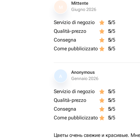
Mittente
M
Giugno 2026
Servizio di negozio
5
/5
Qualità-prezzo
5
/5
Consegna
5
/5
Come pubblicizzato
5
/5
Anonymous
A
Gennaio 2026
Servizio di negozio
5
/5
Qualità-prezzo
5
/5
Consegna
5
/5
Come pubblicizzato
5
/5
Цветы очень свежие и красивые. Мне