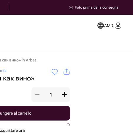
Foto prima della consegna
AMD
 как вино» in Arbat
n fa
ы как вино»
ungere al carrello
Acquistare ora