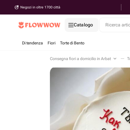
Negozi in oltre 1700 città
Catalogo
Ricerca arti
Di tendenza
Fiori
Torte di Bento
Consegna fiori a domicilio in Arbat
T