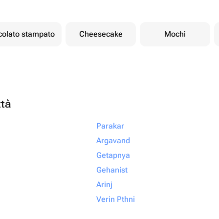
ccolato stampato
Cheesecake
Mochi
ttà
Parakar
Argavand
Getapnya
Gehanist
Arinj
Verin Pthni