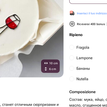
Inserisci il tuo indirizzo
Riceverai 400 bonus
Ripieno
Fragola
Lampone
10 cm
Бананы
6 cm
Nutella
Composizione
Состав: мука, яйцо, 
ю, станет отличным сюрпризами и
масло, сгущенное мо