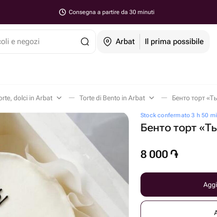
Consegna a partire da 30 minuti
coli e negozi
Arbat
Il prima possibile
orte, dolci in Arbat
Torte di Bento in Arbat
Бенто торт «Ты
Stock confermato 3 h 50 mi
Бенто торт «Т
8 000
֏
Aggi