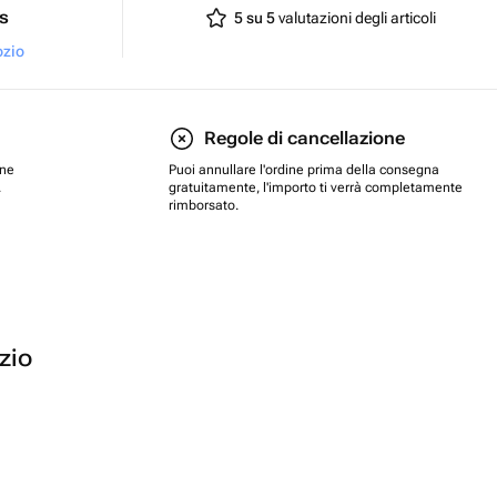
ts
5 su 5
valutazioni degli articoli
ozio
Regole di cancellazione
one
Puoi annullare l'ordine prima della consegna
.
gratuitamente, l'importo ti verrà completamente
rimborsato.
ozio