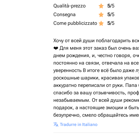
Qualità-prezzo
5
/5
Consegna
5
/5
Come pubblicizzato
5
/5
Хочу от всей души поблагодарить вс
❤️ Для меня этот заказ был очень в
днем рождения, и, честно говоря, о
постоянно на связи, отвечала на вс
уверенность В итоге всё было даже л
роскошные шарики, красивая упаков
аккуратно переписали от руки. Папа
спасибо за вашу отзывчивость, про
незабываемым. От всей души рекоме
подарок, а настоящие эмоции и быть
безупречно, смело обращайтесь имен
Tradurre in Italiano