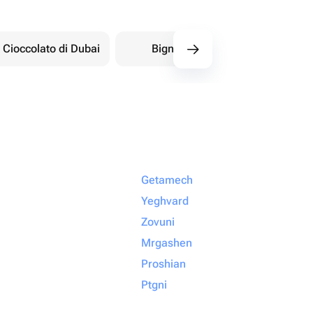
Cioccolato di Dubai
Bignè
Dolci orientali
Getamech
Yeghvard
Zovuni
Mrgashen
Proshian
Ptgni