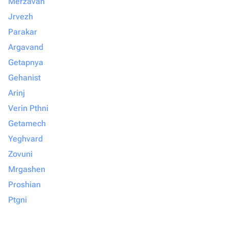
Merzavan
Jrvezh
Parakar
Argavand
Getapnya
Gehanist
Arinj
Verin Pthni
Getamech
Yeghvard
Zovuni
Mrgashen
Proshian
Ptgni