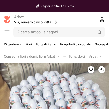
Negozi in oltre 1700 città
Arbat
Via, numero civico, città
Ricerca articoli e negozi
Di tendenza
Fiori
Torte di Bento
Fragole di cioccolato
Set regal
Consegna fiori a domicilio in Arbat
Torte, dolci in Arbat