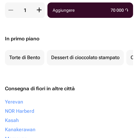
Aggiungere
70 000
֏
In primo piano
Torte di Bento
Dessert di cioccolato stampato
Ch
Consegna di fiori in altre città
Yerevan
NOR Harberd
Kasah
Kanakerawan