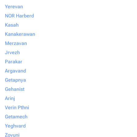
Yerevan
NOR Harberd
Kasah
Kanakerawan
Merzavan
Jrvezh
Parakar
Argavand
Getapnya
Gehanist
Arinj
Verin Pthni
Getamech
Yeghvard
Zovuni