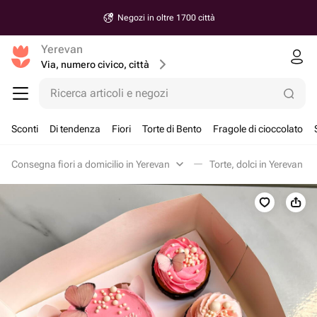
Negozi in oltre 1700 città
Yerevan
Via, numero civico, città
Ricerca articoli e negozi
Sconti
Di tendenza
Fiori
Torte di Bento
Fragole di cioccolato
Consegna fiori a domicilio in Yerevan
Torte, dolci in Yerevan