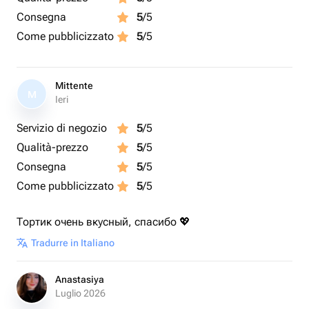
Consegna
5
/5
Come pubblicizzato
5
/5
Mittente
M
Ieri
Servizio di negozio
5
/5
Qualità-prezzo
5
/5
Consegna
5
/5
Come pubblicizzato
5
/5
Тортик очень вкусный, спасибо 💖
Tradurre in Italiano
Anastasiya
Luglio 2026