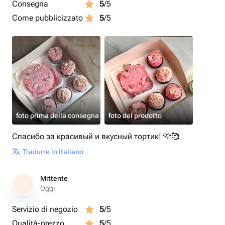
Consegna
5
/5
Come pubblicizzato
5
/5
foto prima della consegna
foto del prodotto
Спасибо за красивый и вкусный тортик! 🩷🥰
Tradurre in Italiano
Mittente
M
Oggi
Servizio di negozio
5
/5
Qualità-prezzo
5
/5