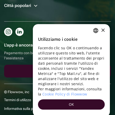
Città popolari
×
Utilizziamo i cookie
RUSSIAN
L'app è ancora più comoda!
Facendo clic su OK o continuando a
ENGLISH
utilizzare questo sito web, l'utente
Pagamento con bonus, autoconsegna, comoda chat con
UKRAINIAN
acconsente al trattamento dei propri
l'assistenza
dati personali tramite l'utilizzo di
PORTUGUESE
cookie, inclusi i servizi "Yandex
Scarica l'app
Metrica" e "Top Mail.ru", al fine di
SPANISH
analizzare l'utilizzo del sito web e
migliorare i nostri servizi.
HUNGARIAN
Per maggiori informazioni, consulta
© Flowwow, inc
ITALIAN
la
Cookie Policy di Flowwow
Termini di utilizzo
FRENCH
OK
Informativa sulla privacy
TURKISH