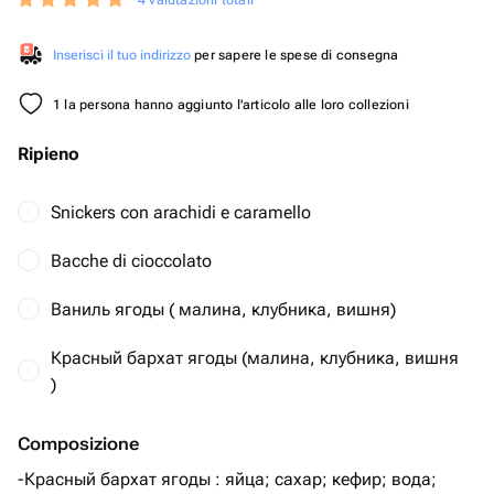
4 valutazioni totali
Inserisci il tuo indirizzo
per sapere le spese di consegna
1 la persona hanno aggiunto l'articolo alle loro collezioni
Ripieno
Snickers con arachidi e caramello
Bacche di cioccolato
Ваниль ягоды ( малина, клубника, вишня)
Красный бархат ягоды (малина, клубника, вишня
)
Composizione
-Красный бархат ягоды : яйца; сахар; кефир; вода;