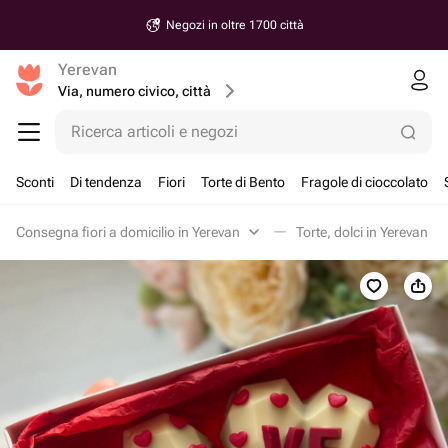
Negozi in oltre 1700 città
Yerevan
Via, numero civico, città
Ricerca articoli e negozi
Sconti
Di tendenza
Fiori
Torte di Bento
Fragole di cioccolato
Consegna fiori a domicilio in Yerevan
Torte, dolci in Yerevan