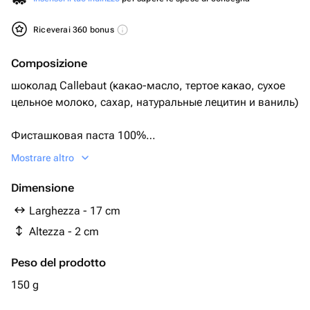
Riceverai 360 bonus
Composizione
шоколад Callebaut (какао-масло, тертое какао, сухое
цельное молоко, сахар, натуральные лецитин и ваниль)
Фисташковая паста 100%
Mostrare altro
Тесто катаифи
Dimensione
Сублимированная малина
Larghezza - 17 cm
Altezza - 2 cm
Коробка
Peso del prodotto
Атласная лента
150 g