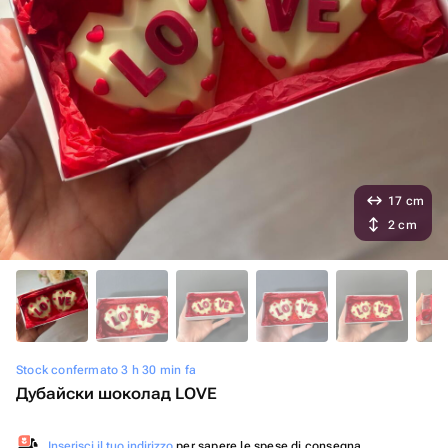
17 cm
2 cm
Stock confermato 3 h 30 min fa
Дубайски шоколад LOVE
Inserisci il tuo indirizzo
per sapere le spese di consegna