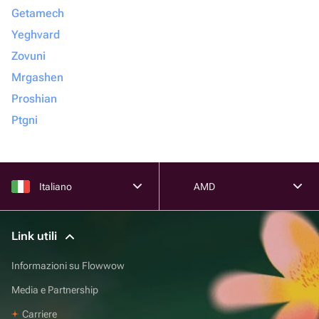
Getamech
Yeghvard
Zovuni
Mrgashen
Proshian
Ptgni
Italiano
AMD
Link utili
Informazioni su Flowwow
Media e Partnership
Carriere