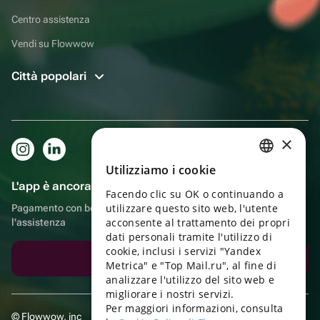
Centro assistenza
Vendi su Flowwow
Città popolari
×
Utilizziamo i cookie
RUSSIAN
L'app è ancora più comoda!
Facendo clic su OK o continuando a
ENGLISH
utilizzare questo sito web, l'utente
Pagamento con bonus, autoconsegna, comoda chat con
UKRAINIAN
acconsente al trattamento dei propri
l'assistenza
dati personali tramite l'utilizzo di
PORTUGUESE
cookie, inclusi i servizi "Yandex
Scarica l'app
Metrica" e "Top Mail.ru", al fine di
SPANISH
analizzare l'utilizzo del sito web e
migliorare i nostri servizi.
HUNGARIAN
Per maggiori informazioni, consulta
© Flowwow, inc
ITALIAN