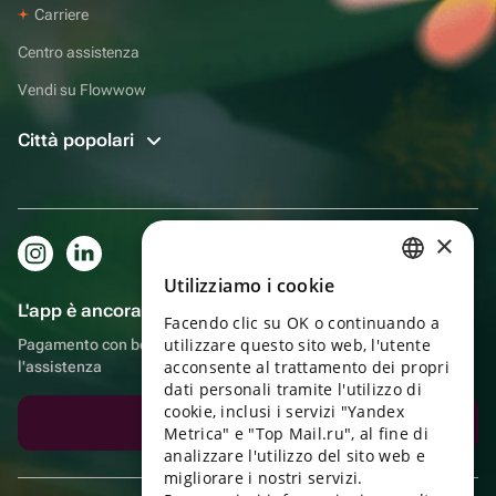
Carriere
Centro assistenza
Vendi su Flowwow
Città popolari
×
Utilizziamo i cookie
RUSSIAN
L'app è ancora più comoda!
Facendo clic su OK o continuando a
ENGLISH
utilizzare questo sito web, l'utente
Pagamento con bonus, autoconsegna, comoda chat con
UKRAINIAN
acconsente al trattamento dei propri
l'assistenza
dati personali tramite l'utilizzo di
PORTUGUESE
cookie, inclusi i servizi "Yandex
Scarica l'app
Metrica" e "Top Mail.ru", al fine di
SPANISH
analizzare l'utilizzo del sito web e
migliorare i nostri servizi.
HUNGARIAN