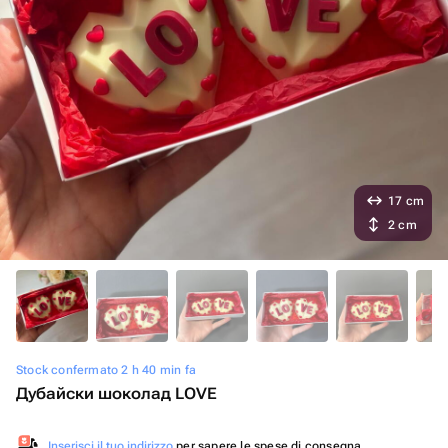
17 cm
2 cm
Stock confermato 2 h 40 min fa
Дубайски шоколад LOVE
Inserisci il tuo indirizzo
per sapere le spese di consegna