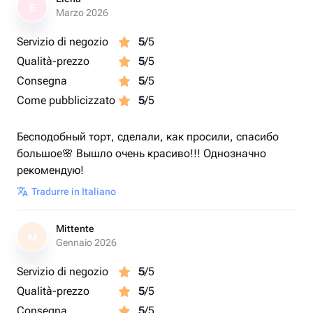
E
Marzo 2026
Servizio di negozio
5
/5
Qualità-prezzo
5
/5
Consegna
5
/5
Come pubblicizzato
5
/5
Бесподобный торт, сделали, как просили, спасибо
большое🌸 Вышло очень красиво!!! Однозначно
рекомендую!
Tradurre in Italiano
Mittente
M
Gennaio 2026
Servizio di negozio
5
/5
Qualità-prezzo
5
/5
Consegna
5
/5