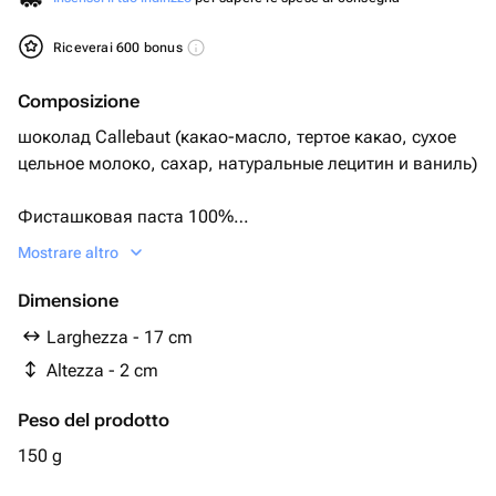
Riceverai 600 bonus
Composizione
шоколад Callebaut (какао-масло, тертое какао, сухое
цельное молоко, сахар, натуральные лецитин и ваниль)
Фисташковая паста 100%
Mostrare altro
Тесто катаифи
Dimensione
Сублимированная малина
Larghezza - 17 cm
Altezza - 2 cm
Коробка
Peso del prodotto
Атласная лента
150 g