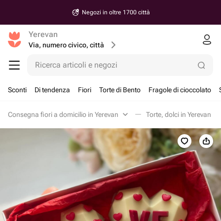
Negozi in oltre 1700 città
Yerevan
Via, numero civico, città
Ricerca articoli e negozi
Sconti
Di tendenza
Fiori
Torte di Bento
Fragole di cioccolato
Consegna fiori a domicilio in Yerevan
Torte, dolci in Yerevan