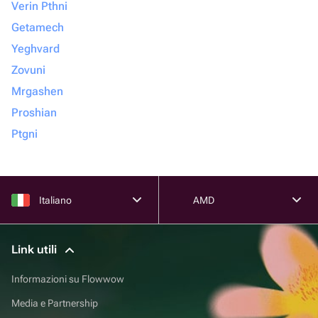
Verin Pthni
Getamech
Yeghvard
Zovuni
Mrgashen
Proshian
Ptgni
Italiano
AMD
Link utili
Informazioni su Flowwow
Media e Partnership