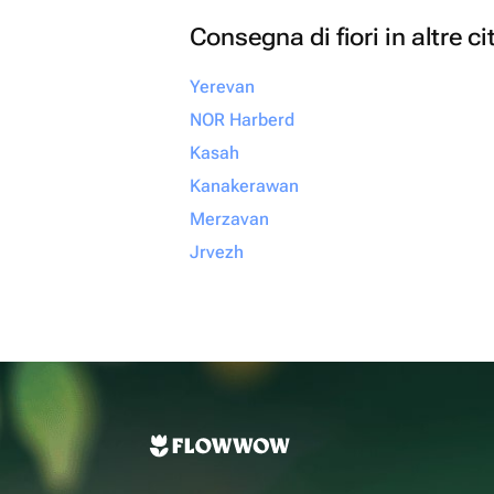
Consegna di fiori in altre ci
Yerevan
NOR Harberd
Kasah
Kanakerawan
Merzavan
Jrvezh