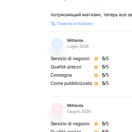
потрясающий магазин, теперь все за
Tradurre in Italiano
Mittente
M
Luglio 2026
Servizio di negozio
5
/5
Qualità-prezzo
5
/5
Consegna
5
/5
Come pubblicizzato
5
/5
Mittente
M
Giugno 2026
Servizio di negozio
5
/5
Qualità-prezzo
5
/5