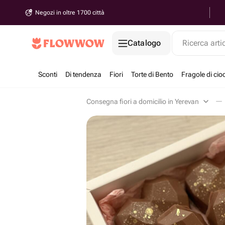
Negozi in oltre 1700 città
Catalogo
Ricerca arti
Sconti
Di tendenza
Fiori
Torte di Bento
Fragole di cio
Consegna fiori a domicilio in Yerevan