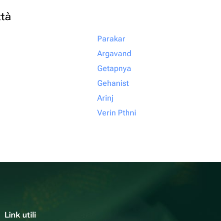
ttà
Parakar
Argavand
Getapnya
Gehanist
Arinj
Verin Pthni
Link utili