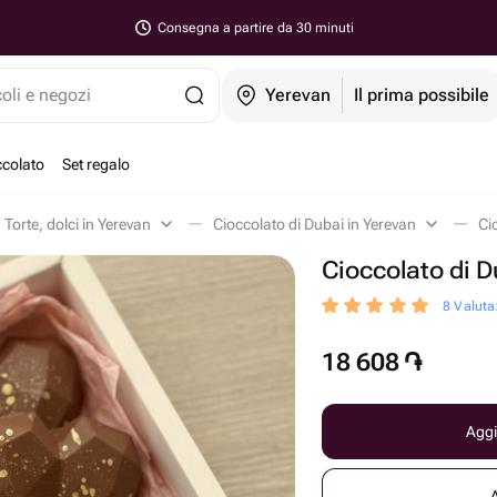
Consegna a partire da 30 minuti
coli e negozi
Yerevan
Il prima possibile
ccolato
Set regalo
Torte, dolci in Yerevan
Cioccolato di Dubai in Yerevan
Ci
Cioccolato di 
8 Valutaz
18 608
֏
Aggi