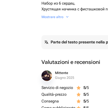
Набор из 6 сердец.
Хрустящая начинка с фисташковой 
шоколад.
Mostrare altro
Parte del testo presente nella
Valutazioni e recensioni
Mittente
Giugno 2025
Servizio di negozio
5
/5
Qualità-prezzo
5
/5
Consegna
5
/5
Come pubblicizzato
5
/5