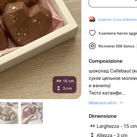
Inserisci il tuo indirizzo
3 persone hanno aggiu
Riceverai 558 bonus
Composizione
шоколад Callebaut (к
сухое цельное молок
15 cm
и ваниль)
3 cm
Тесто катаифи
Фисташковая паста
Mostrare altro
Тахини
Коробка
Dimensione
Атласная лента
Larghezza - 15 cm
.
Altezza - 3 cm