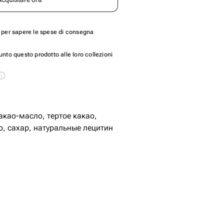
per sapere le spese di consegna
nto questo prodotto alle loro collezioni
акао-масло, тертое какао,
о, сахар, натуральные лецитин