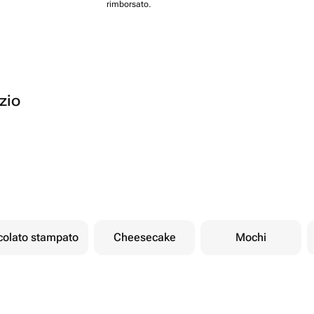
rimborsato.
ozio
ccolato stampato
Cheesecake
Mochi