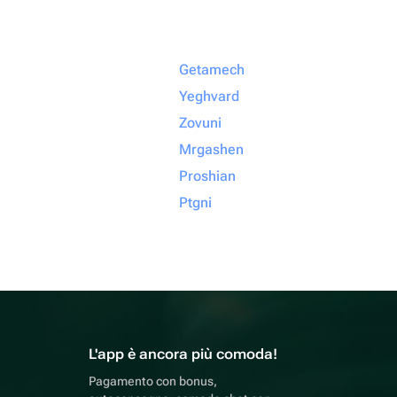
Getamech
Yeghvard
Zovuni
Mrgashen
Proshian
Ptgni
L'app è ancora più comoda!
Pagamento con bonus,