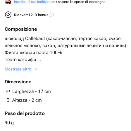
Inserisci il tuo indirizzo
per sapere le spese di consegna
Riceverai 210 bonus
Composizione
шоколад Callebaut (какао-масло, тертое какао, сухое
цельное молоко, сахар, натуральные лецитин и ваниль)
Фисташковая паста 100%
Тесто катаифи
Тахини
Mostrare altro
Сублимированная малина
Коробка
Dimensione
Атласная лента
Larghezza - 17 cm
Altezza - 2 cm
Peso del prodotto
90 g