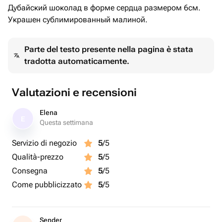
Дубайский шоколад в форме сердца размером 6см.
Украшен сублимированный малиной.
Parte del testo presente nella pagina è stata
tradotta automaticamente.
Valutazioni e recensioni
Elena
E
Questa settimana
Servizio di negozio
5
/5
Qualità-prezzo
5
/5
Consegna
5
/5
Come pubblicizzato
5
/5
Sender