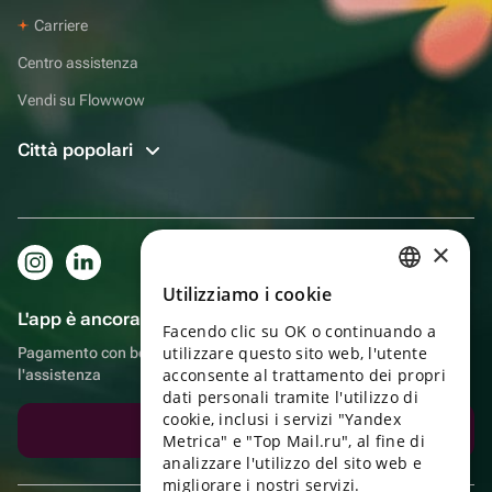
Carriere
Centro assistenza
Vendi su Flowwow
Città popolari
×
Utilizziamo i cookie
RUSSIAN
L'app è ancora più comoda!
Facendo clic su OK o continuando a
ENGLISH
utilizzare questo sito web, l'utente
Pagamento con bonus, autoconsegna, comoda chat con
UKRAINIAN
acconsente al trattamento dei propri
l'assistenza
dati personali tramite l'utilizzo di
PORTUGUESE
cookie, inclusi i servizi "Yandex
Scarica l'app
Metrica" e "Top Mail.ru", al fine di
SPANISH
analizzare l'utilizzo del sito web e
migliorare i nostri servizi.
HUNGARIAN