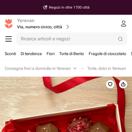
Negozi in oltre 1700 città
Yerevan
Via, numero civico, città
Ricerca articoli e negozi
Sconti
Di tendenza
Fiori
Torte di Bento
Fragole di cioccolato
Consegna fiori a domicilio in Yerevan
Torte, dolci in Yerevan