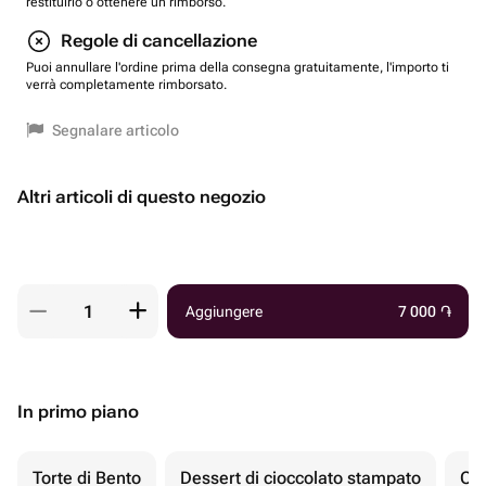
restituirlo o ottenere un rimborso.
Regole di cancellazione
Puoi annullare l'ordine prima della consegna gratuitamente, l'importo ti
verrà completamente rimborsato.
Segnalare articolo
Altri articoli di questo negozio
Aggiungere
7 000
֏
In primo piano
Torte di Bento
Dessert di cioccolato stampato
Ch