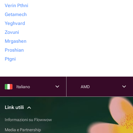
Verin Pthni
Getamech
Yeghvard
Zovuni
Mrgashen
Proshian
Ptgni
Italiano
AMD
Link utili
Informazioni su Flowwow
Media e Partnership