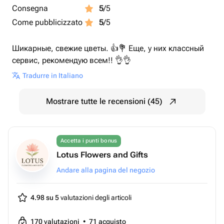
Consegna
5
/5
Come pubblicizzato
5
/5
Шикарные, свежие цветы. 👍💐 Еще, у них классный
сервис, рекомендую всем!! 👌👌
Tradurre in Italiano
Mostrare tutte le recensioni (45)
Accetta i punti bonus
Lotus Flowers and Gifts
Andare alla pagina del negozio
4.98 su 5
valutazioni degli articoli
170
valutazioni
•
71
acquisto