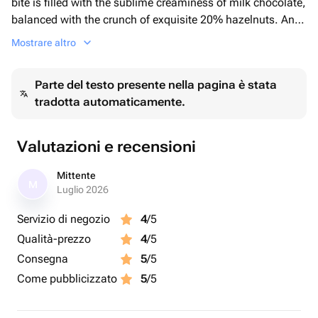
bite is filled with the sublime creaminess of milk chocolate,
balanced with the crunch of exquisite 20% hazelnuts. An
irresistible confectionery masterpiece that promises to
Mostrare altro
captivate your senses, one bite at a time.
Parte del testo presente nella pagina è stata
tradotta automaticamente.
Valutazioni e recensioni
Mittente
M
Luglio 2026
Servizio di negozio
4
/5
Qualità-prezzo
4
/5
Consegna
5
/5
Come pubblicizzato
5
/5