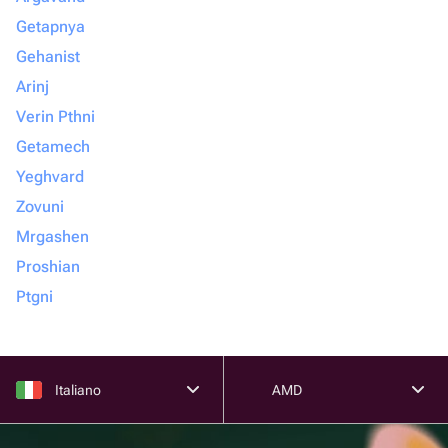
Getapnya
Gehanist
Arinj
Verin Pthni
Getamech
Yeghvard
Zovuni
Mrgashen
Proshian
Ptgni
Italiano
AMD