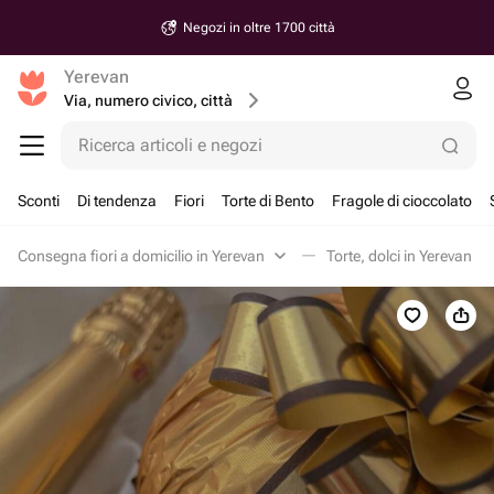
Negozi in oltre 1700 città
Yerevan
Via, numero civico, città
Ricerca articoli e negozi
Sconti
Di tendenza
Fiori
Torte di Bento
Fragole di cioccolato
Consegna fiori a domicilio in Yerevan
Torte, dolci in Yerevan