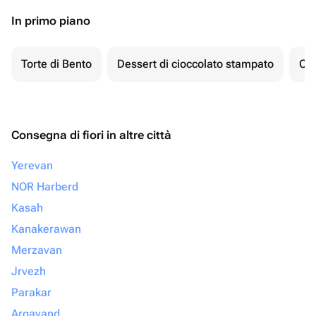
In primo piano
Torte di Bento
Dessert di cioccolato stampato
Ch
Consegna di fiori in altre città
Yerevan
NOR Harberd
Kasah
Kanakerawan
Merzavan
Jrvezh
Parakar
Argavand