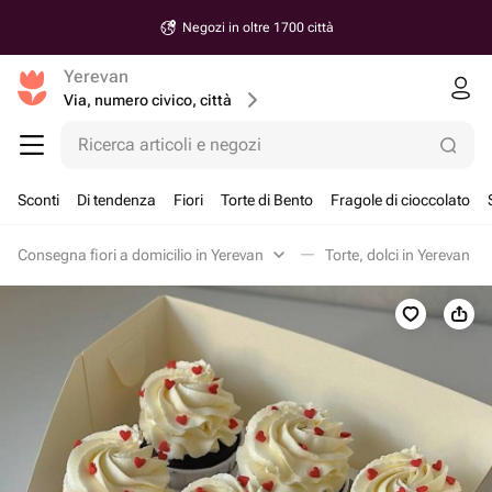
Negozi in oltre 1700 città
Yerevan
Via, numero civico, città
Ricerca articoli e negozi
Sconti
Di tendenza
Fiori
Torte di Bento
Fragole di cioccolato
Consegna fiori a domicilio in Yerevan
Torte, dolci in Yerevan