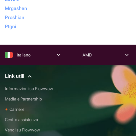
Mrgashen
Proshian
Ptgni
Italiano
AMD
Link utili
Informazioni su Flowwow
Media e Partnership
Carriere
Centro assistenza
Vendi su Flowwow