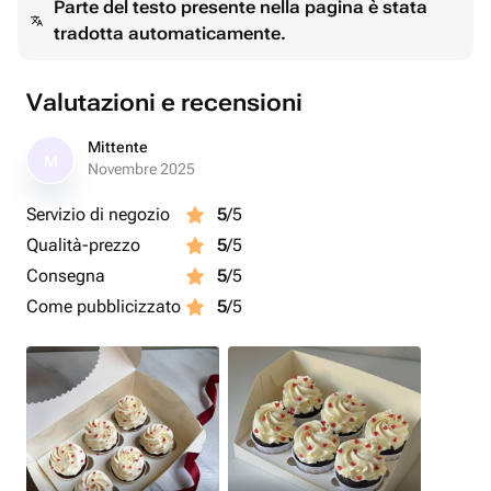
Parte del testo presente nella pagina è stata
мягким и сочным. Ягоды придают капкейкам нежный
tradotta automaticamente.
фруктовый акцент, а арахис добавляет приятное
хрустящее настроение. Эти капкейки - истинное
наслаждение для каждого сладкоежки!
Valutazioni e recensioni
К набору можно добавить открытку (в доп товарах
Mittente
M
огромный выбор) и мы ее с радостью подпишем🤍
Novembre 2025
Servizio di negozio
5
/5
Qualità-prezzo
5
/5
Consegna
5
/5
Come pubblicizzato
5
/5