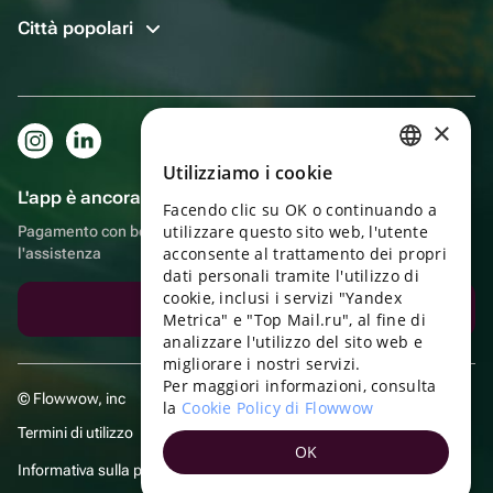
Città popolari
×
Utilizziamo i cookie
RUSSIAN
L'app è ancora più comoda!
Facendo clic su OK o continuando a
ENGLISH
utilizzare questo sito web, l'utente
Pagamento con bonus, autoconsegna, comoda chat con
UKRAINIAN
acconsente al trattamento dei propri
l'assistenza
dati personali tramite l'utilizzo di
PORTUGUESE
cookie, inclusi i servizi "Yandex
Scarica l'app
Metrica" e "Top Mail.ru", al fine di
SPANISH
analizzare l'utilizzo del sito web e
migliorare i nostri servizi.
HUNGARIAN
Per maggiori informazioni, consulta
© Flowwow, inc
ITALIAN
la
Cookie Policy di Flowwow
Termini di utilizzo
FRENCH
OK
Informativa sulla privacy
TURKISH