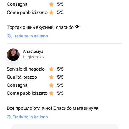
Consegna
5
/5
Come pubblicizzato
5
/5
Тортик очень вкусный, спасибо 💖
Tradurre in Italiano
Anastasiya
Luglio 2026
Servizio di negozio
5
/5
Qualità-prezzo
5
/5
Consegna
5
/5
Come pubblicizzato
5
/5
Все прошло отлично! Спасибо магазину ❤️
Tradurre in Italiano