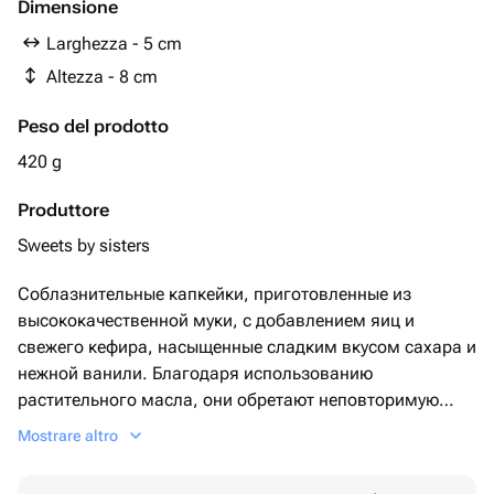
Dimensione
Larghezza - 5 cm
Altezza - 8 cm
Peso del prodotto
420 g
Produttore
Sweets by sisters
Соблазнительные капкейки, приготовленные из
высококачественной муки, с добавлением яиц и
свежего кефира, насыщенные сладким вкусом сахара и
нежной ванили. Благодаря использованию
растительного масла, они обретают неповторимую
текстуру и заметно не теряют свежести. Внутри вы
Mostrare altro
найдете воздушные сливки и тающий крем-чиз,
который делает каждый кусочек непередаваемо