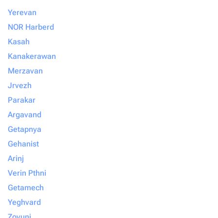
Yerevan
NOR Harberd
Kasah
Kanakerawan
Merzavan
Jrvezh
Parakar
Argavand
Getapnya
Gehanist
Arinj
Verin Pthni
Getamech
Yeghvard
Zovuni