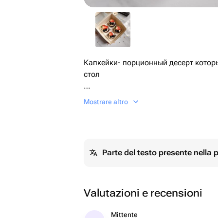
Капкейки- порционный десерт который украсит любой праздни
стол
Набор из капкейков с популярными 
Mostrare altro
точно порадуют Вас и Ваших близких♥️ Этот набор отлично подо
для подарка, и даже как дополнение
К набору можно добавить открытку (в доп товарах огромный выбор) и
Parte del testo presente nella
мы ее с радостью подпишем🤍
Valutazioni e recensioni
Mittente