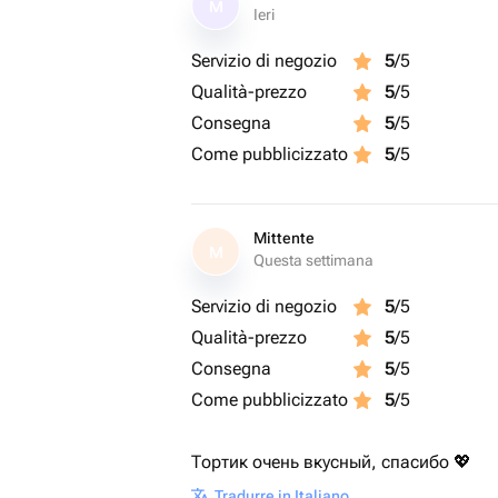
M
Ieri
Servizio di negozio
5
/5
Qualità-prezzo
5
/5
Consegna
5
/5
Come pubblicizzato
5
/5
Mittente
M
Questa settimana
Servizio di negozio
5
/5
Qualità-prezzo
5
/5
Consegna
5
/5
Come pubblicizzato
5
/5
Тортик очень вкусный, спасибо 💖
Tradurre in Italiano