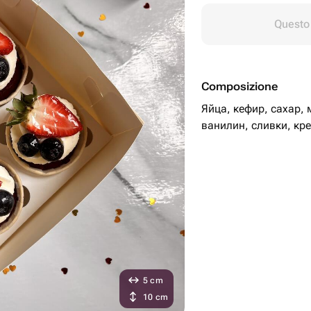
Questo 
Composizione
Яйца, кефир, сахар, 
ванилин, сливки, кре
5 cm
10 cm