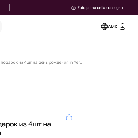
Foto prima della consegna
AMD
Капкейки в подарок из 4шт на день рождения in Yerevan
дарок из 4шт на
я