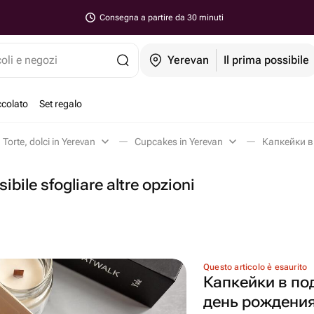
Consegna a partire da 30 minuti
coli e negozi
Yerevan
Il prima possibile
ccolato
Set regalo
Torte, dolci in Yerevan
Cupcakes in Yerevan
ibile sfogliare altre opzioni
Questo articolo è esaurito
Капкейки в по
день рождени