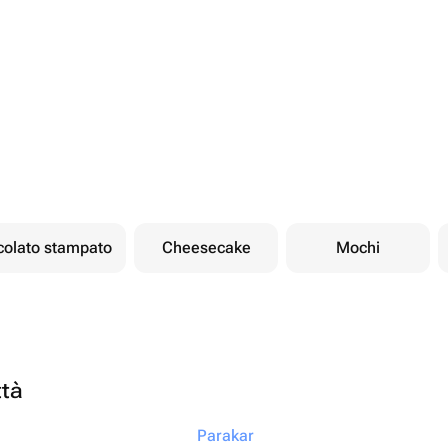
ccolato stampato
Cheesecake
Mochi
ttà
Parakar