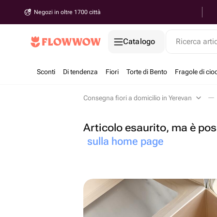
Negozi in oltre 1700 città
Catalogo
Ricerca arti
Sconti
Di tendenza
Fiori
Torte di Bento
Fragole di cio
Consegna fiori a domicilio in Yerevan
Articolo esaurito, ma è poss
sulla home page