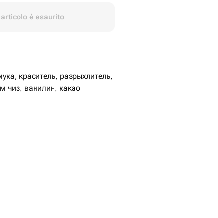
articolo è esaurito
мука, краситель, разрыхлитель,
м чиз, ванилин, какао