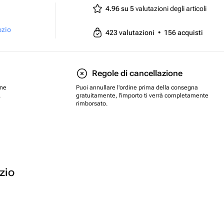
4.96 su 5
valutazioni degli articoli
ozio
423
valutazioni
•
156
acquisti
Regole di cancellazione
one
Puoi annullare l'ordine prima della consegna
.
gratuitamente, l'importo ti verrà completamente
rimborsato.
ozio