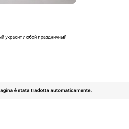
чный
и начинками на выбор, которые
йдет
 к основному подарку🥹
 pagina è stata tradotta automaticamente.