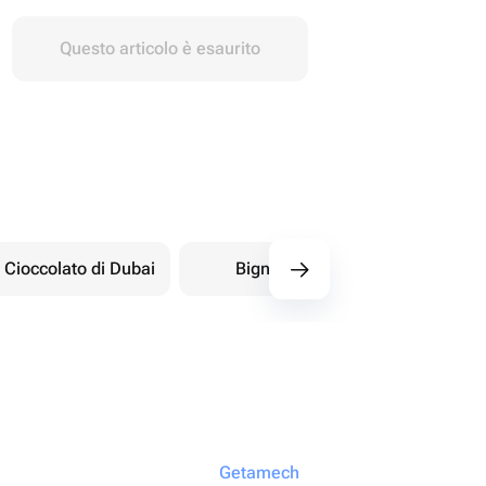
Questo articolo è esaurito
Cioccolato di Dubai
Bignè
Dolci orientali
Getamech