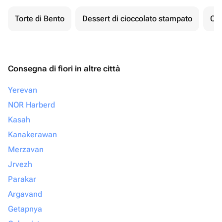
Torte di Bento
Dessert di cioccolato stampato
Ch
Consegna di fiori in altre città
Yerevan
NOR Harberd
Kasah
Kanakerawan
Merzavan
Jrvezh
Parakar
Argavand
Getapnya