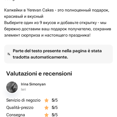
стружка, миндаль; Вишнёвый — аромат вишни,
Капкейки в Yerevan Cakes - это полноценный подарок,
вишнёвый конфитюр. Аллергены: глютен (пшеница),
красивый и вкусный
яйцо, молоко; возможны орехи (арахис, фисташка,
Выберите один из 9 вкусов и добавьте открытку - мы
миндаль), следы сои (шоколад). Хранение: +2…+6 °C до
бережно доставим ваш подарок получателю, сохранив
элемент сюрприза и настоящего праздника!
Parte del testo presente nella pagina è stata
tradotta automaticamente.
Valutazioni e recensioni
Irina Simonyan
Ieri
Servizio di negozio
5
/5
Qualità-prezzo
5
/5
Consegna
5
/5