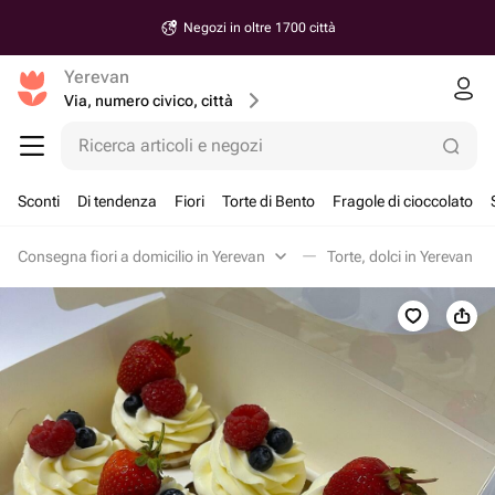
Negozi in oltre 1700 città
Yerevan
Via, numero civico, città
Ricerca articoli e negozi
Sconti
Di tendenza
Fiori
Torte di Bento
Fragole di cioccolato
Consegna fiori a domicilio in Yerevan
Torte, dolci in Yerevan