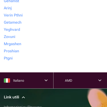
Gehanist
Arinj
Verin Pthni
Getamech
Yeghvard
Zovuni
Mrgashen
Proshian
Ptgni
Italiano
AMD
Link utili
Informazioni su Flowwow