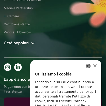
Media e Partnership
Carriere
Centro assistenza
Vendi su Flowwow
Città popolari
×
Utilizziamo i cookie
RUSSIAN
L'app è ancora più comoda!
Facendo clic su OK o continuando a
ENGLISH
utilizzare questo sito web, l'utente
Pagamento con bonus, autoconsegna, comoda chat con
UKRAINIAN
acconsente al trattamento dei propri
l'assistenza
dati personali tramite l'utilizzo di
PORTUGUESE
cookie, inclusi i servizi "Yandex
Scarica l'app
Metrica" e "Top Mail.ru", al fine di