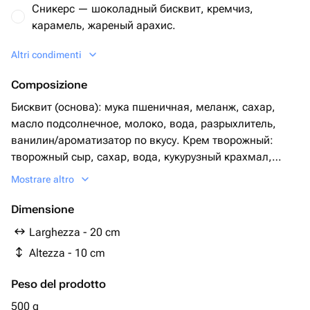
Сникерс — шоколадный бисквит, кремчиз,
карамель, жареный арахис.
Altri condimenti
Рафаэлло — ванильный бисквит, ванильный
крем, миндаль, кокосовая стружка.
Composizione
Красный бархат — какао-бисквит «red velvet»,
Бисквит (основа): мука пшеничная, меланж, сахар,
кремчиз, сливки.
масло подсолнечное, молоко, вода, разрыхлитель,
ванилин/ароматизатор по вкусу. Крем творожный:
Ягодная — ванильный бисквит, кремчиз;
творожный сыр, сахар, вода, кукурузный крахмал,
начинка: ягодный конфитюр (малина/голубика/
пищевой краситель. Вкусы и начинки: Ванильный —
Mostrare altro
клубника).
ваниль, ванилин, ванильный крем; Шоколадный —
какао, шоколадные капли, ганаш; Фисташковый —
Dimensione
Вишневая — ванильный бисквит, кремчиз;
паста и крошка фисташки; Сникерс — какао,
начинка: вишневый конфитюр (или вишня в
Larghezza - 20 cm
карамель, жареный арахис, ганаш; Лимонный — цедра
собственном соку).
Altezza - 10 cm
и сок лимона, лимонный конфитюр/курд; Ягодный —
аромат ягоды, ягодный конфитюр (малина/черника и
Peso del prodotto
др.); Красный бархат — немного какао, регулятор
кислотности, краситель; Рафаэлло — кокосовая
500 g