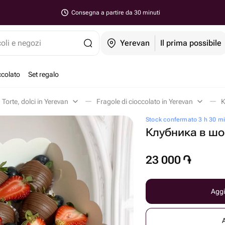
Consegna a partire da 30 minuti
coli e negozi
Yerevan
Il prima possibile
ccolato
Set regalo
Torte, dolci in Yerevan
Fragole di cioccolato in Yerevan
К
Stock confermato 3 h 30 mi
Клубника в ш
23 000
֏
Aggi