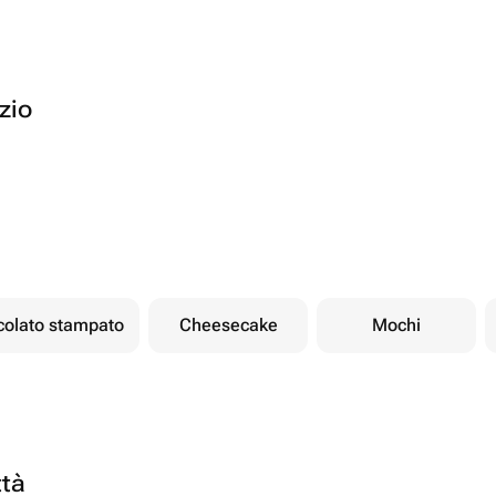
ozio
ccolato stampato
Cheesecake
Mochi
ttà