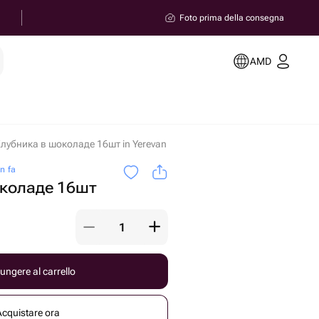
Foto prima della consegna
AMD
лубника в шоколаде 16шт in Yerevan
n fa
околаде 16шт
ungere al carrello
Acquistare ora