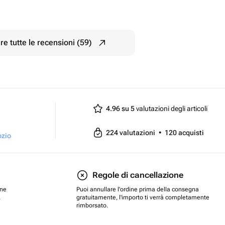
e tutte le recensioni (59)
4.96 su 5
valutazioni degli articoli
224
valutazioni
•
120
acquisti
ozio
Regole di cancellazione
one
Puoi annullare l'ordine prima della consegna
.
gratuitamente, l'importo ti verrà completamente
rimborsato.