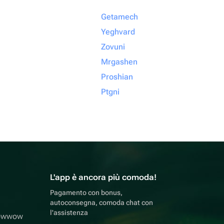
Getamech
Yeghvard
Zovuni
Mrgashen
Proshian
Ptgni
L'app è ancora più comoda!
Pagamento con bonus,
autoconsegna, comoda chat con
l'assistenza
lowwow