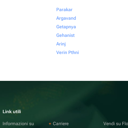
Parakar
Argavand
Getapnya
Gehanist
Arinj
Verin Pthni
Link utili
Informazioni su
Carriere
Vendi su F