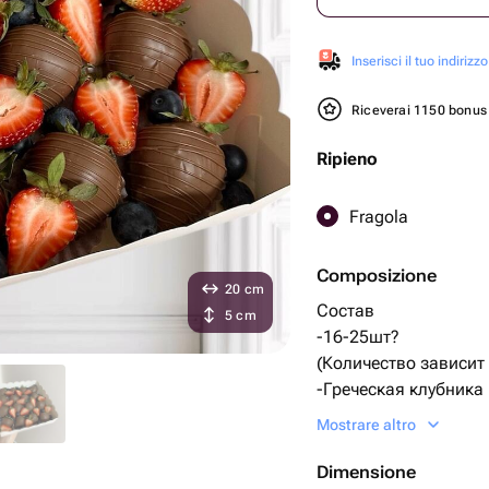
Inserisci il tuo indirizzo
Riceverai 1150 bonu
Ripieno
Fragola
Composizione
20 cm
Состав
5 cm
-16-25шт?
(Количество зависит
-Греческая клубника
шоколаде «callebaut»
Mostrare altro
• Какао-масса
• Какао-масло
Dimensione