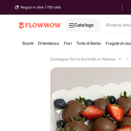
Negozi in oltre 1700 città
Catalogo
Ricerca arti
Sconti
Di tendenza
Fiori
Torte di Bento
Fragole di cio
Consegna fiori a domicilio in Yerevan