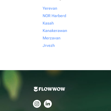
Yerevan
NOR Harberd
Kasah
Kanakerawan
Merzavan
Jrvezh