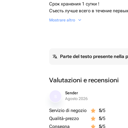
Срок хранения 1 сутки !
Съесть лучше всего в течение первых
температуре +10...+20 градусов. Сл
Mostrare altro
холодильнике при температуре +5...
оставить при комнатной температуре
Parte del testo presente nella
Valutazioni e recensioni
Sender
S
Agosto 2026
Servizio di negozio
5
/5
Qualità-prezzo
5
/5
Consegna
5
/5