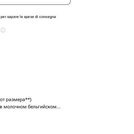
per sapere le spese di consegna
s
 от размера**)
 в молочном бельгийском
( • Сахар