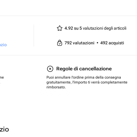
4.92 su 5
valutazioni degli articoli
792
valutazioni
•
492
acquisti
ozio
Regole di cancellazione
one
Puoi annullare l'ordine prima della consegna
.
gratuitamente, l'importo ti verrà completamente
rimborsato.
ozio