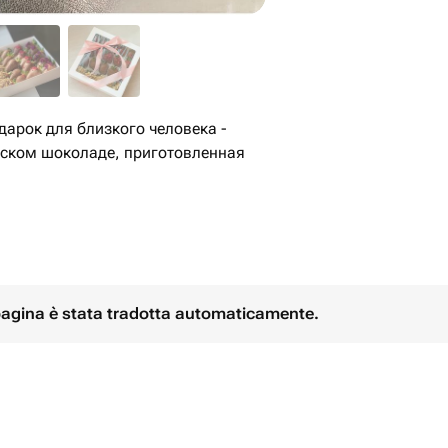
арок для близкого человека -
йском шоколаде, приготовленная
 содержащую свежие ягоды, в
ки и хранить при температуре от
льнике при температуре от +4 до
 комнатной температуре 15 минут.
 pagina è stata tradotta automaticamente.