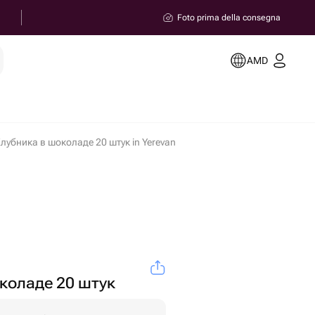
Foto prima della consegna
AMD
лубника в шоколаде 20 штук in Yerevan
коладе 20 штук