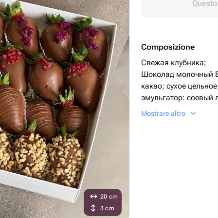
Questo 
Composizione
Свежая клубника;
Шоколад молочный Be
какао; сухое цельное
эмульгатор: соевый 
ароматизатор: ванил
Mostrare altro
Топпинги:
Сублимированная кл
Дробленный арахис.
Упаковка:
Коробка с прозрачн
Лента атласная;
Пакет белый крафт;
20 cm
Информационная би
3 cm