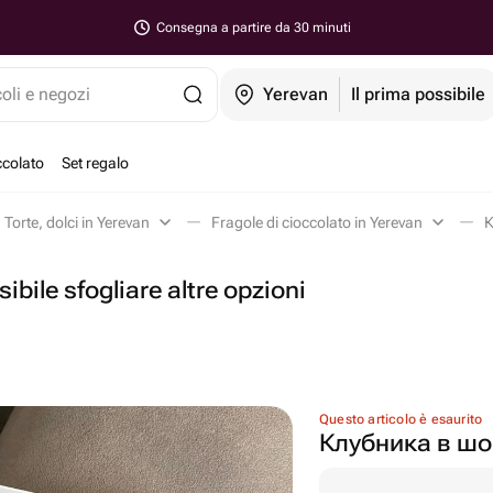
Consegna a partire da 30 minuti
coli e negozi
Yerevan
Il prima possibile
ccolato
Set regalo
Torte, dolci in Yerevan
Fragole di cioccolato in Yerevan
К
ibile sfogliare altre opzioni
Questo articolo è esaurito
Клубника в шо