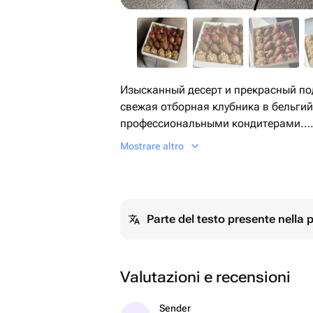
Изысканный десерт и прекрасный под
свежая отборная клубника в бельги
профессиональными кондитерами.
Рекомендуем употребить продукцию,
Mostrare altro
течение первых 12 часов после покуп
+15 до +20 С. Либо хранить в холоди
+10 С до 2 суток
Перед употреблением подержать при
Parte del testo presente nella
Valutazioni e recensioni
Sender