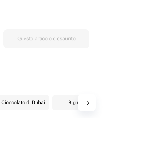
Questo articolo è esaurito
Cioccolato di Dubai
Bignè
Dolci orientali