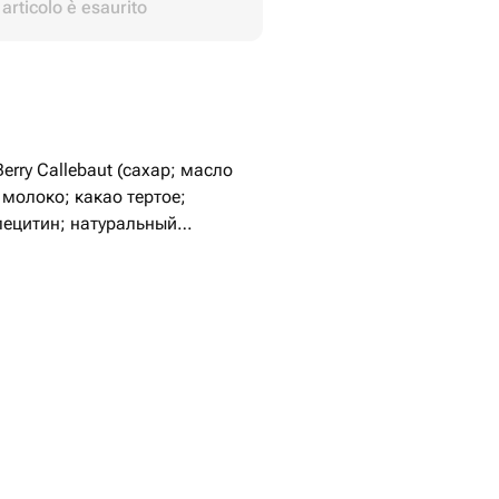
articolo è esaurito
rry Callebaut (сахар; масло
 молоко; какао тертое;
лецитин; натуральный
ь).
убника;
ой крышкой;
рка.