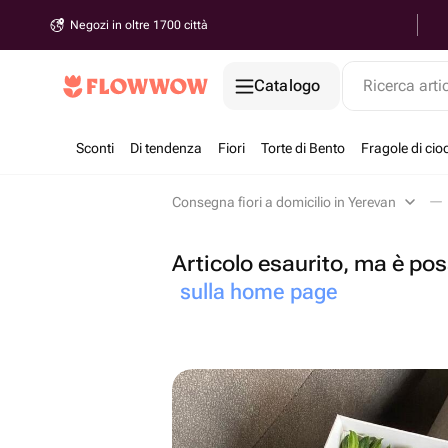
Negozi in oltre 1700 città
Catalogo
Ricerca arti
Sconti
Di tendenza
Fiori
Torte di Bento
Fragole di cio
Consegna fiori a domicilio in Yerevan
Articolo esaurito, ma è poss
sulla home page