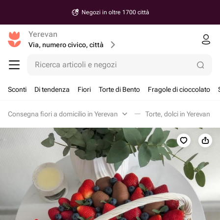
Negozi in oltre 1700 città
Yerevan
Via, numero civico, città
Ricerca articoli e negozi
Sconti
Di tendenza
Fiori
Torte di Bento
Fragole di cioccolato
Consegna fiori a domicilio in Yerevan
Torte, dolci in Yerevan