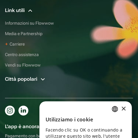
Link utili
Informazioni su Flowwow
Media e Partnership
Carriere
Centro assistenza
Vendi su Flowwow
Città popolari
×
Utilizziamo i cookie
RUSSIAN
L'app è ancora più comoda!
Facendo clic su OK o continuando a
ENGLISH
utilizzare questo sito web, l'utente
Pagamento con bonus, autoconsegna, comoda chat con