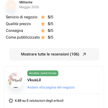
Mittente
M
Maggio 2026
Servizio di negozio
5
/5
Qualità-prezzo
5
/5
Consegna
5
/5
Come pubblicizzato
5
/5
Mostrare tutte le recensioni (106)
Accetta i punti bonus
VkusLil
Andare alla pagina del negozio
4.88 su 5
valutazioni degli articoli