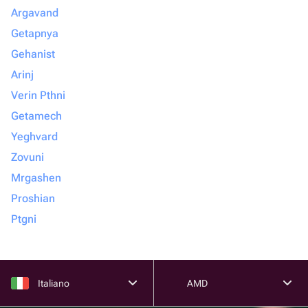
Argavand
Getapnya
Gehanist
Arinj
Verin Pthni
Getamech
Yeghvard
Zovuni
Mrgashen
Proshian
Ptgni
Italiano
AMD