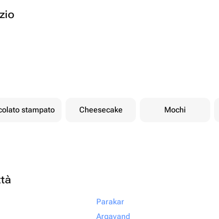
ozio
ccolato stampato
Cheesecake
Mochi
ttà
Parakar
Argavand