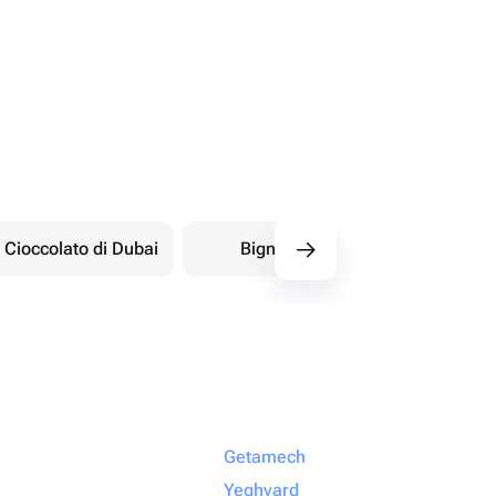
Cioccolato di Dubai
Bignè
Dolci orientali
Getamech
Yeghvard