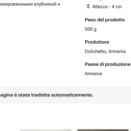
имированными клубникой и
Altezza - 4 cm
еально передает весеннее
Peso del prodotto
500 g
держащие свежие фрукты, в
Produttore
 до+10С
Dolichetto, Armenia
Paese di produzione
Armenia
 pagina è stata tradotta automaticamente.