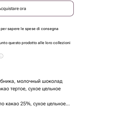
Acquistare ora
per sapere le spese di consegna
nto questo prodotto alle loro collezioni
убника, молочный шоколад
као тертое, сухое цельное
о какао 25%, сухое цельное
е обезжиренное)
убника и малина
ка