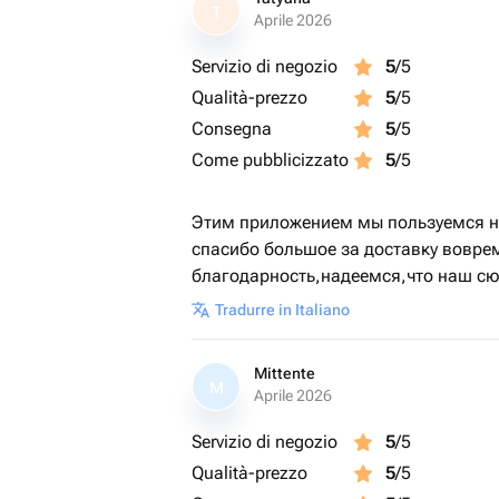
T
Aprile 2026
Servizio di negozio
5
/5
Qualità-prezzo
5
/5
Consegna
5
/5
Come pubblicizzato
5
/5
Этим приложением мы пользуемся не
спасибо большое за доставку вовре
благодарность,надеемся,что наш сю
Tradurre in Italiano
Mittente
M
Aprile 2026
Servizio di negozio
5
/5
Qualità-prezzo
5
/5