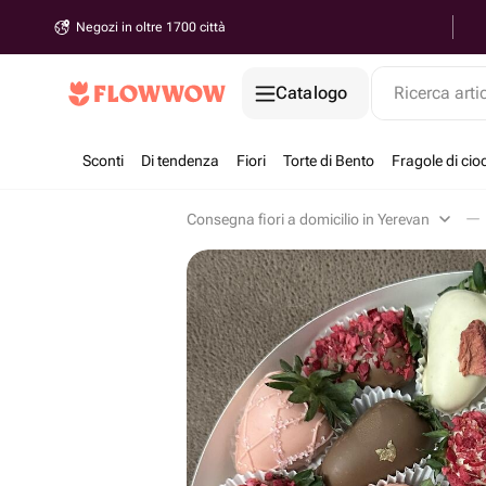
Negozi in oltre 1700 città
Catalogo
Ricerca arti
Sconti
Di tendenza
Fiori
Torte di Bento
Fragole di cio
Consegna fiori a domicilio in Yerevan