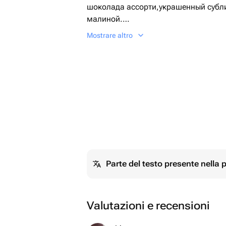
шоколада ассорти,украшенный субл
малиной.
Этот нежный и утонченный набор ид
Mostrare altro
настроение
Рекомендуем хранить продукцию, со
холодильнике при температуре от+4
Parte del testo presente nella
Valutazioni e recensioni