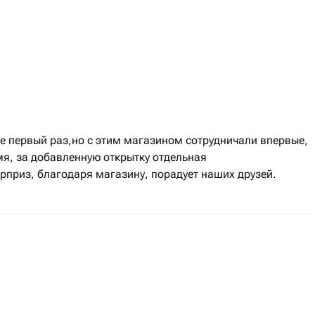
 первый раз,но с этим магазином сотрудничали впервые,
мя, за добавленную открытку отдельная
рприз, благодаря магазину, порадует наших друзей.