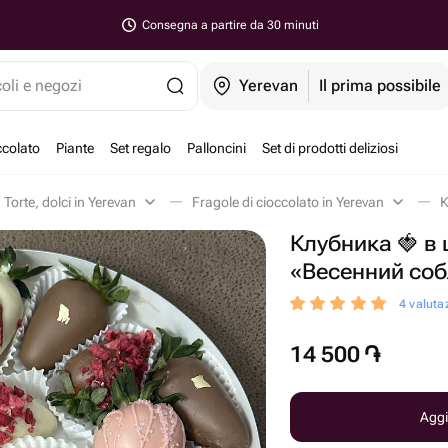
Consegna a partire da 30 minuti
coli e negozi
Yerevan
Il prima possibile
ccolato
Piante
Set regalo
Palloncini
Set di prodotti deliziosi
Torte, dolci in Yerevan
Fragole di cioccolato in Yerevan
Клубника 🍓 в
«Весенний со
4 valutaz
14 500
֏
Aggi