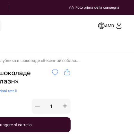
Foto prima della consegna
AMD
Клубника в шоколаде «Весенний соблазн» in Yerevan
 шоколаде
блазн»
ioni totali
ungere al carrello