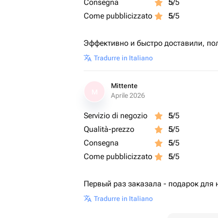
Consegna
5
/5
Come pubblicizzato
5
/5
Эффективно и быстро доставили, по
Tradurre in Italiano
Mittente
M
Aprile 2026
Servizio di negozio
5
/5
Qualità-prezzo
5
/5
Consegna
5
/5
Come pubblicizzato
5
/5
Первый раз заказала - подарок для 
Tradurre in Italiano