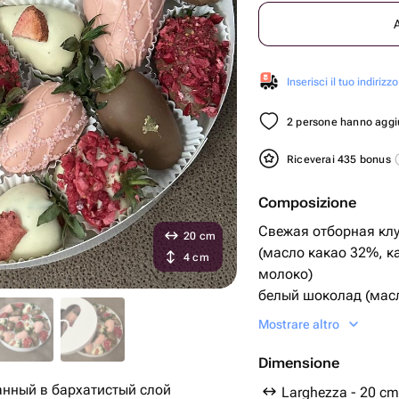
Inserisci il tuo indirizzo
2 persone hanno aggiu
Riceverai 435 bonus
Composizione
Свежая отборная кл
20 cm
(масло какао 32%, ка
4 cm
молоко)
белый шоколад (масл
молоко, молоко сухо
Mostrare altro
розоаый шоколад
сублимированные кл
Dimensione
кондитерская посып
анный в бархатистый слой
Larghezza - 20 cm