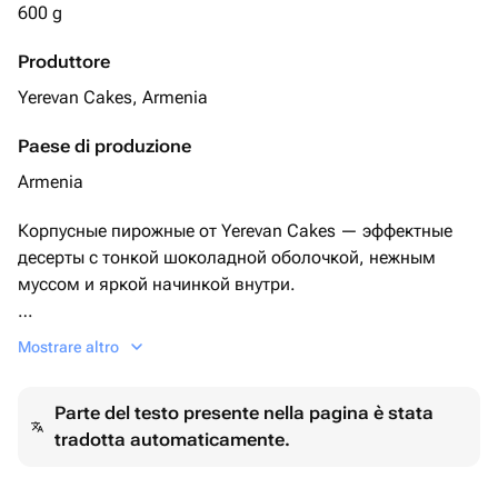
600 g
Produttore
Yerevan Cakes, Armenia
Paese di produzione
Armenia
Корпусные пирожные от Yerevan Cakes — эффектные
десерты с тонкой шоколадной оболочкой, нежным
муссом и яркой начинкой внутри.
Соберите набор из 6 пирожных на свой вкус из
Mostrare altro
доступных 12 вкусов (*фотографию со вкусами
прикрепили).
Parte del testo presente nella pagina è stata
tradotta automaticamente.
Доступные вкусы:
малина, голубика, персик, манго, вишня, банан,
клубника, фисташка, лимон, мандарин, кокос,