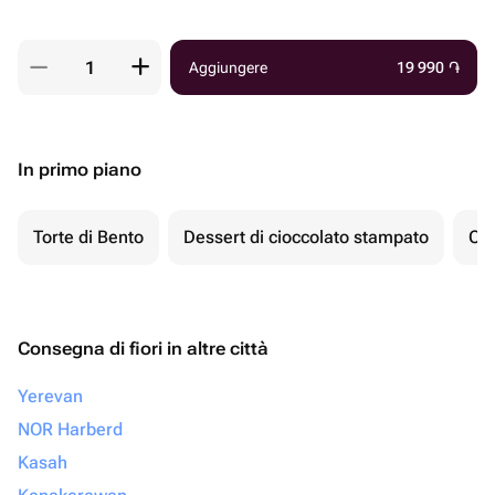
Aggiungere
19 990
֏
In primo piano
Torte di Bento
Dessert di cioccolato stampato
Ch
Consegna di fiori in altre città
Yerevan
NOR Harberd
Kasah