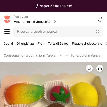
Negozi in oltre 1700 città
Yerevan
Via, numero civico, città
Ricerca articoli e negozi
Sconti
Di tendenza
Fiori
Torte di Bento
Fragole di cioccolato
Consegna fiori a domicilio in Yerevan
Torte, dolci in Yerevan