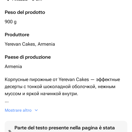
Peso del prodotto
900 g
Produttore
Yerevan Cakes, Armenia
Paese di produzione
Armenia
Корпусные пирожные от Yerevan Cakes — эффектные
десерты с тонкой шоколадной оболочкой, нежным
муссом и яркой начинкой внутри.
Соберите набор из 9 пирожных на свой вкус из
Mostrare altro
доступных 12 вкусов (*фотографию со вкусами
прикрепили).
Parte del testo presente nella pagina è stata