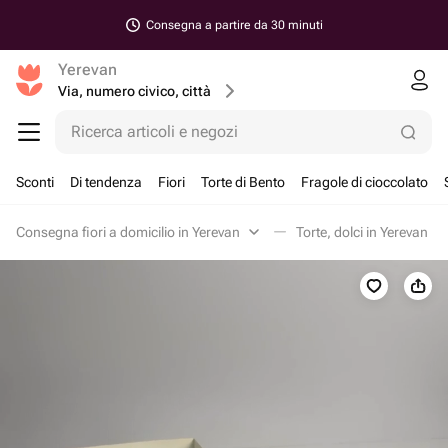
Consegna a partire da 30 minuti
Yerevan
Via, numero civico, città
Ricerca articoli e negozi
Sconti
Di tendenza
Fiori
Torte di Bento
Fragole di cioccolato
Consegna fiori a domicilio in Yerevan
Torte, dolci in Yerevan