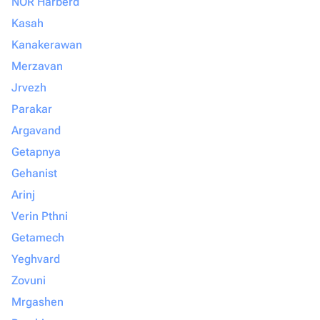
NOR Harberd
Kasah
Kanakerawan
Merzavan
Jrvezh
Parakar
Argavand
Getapnya
Gehanist
Arinj
Verin Pthni
Getamech
Yeghvard
Zovuni
Mrgashen