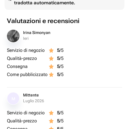
tradotta automaticamente.
Доступные вкусы:
малина, голубика, персик, манго, вишня, банан,
клубника, фисташка, лимон, мандарин, кокос,
Valutazioni e recensioni
кофейное зерно.
Irina Simonyan
Важно:
Ieri
Желаемые вкусы укажите в комментарии к заказу или
Servizio di negozio
5
/5
напишите нам в чат после оформления.
Qualità-prezzo
5
/5
Если какой-то вкус временно недоступен, мы
Consegna
5
/5
обязательно согласуем замену.
Come pubblicizzato
5
/5
Mittente
M
Luglio 2026
Servizio di negozio
5
/5
Qualità-prezzo
5
/5
Consegna
5
/5