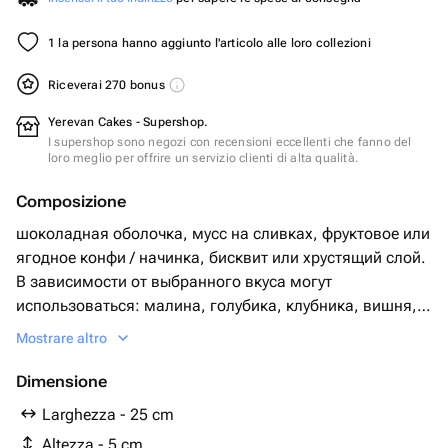
1 la persona hanno aggiunto l'articolo alle loro collezioni
Riceverai 270 bonus
Yerevan Cakes - Supershop.
I supershop sono negozi con recensioni eccellenti che fanno del
loro meglio per offrire un servizio clienti di alta qualità.
Composizione
шоколадная оболочка, мусс на сливках, фруктовое или
ягодное конфи / начинка, бисквит или хрустящий слой.
В зависимости от выбранного вкуса могут
использоваться: малина, голубика, клубника, вишня,
манго, маракуйя, персик, банан, лимон, мандарин,
Mostrare altro
кокос, фисташка, катаифи, кофейная начинка.
Dimensione
Larghezza - 25 cm
Altezza - 5 cm