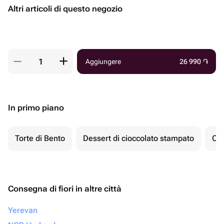
Altri articoli di questo negozio
Aggiungere
26 990
֏
In primo piano
Torte di Bento
Dessert di cioccolato stampato
Ch
Consegna di fiori in altre città
Yerevan