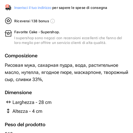
Inserisci il tuo indirizzo
per sapere le spese di consegna
Riceverai 138 bonus
Favorite Cake - Supershop.
I supershop sono negozi con recensioni eccellenti che fanno del
loro meglio per offrire un servizio clienti di alta qualità.
Composizione
Рисовая мука, сахарная пудра, вода, растительное
масло, нутелла, ягодное пюре, маскарпоне, творожный
сыр, сливки 33%,
Dimensione
Larghezza - 28 cm
Altezza - 4 cm
Peso del prodotto