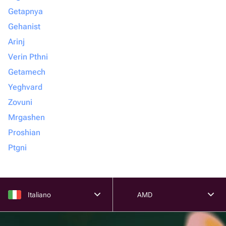
Getapnya
Gehanist
Arinj
Verin Pthni
Getamech
Yeghvard
Zovuni
Mrgashen
Proshian
Ptgni
Italiano
AMD