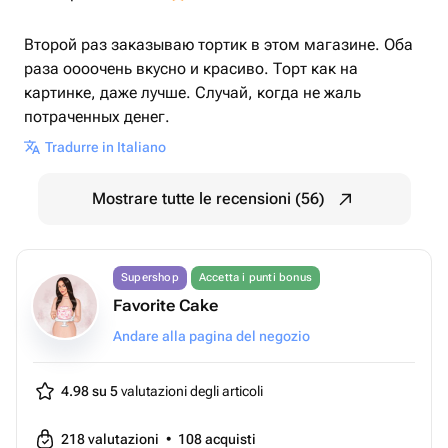
Второй раз заказываю тортик в этом магазине. Оба
раза оооочень вкусно и красиво. Торт как на
картинке, даже лучше. Случай, когда не жаль
потраченных денег.
Tradurre in Italiano
Mostrare tutte le recensioni (56)
Supershop
Accetta i punti bonus
Favorite Cake
Andare alla pagina del negozio
4.98 su 5
valutazioni degli articoli
218
valutazioni
•
108
acquisti