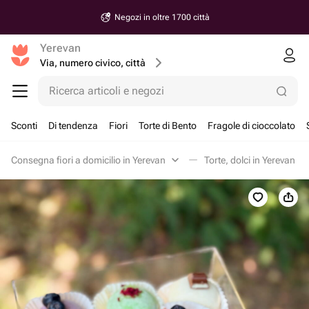
Negozi in oltre 1700 città
Yerevan
Via, numero civico, città
Ricerca articoli e negozi
Sconti
Di tendenza
Fiori
Torte di Bento
Fragole di cioccolato
Consegna fiori a domicilio in Yerevan
Torte, dolci in Yerevan