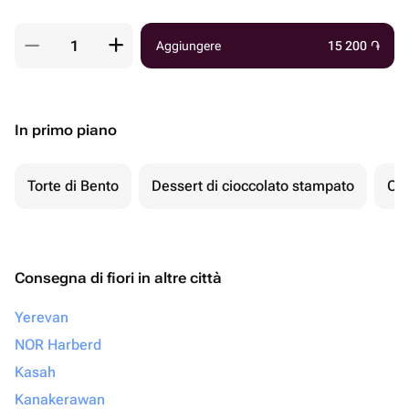
Aggiungere
15 200
֏
In primo piano
Torte di Bento
Dessert di cioccolato stampato
Ch
Consegna di fiori in altre città
Yerevan
NOR Harberd
Kasah
Kanakerawan