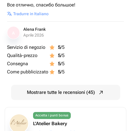
Все отлично, спасибо большое!
Tradurre in Italiano
Alena Frank
A
Aprile 2026
Servizio di negozio
5
/5
Qualità-prezzo
5
/5
Consegna
5
/5
Come pubblicizzato
5
/5
Mostrare tutte le recensioni (45)
Accetta i punti bonus
L’Atelier Bakery