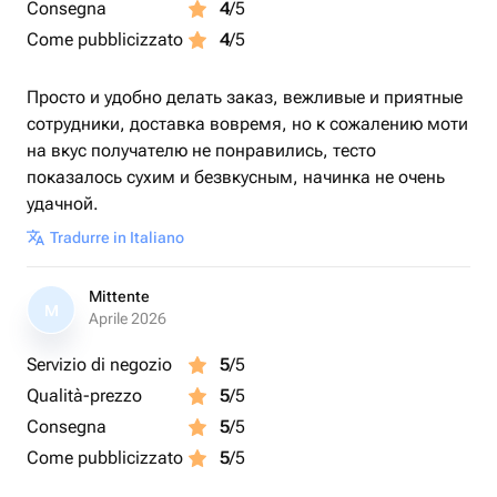
Consegna
4
/5
Come pubblicizzato
4
/5
Просто и удобно делать заказ, вежливые и приятные
сотрудники, доставка вовремя, но к сожалению моти
на вкус получателю не понравились, тесто
показалось сухим и безвкусным, начинка не очень
удачной.
Tradurre in Italiano
Mittente
M
Aprile 2026
Servizio di negozio
5
/5
Qualità-prezzo
5
/5
Consegna
5
/5
Come pubblicizzato
5
/5