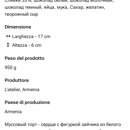
Сливки 33%, шоколад белый, шоколад молочный,
шоколад темный, яйца, мука, Сахар, желатин,
творожный сыр
Dimensione
Larghezza - 17 cm
Altezza - 6 cm
Peso del prodotto
950 g
Produttore
L’atelier, Armenia
Paese di produzione
Armenia
Муссовый торт - сердце с фигуркой зайчика из белого