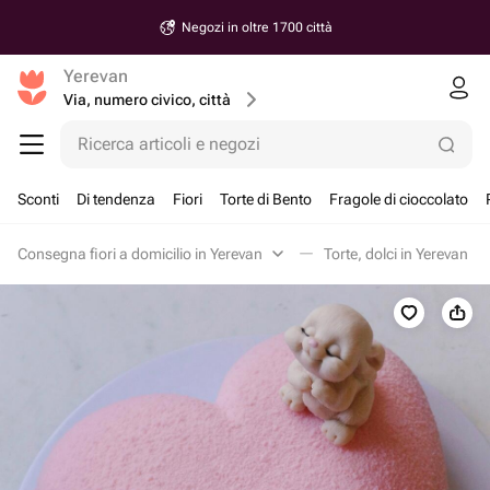
Negozi in oltre 1700 città
Yerevan
Via, numero civico, città
Ricerca articoli e negozi
Sconti
Di tendenza
Fiori
Torte di Bento
Fragole di cioccolato
Consegna fiori a domicilio in Yerevan
Torte, dolci in Yerevan