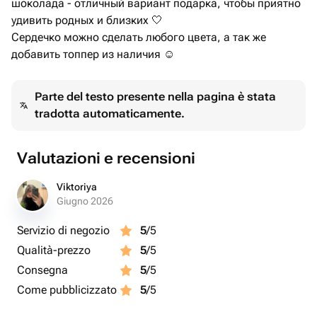
шоколада - отличный вариант подарка, чтобы приятно
удивить родных и близких 🤍
Сердечко можно сделать любого цвета, а так же
добавить топпер из наличия ☺️
Parte del testo presente nella pagina è stata
tradotta automaticamente.
Valutazioni e recensioni
Viktoriya
Giugno 2026
Servizio di negozio
5
/5
Qualità-prezzo
5
/5
Consegna
5
/5
Come pubblicizzato
5
/5