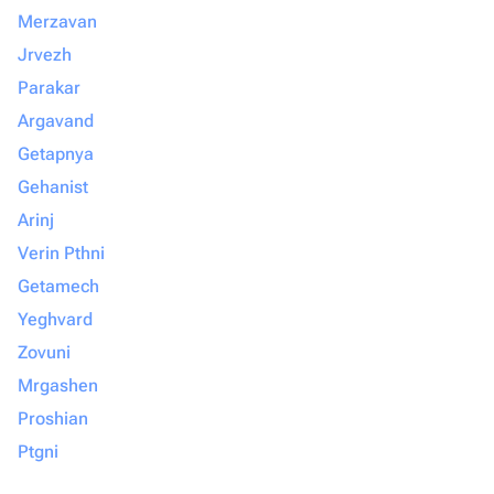
Merzavan
Jrvezh
Parakar
Argavand
Getapnya
Gehanist
Arinj
Verin Pthni
Getamech
Yeghvard
Zovuni
Mrgashen
Proshian
Ptgni