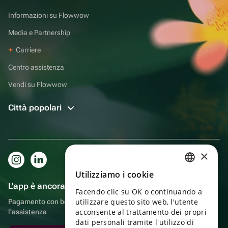
Informazioni su Flowwow
Media e Partnership
Carriere
Centro assistenza
Vendi su Flowwow
Città popolari
×
Utilizziamo i cookie
RUSSIAN
L'app è ancora più comoda!
Facendo clic su OK o continuando a
ENGLISH
utilizzare questo sito web, l'utente
Pagamento con bonus, autoconsegna, comoda chat con
UKRAINIAN
acconsente al trattamento dei propri
l'assistenza
dati personali tramite l'utilizzo di