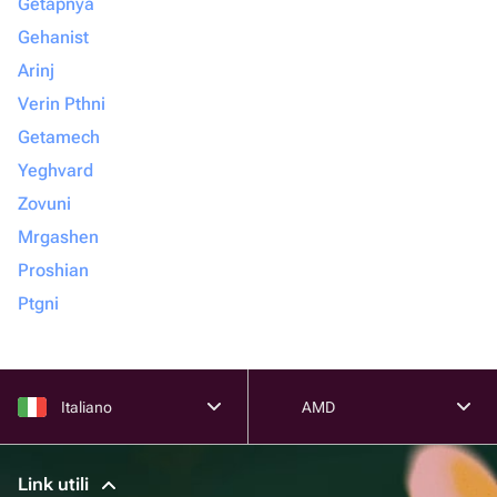
Getapnya
Gehanist
Arinj
Verin Pthni
Getamech
Yeghvard
Zovuni
Mrgashen
Proshian
Ptgni
Italiano
AMD
Link utili