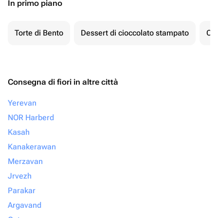
In primo piano
Torte di Bento
Dessert di cioccolato stampato
Ch
Consegna di fiori in altre città
Yerevan
NOR Harberd
Kasah
Kanakerawan
Merzavan
Jrvezh
Parakar
Argavand