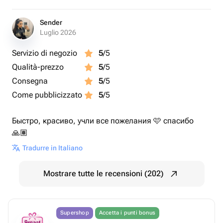
Sender
Luglio 2026
Servizio di negozio
5
/5
Qualità-prezzo
5
/5
Consegna
5
/5
Come pubblicizzato
5
/5
Быстро, красиво, учли все пожелания 🩷 спасибо
🙏🏽
Tradurre in Italiano
Mostrare tutte le recensioni (202)
Supershop
Accetta i punti bonus