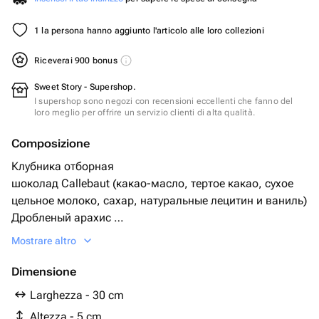
1 la persona hanno aggiunto l'articolo alle loro collezioni
Riceverai 900 bonus
Sweet Story - Supershop.
I supershop sono negozi con recensioni eccellenti che fanno del
loro meglio per offrire un servizio clienti di alta qualità.
Composizione
Клубника отборная
шоколад Callebaut (какао-масло, тертое какао, сухое
цельное молоко, сахар, натуральные лецитин и ваниль)
Дробленый арахис
Коробка
Mostrare altro
Атласная лента
Dimensione
Larghezza - 30 cm
Altezza - 5 cm