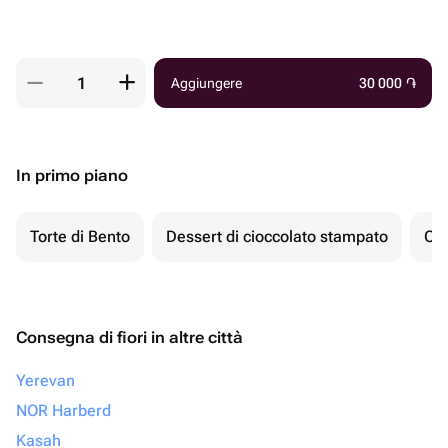
Aggiungere
30 000
֏
In primo piano
Torte di Bento
Dessert di cioccolato stampato
Ch
Consegna di fiori in altre città
Yerevan
NOR Harberd
Kasah