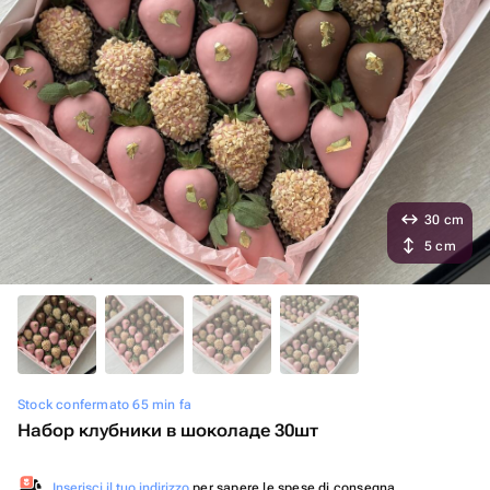
30 cm
5 cm
Stock confermato 65 min fa
Набор клубники в шоколаде 30шт
Inserisci il tuo indirizzo
per sapere le spese di consegna