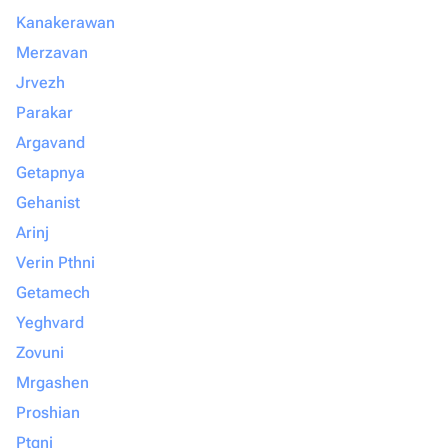
Kanakerawan
Merzavan
Jrvezh
Parakar
Argavand
Getapnya
Gehanist
Arinj
Verin Pthni
Getamech
Yeghvard
Zovuni
Mrgashen
Proshian
Ptgni