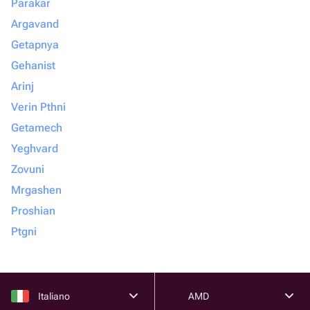
Parakar
Argavand
Getapnya
Gehanist
Arinj
Verin Pthni
Getamech
Yeghvard
Zovuni
Mrgashen
Proshian
Ptgni
Italiano
AMD