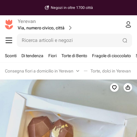
Negozi in oltre 1700 città
Yerevan
Via, numero civico, città
Ricerca articoli e negozi
Sconti
Di tendenza
Fiori
Torte di Bento
Fragole di cioccolato
Consegna fiori a domicilio in Yerevan
Torte, dolci in Yerevan