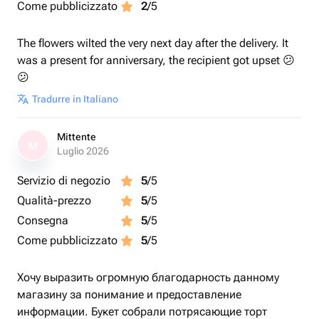
Come pubblicizzato
2
/5
The flowers wilted the very next day after the delivery. It
was a present for anniversary, the recipient got upset 😕
😕
Tradurre in Italiano
Mittente
M
Luglio 2026
Servizio di negozio
5
/5
Qualità-prezzo
5
/5
Consegna
5
/5
Come pubblicizzato
5
/5
Хочу выразить огромную благодарность данному
магазину за понимание и предоставление
информации. Букет собрали потрясающие торт