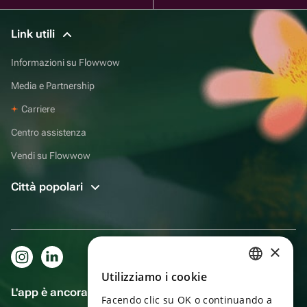
Link utili
Informazioni su Flowwow
Media e Partnership
Carriere
Centro assistenza
Vendi su Flowwow
Città popolari
×
Utilizziamo i cookie
RUSSIAN
L'app è ancora più comoda!
Facendo clic su OK o continuando a
ENGLISH