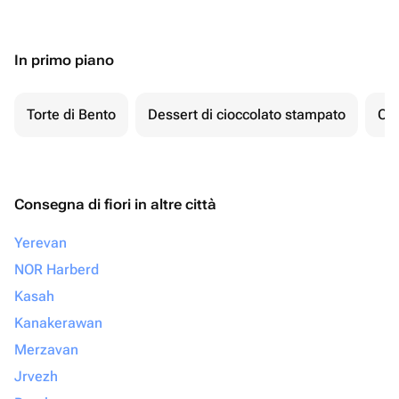
In primo piano
Torte di Bento
Dessert di cioccolato stampato
Ch
Consegna di fiori in altre città
Yerevan
NOR Harberd
Kasah
Kanakerawan
Merzavan
Jrvezh