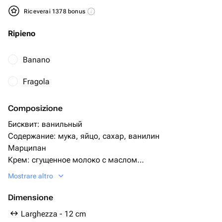
Riceverai 1378 bonus
Ripieno
Banano
Fragola
Composizione
Бисквит: ванильный
Содержание: мука, яйцо, сахар, ванилин
Марципан
Крем: сгущенное молоко с маслом
Крем снаружи- сливки, сахар
Mostrare altro
Если хотите шоколадный бисквит укажите в
комментариях
Dimensione
Начинка по умолчанию идет шоколадныйе шарики с
Larghezza - 12 cm
вафлями