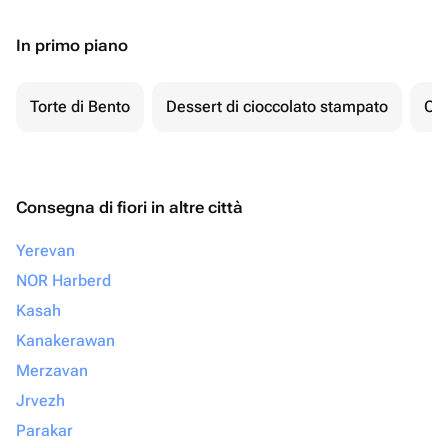
In primo piano
Torte di Bento
Dessert di cioccolato stampato
Ch
Consegna di fiori in altre città
Yerevan
NOR Harberd
Kasah
Kanakerawan
Merzavan
Jrvezh
Parakar