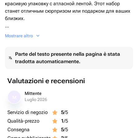
красивую упаковку с атласной лентой. Этот набор
станет отличным сюрпризом или подарком для ваших
Дизайн также можно обговорить после оформления
близких.
заказа.
Наш бенто торт можно подарить на любое
Mostrare altro
мероприятие день рождения, встречу друзей или
романтический вечер. Он также подойдет, чтобы
Parte del testo presente nella pagina è stata
показать знак внимания и признаться в любви своей
tradotta automaticamente.
второй половинке.
Наш бенто торт и капкейки упакованы в красивую
Valutazioni e recensioni
коробку с окошком и украшены атласной лентой.
Просто представьте, какое ощущение праздника и
Mittente
M
радости они принесут при развязывании этой
Luglio 2026
прекрасной упаковки!
Servizio di negozio
5
/5
Qualità-prezzo
1
/5
Consegna
5
/5