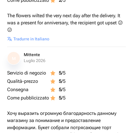
Come pubblicizzato
2
/5
The flowers wilted the very next day after the delivery. It
was a present for anniversary, the recipient got upset 😕
😕
Tradurre in Italiano
Mittente
M
Luglio 2026
Servizio di negozio
5
/5
Qualità-prezzo
5
/5
Consegna
5
/5
Come pubblicizzato
5
/5
Хочу выразить огромную благодарность данному
магазину за понимание и предоставление
информации. Букет собрали потрясающие торт