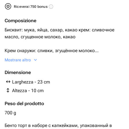
Riceverai 750 bonus
Composizione
Бисквит: мука, яйца, сахар, какао крем: сливочное
масло, сгущенное молоко, какао
Крем снаружи: сливки, згущённое молоко
Mostrare altro
Два варианта исполнения.
Dimensione
1) шоколадный бисквит и шоколадный крем
Larghezza - 23 cm
Altezza - 10 cm
2) ванильный бисквит, ванильный крем.
Peso del prodotto
По умолчанию поставляется первый вариант.
700 g
Необходимый Вариант можно указать комментарием
Бенто торт в наборе с капкейками, упакованный в
при заказе, либо сообщением.