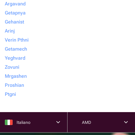
Argavand
Getapnya
Gehanist
Arinj
Verin Pthni
Getamech
Yeghvard
Zovuni
Mrgashen
Proshian
Ptgni
Italiano
AMD