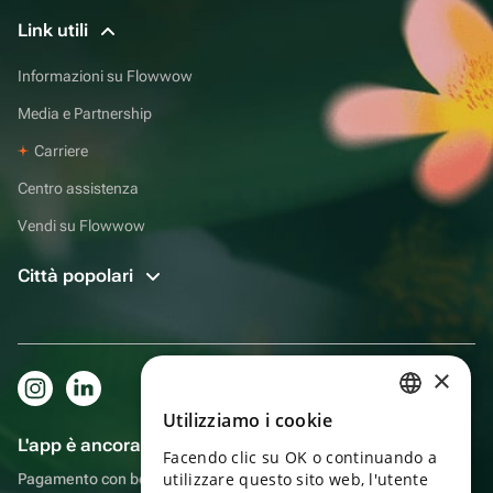
Link utili
Informazioni su Flowwow
Media e Partnership
Carriere
Centro assistenza
Vendi su Flowwow
Città popolari
×
Utilizziamo i cookie
RUSSIAN
L'app è ancora più comoda!
Facendo clic su OK o continuando a
ENGLISH
utilizzare questo sito web, l'utente
Pagamento con bonus, autoconsegna, comoda chat con