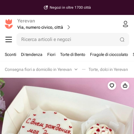
Negozi in oltre 1700 città
Yerevan
Via, numero civico, città
Ricerca articoli e negozi
Sconti
Di tendenza
Fiori
Torte di Bento
Fragole di cioccolato
Consegna fiori a domicilio in Yerevan
Torte, dolci in Yerevan