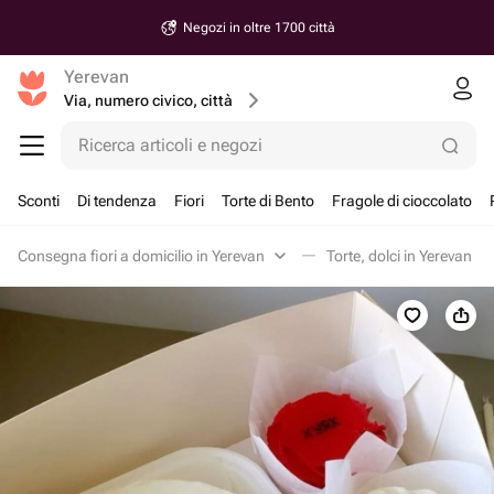
Negozi in oltre 1700 città
Yerevan
Via, numero civico, città
Ricerca articoli e negozi
Sconti
Di tendenza
Fiori
Torte di Bento
Fragole di cioccolato
Consegna fiori a domicilio in Yerevan
Torte, dolci in Yerevan