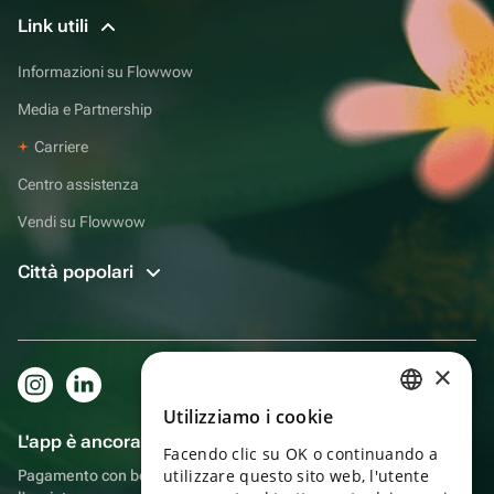
Link utili
Informazioni su Flowwow
Media e Partnership
Carriere
Centro assistenza
Vendi su Flowwow
Città popolari
×
Utilizziamo i cookie
RUSSIAN
L'app è ancora più comoda!
Facendo clic su OK o continuando a
ENGLISH
utilizzare questo sito web, l'utente
Pagamento con bonus, autoconsegna, comoda chat con