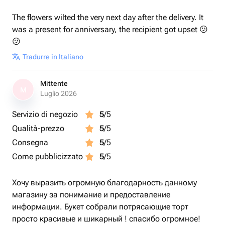
The flowers wilted the very next day after the delivery. It
was a present for anniversary, the recipient got upset 😕
😕
Tradurre in Italiano
Mittente
M
Luglio 2026
Servizio di negozio
5
/5
Qualità-prezzo
5
/5
Consegna
5
/5
Come pubblicizzato
5
/5
Хочу выразить огромную благодарность данному
магазину за понимание и предоставление
информации. Букет собрали потрясающие торт
просто красивые и шикарный ! спасибо огромное!