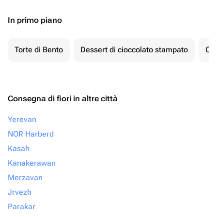
In primo piano
Torte di Bento
Dessert di cioccolato stampato
Ch
Consegna di fiori in altre città
Yerevan
NOR Harberd
Kasah
Kanakerawan
Merzavan
Jrvezh
Parakar