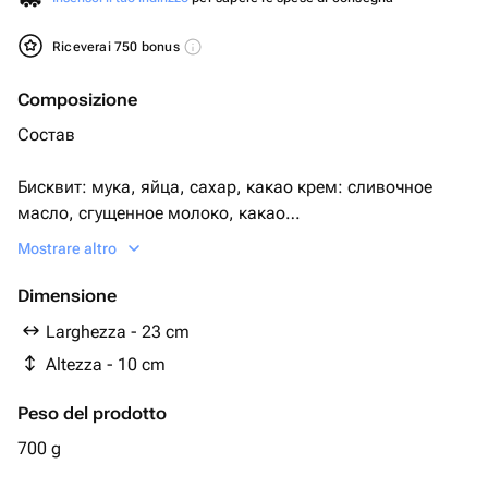
Riceverai 750 bonus
Composizione
Состав
Бисквит: мука, яйца, сахар, какао крем: сливочное
масло, сгущенное молоко, какао
Mostrare altro
Крем снаружи: сливки, згущённое молоко
Dimensione
Два варианта исполнения.
Larghezza - 23 cm
Altezza - 10 cm
1) шоколадный бисквит и шоколадный крем
Peso del prodotto
2) ванильный бисквит, ванильный крем.
700 g
По умолчанию поставляется первый вариант.