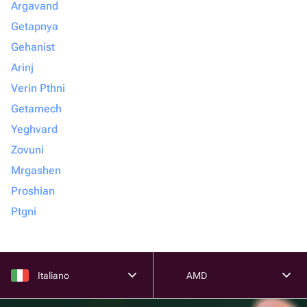
Argavand
Getapnya
Gehanist
Arinj
Verin Pthni
Getamech
Yeghvard
Zovuni
Mrgashen
Proshian
Ptgni
Italiano
AMD