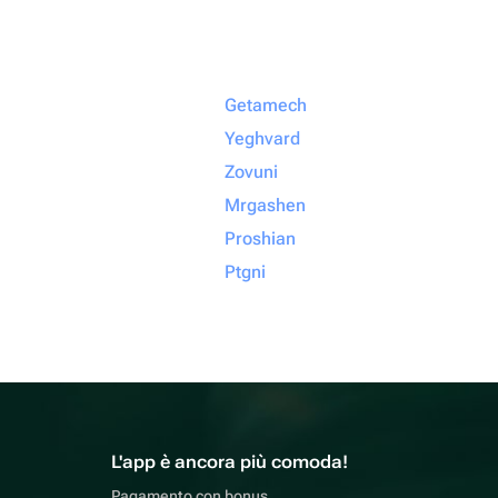
Getamech
Yeghvard
Zovuni
Mrgashen
Proshian
Ptgni
L'app è ancora più comoda!
Pagamento con bonus,