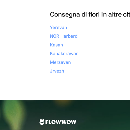
Consegna di fiori in altre ci
Yerevan
NOR Harberd
Kasah
Kanakerawan
Merzavan
Jrvezh