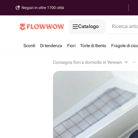
Negozi in oltre 1700 città
Catalogo
Ricerca arti
Sconti
Di tendenza
Fiori
Torte di Bento
Fragole di cio
Consegna fiori a domicilio in Yerevan