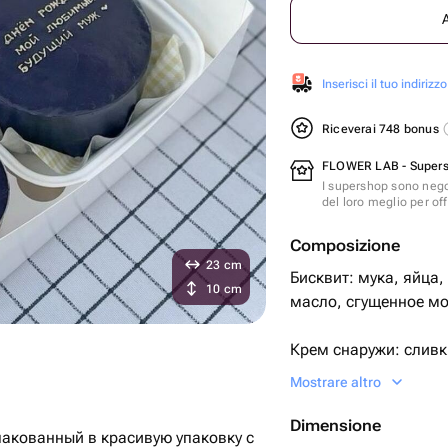
Inserisci il tuo indirizzo
Riceverai 748 bonus
FLOWER LAB - Super
I supershop sono nego
del loro meglio per offr
Composizione
23 cm
Бисквит: мука, яйца,
10 cm
масло, сгущенное мо
Крем снаружи: сливк
Mostrare altro
Два варианта испол
Dimensione
упакованный в красивую упаковку с
1) шоколадный биск