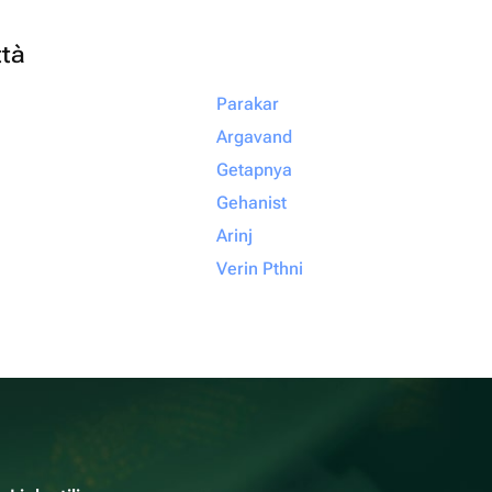
ttà
Parakar
Argavand
Getapnya
Gehanist
Arinj
Verin Pthni