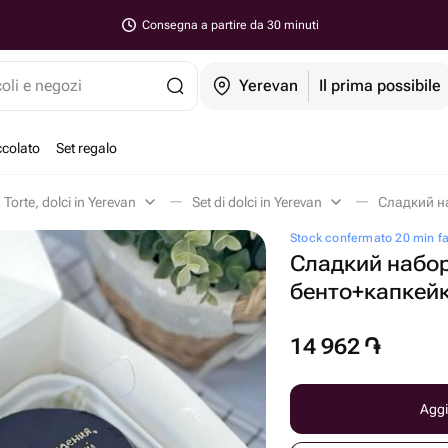
Consegna a partire da 30 minuti
coli e negozi
Yerevan
Il prima possibile
ccolato
Set regalo
Torte, dolci in Yerevan
Set di dolci in Yerevan
Сладкий на
Stock confermato 20 min f
Сладкий набо
бенто+капкей
14 962
֏
Aggi