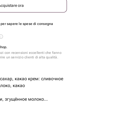
Acquistare ora
per sapere le spese di consegna
shop.
zi con recensioni eccellenti che fanno
ire un servizio clienti di alta qualità.
 сахар, какао крем: сливочное
локо, какао
и, згущённое молоко
нения.
вит и шоколадный крем