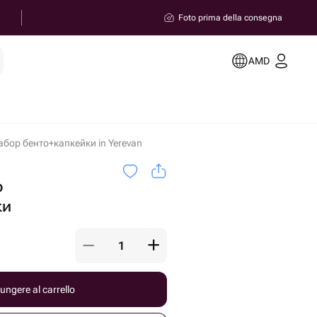
Foto prima della consegna
AMD
бор бенто+капкейки in Yerevan
a
р
ки
ungere al carrello