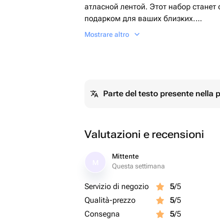
атласной лентой. Этот набор стане
подарком для ваших близких.
Mostrare altro
Наш бенто торт можно подарить на 
встречу друзей или романтический в
показать знак внимания и признатьс
Наш бенто торт и капкейки упакован
Parte del testo presente nella
украшены атласной лентой. Просто 
праздника и радости они принесут 
упаковки!
Valutazioni e recensioni
Mittente
M
Questa settimana
Servizio di negozio
5
/5
Qualità-prezzo
5
/5
Consegna
5
/5