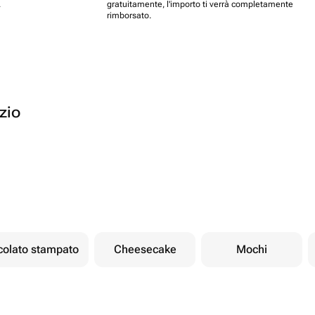
.
gratuitamente, l'importo ti verrà completamente
rimborsato.
ozio
ccolato stampato
Cheesecake
Mochi