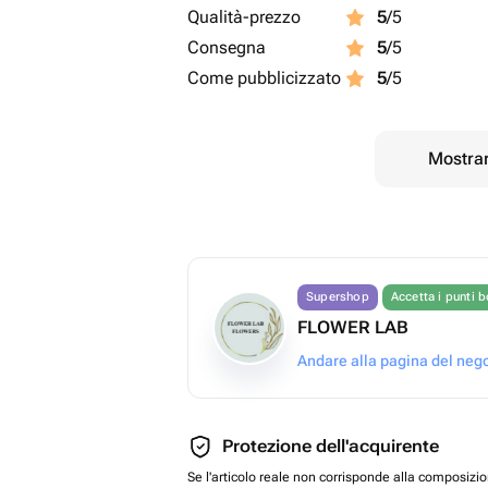
Qualità-prezzo
5
/5
Consegna
5
/5
Come pubblicizzato
5
/5
Mostrar
Supershop
Accetta i punti 
FLOWER LAB
Andare alla pagina del neg
Protezione dell'acquirente
Se l'articolo reale non corrisponde alla composizi