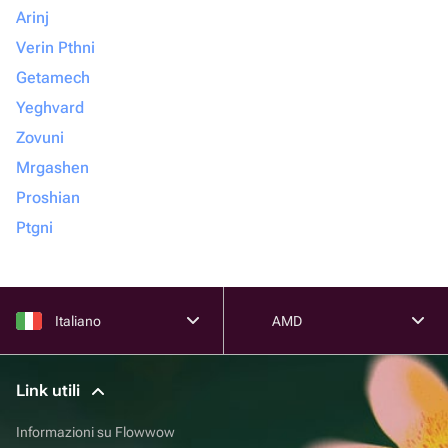
Arinj
Verin Pthni
Getamech
Yeghvard
Zovuni
Mrgashen
Proshian
Ptgni
Italiano
AMD
Link utili
Informazioni su Flowwow