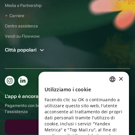
Media e Partnership
Carriere
Centro assistenza
Vendi su Flowwow
Città popolari
×
Utilizziamo i cookie
RUSSIAN
L'app è ancora più comoda!
Facendo clic su OK o continuando a
ENGLISH
utilizzare questo sito web, l'utente
Pagamento con bonus, autoconsegna, comoda chat con
UKRAINIAN
acconsente al trattamento dei propri
l'assistenza
dati personali tramite l'utilizzo di
PORTUGUESE
cookie, inclusi i servizi "Yandex
Scarica l'app
Metrica" e "Top Mail.ru", al fine di
SPANISH