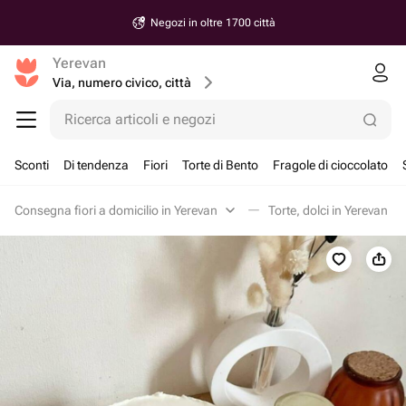
Negozi in oltre 1700 città
Yerevan
Via, numero civico, città
Ricerca articoli e negozi
Sconti
Di tendenza
Fiori
Torte di Bento
Fragole di cioccolato
Consegna fiori a domicilio in Yerevan
Torte, dolci in Yerevan