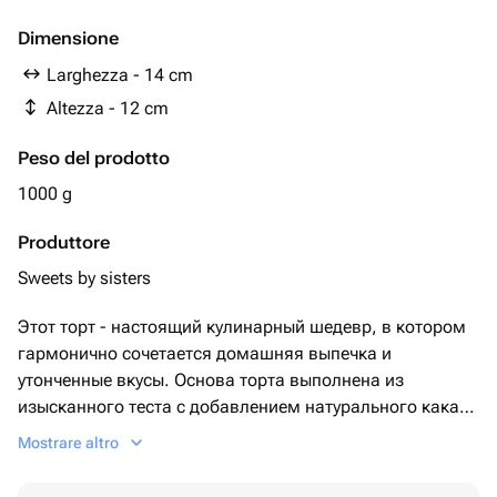
Dimensione
Larghezza - 14 cm
Altezza - 12 cm
Peso del prodotto
1000 g
Produttore
Sweets by sisters
Этот торт - настоящий кулинарный шедевр, в котором
гармонично сочетается домашняя выпечка и
утонченные вкусы. Основа торта выполнена из
изысканного теста с добавлением натурального какао,
которое придает ему изысканный шоколадный оттенок.
Mostrare altro
Благодаря использованию ингредиентов вроде муки,
кефира, соды и яиц, текстура торта становится