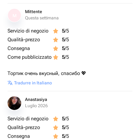
Mittente
M
Questa settimana
Servizio di negozio
5
/5
Qualità-prezzo
5
/5
Consegna
5
/5
Come pubblicizzato
5
/5
Тортик очень вкусный, спасибо 💖
Tradurre in Italiano
Anastasiya
Luglio 2026
Servizio di negozio
5
/5
Qualità-prezzo
5
/5
Consegna
5
/5