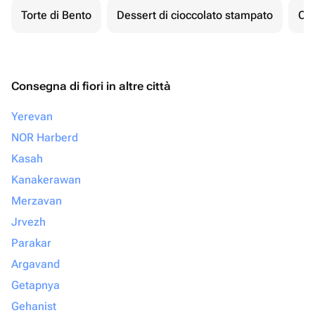
Torte di Bento
Dessert di cioccolato stampato
Ch
Consegna di fiori in altre città
Yerevan
NOR Harberd
Kasah
Kanakerawan
Merzavan
Jrvezh
Parakar
Argavand
Getapnya
Gehanist