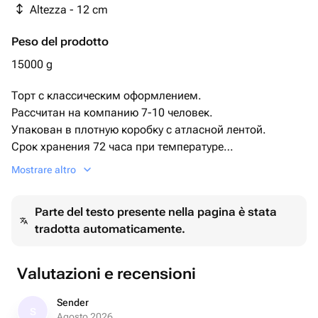
Altezza - 12 cm
Peso del prodotto
15000 g
Торт с классическим оформлением.
Рассчитан на компанию 7-10 человек.
Упакован в плотную коробку с атласной лентой.
Срок хранения 72 часа при температуре
+2+6.
Mostrare altro
Восхитительный белоснежный торт с изысканным
Parte del testo presente nella pagina è stata
дизайном, напоминающим легкие лепестки цветов.
tradotta automaticamente.
Торт украшен золотыми свечами, которые придадут
вашему празднику элегантность и изящество.
Идеально подходит для свадеб, юбилеев и особых
Valutazioni e recensioni
событий, где важна каждая деталь.
Sender
S
Agosto 2026