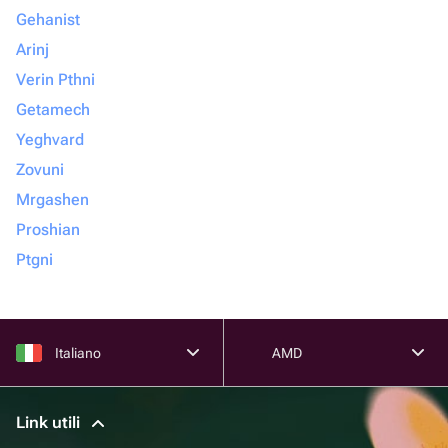
Gehanist
Arinj
Verin Pthni
Getamech
Yeghvard
Zovuni
Mrgashen
Proshian
Ptgni
Italiano
AMD
Link utili