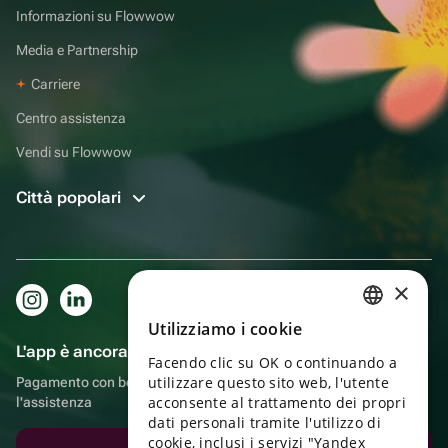
Informazioni su Flowwow
Media e Partnership
Carriere
Centro assistenza
Vendi su Flowwow
Città popolari
×
Utilizziamo i cookie
RUSSIAN
L'app è ancora più comoda!
Facendo clic su OK o continuando a
ENGLISH
utilizzare questo sito web, l'utente
Pagamento con bonus, autoconsegna, comoda chat con
UKRAINIAN
acconsente al trattamento dei propri
l'assistenza
dati personali tramite l'utilizzo di
PORTUGUESE
cookie, inclusi i servizi "Yandex