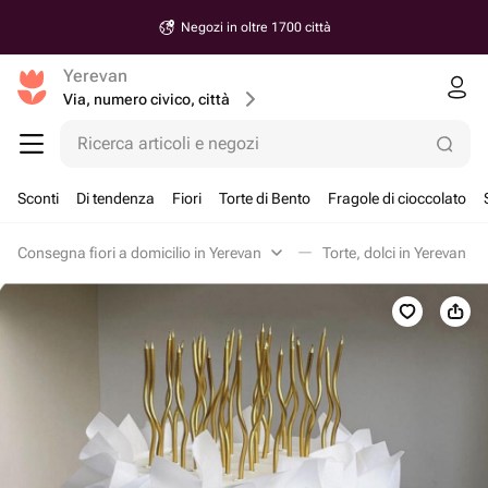
Negozi in oltre 1700 città
Yerevan
Via, numero civico, città
Ricerca articoli e negozi
Sconti
Di tendenza
Fiori
Torte di Bento
Fragole di cioccolato
Consegna fiori a domicilio in Yerevan
Torte, dolci in Yerevan