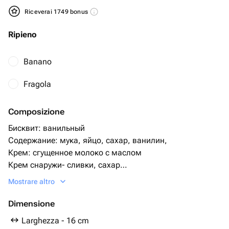
Riceverai 1749 bonus
Ripieno
Banano
Fragola
Composizione
Бисквит: ванильный
Содержание: мука, яйцо, сахар, ванилин,
Крем: сгущенное молоко с маслом
Крем снаружи- сливки, сахар
Начинка: с вафлями, шоколадными шариками
Mostrare altro
Начинка и бисквит можно изменить
Dimensione
Larghezza - 16 cm