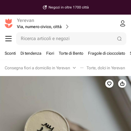
Negozi in oltre 1700 città
Yerevan
Via, numero civico, città
Ricerca articoli e negozi
Sconti
Di tendenza
Fiori
Torte di Bento
Fragole di cioccolato
Consegna fiori a domicilio in Yerevan
Torte, dolci in Yerevan