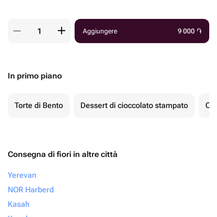
Aggiungere
9 000
֏
In primo piano
Torte di Bento
Dessert di cioccolato stampato
Ch
Consegna di fiori in altre città
Yerevan
NOR Harberd
Kasah