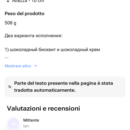
Altezza - 10 cm
Peso del prodotto
508 g
Два варианта исполнения:
1) шоколадный бисквит и шоколадный крем
2) ванильный бисквит, ванильный крем.
Mostrare altro
По умолчанию поставляется первый вариант.
Parte del testo presente nella pagina è stata
tradotta automaticamente.
Необходимый Вариант можно указать комментарием
при заказе, либо сообщением.
Valutazioni e recensioni
Дизайн также можно обговорить после оформления
заказа.
Mittente
M
Ieri