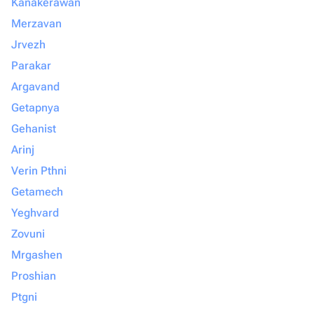
Kanakerawan
Merzavan
Jrvezh
Parakar
Argavand
Getapnya
Gehanist
Arinj
Verin Pthni
Getamech
Yeghvard
Zovuni
Mrgashen
Proshian
Ptgni