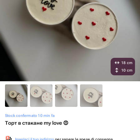
18 cm
10 cm
Stock confermato 10 min fa
Торт в стакане my love 😍
Inserisci il tuo indirizzo
per sapere le spese di consegna