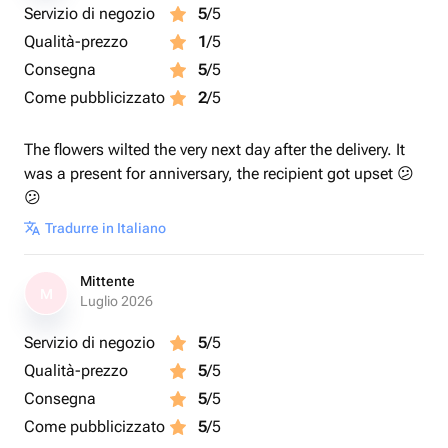
Servizio di negozio
5
/5
Qualità-prezzo
1
/5
Consegna
5
/5
Come pubblicizzato
2
/5
The flowers wilted the very next day after the delivery. It
was a present for anniversary, the recipient got upset 😕
😕
Tradurre in Italiano
Mittente
M
Luglio 2026
Servizio di negozio
5
/5
Qualità-prezzo
5
/5
Consegna
5
/5
Come pubblicizzato
5
/5